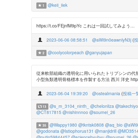
@keii_iiek
1
https://t.co/FEjnfM9pYc これは一回試してみよう…
2023-06-06 08:58:51
@aWi9n0eawnlyN3j
(
@coolycolorpeach
@ganyujapan
2
従来軟部組織の透明化に用いられたトリプシンの代替
小型魚類透明骨格標本を作製する方法 西川 洋史 https://t
2023-06-04 19:39:20
@ostealmania
(
投稿一
@s_m_3104_ninth_
@chelonliza
@takechiy
13
@CT817815
@nishinnnoo
@soumei_26
@Wappy1980
@tkntsk0808
@aq_bio
@aWi9
35
@godonata
@Istiophorus131
@manjidrill
@MO3514
@putin59844457
@sciencehyuhyu
@soumei_26
@s