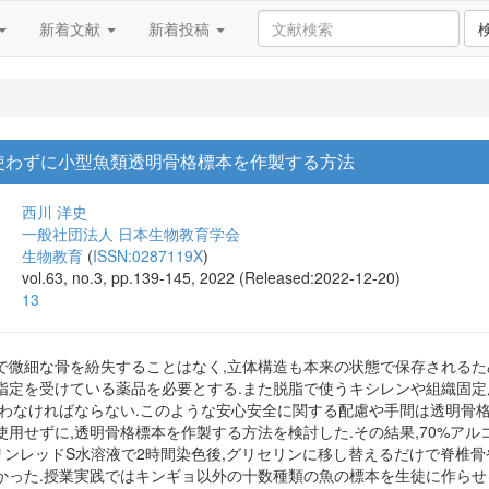
新着文献
新着投稿
使わずに小型魚類透明骨格標本を作製する方法
西川 洋史
一般社団法人 日本生物教育学会
生物教育
(
ISSN:0287119X
)
vol.63, no.3, pp.139-145, 2022 (Released:2022-12-20)
13
で微細な骨を紛失することはなく,立体構造も本来の状態で保存されるた
指定を受けている薬品を必要とする.また脱脂で使うキシレンや組織固定
行わなければならない.このような安心安全に関する配慮や手間は透明骨
用せずに,透明骨格標本を作製する方法を検討した.その結果,70%アルコ
アリザリンレッドS水溶液で2時間染色後,グリセリンに移し替えるだけで脊
かった.授業実践ではキンギョ以外の十数種類の魚の標本を生徒に作らせ