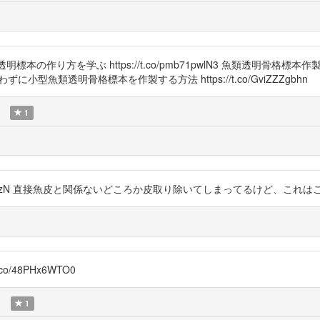
zCrz 透明標本の作り方を学ぶ https://t.co/pmb71pwlN3 魚類透
切使わずに小型魚類透明骨格標本を作製する方法 https://t.co/GviZZZgbhn
1
Z8qePKnMzN 直接魚皮と関係ないどころか皮取り除いてしまってるけど、
co/48PHx6WTO0
)
1