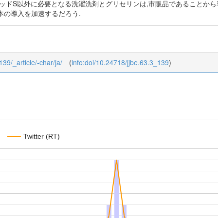
レッドS以外に必要となる洗濯洗剤とグリセリンは,市販品であることから
本の導入を加速するだろう.
139/_article/-char/ja/
(
info:doi/10.24718/jjbe.63.3_139
)
Twitter (RT)