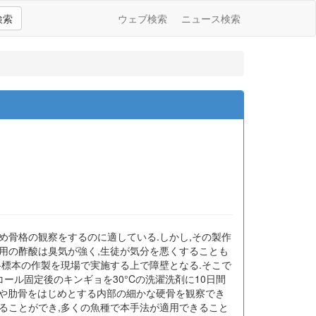
検索
ウェブ検索
ニュース検索
め骨格の観察をするのに適している.しかし,その製作
用の酢酸は臭気が強く,生徒が気分を悪くすることも
格標本の作製を現場で実施する上で障壁となる.そこで
ール固定後のキンギョを30°Cの洗濯洗剤に10日間
椎骨や肋骨をはじめとする内部の細かな硬骨を観察でき
ることができ,多くの魚種で本手法が適用できること