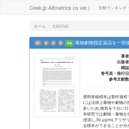
Ceek.jp Altmetrics (α ver.)
文献ランキング
ホーム
文献詳細
毒物劇物指定薬品を一切
21
0
0
0
OA
著者
出版者
雑誌
巻号頁・発行日
参考文献数
透明骨格標本は製作過程
には法律上毒物や劇物の
多いため,換気を十分に
本研究では劇物・毒物を使
浸漬し,30 μg/mL
る標本ができることが分