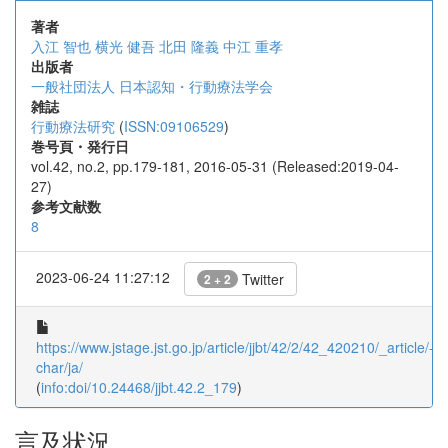
著者
入江 智也
横光 健吾
北田 隆義
中江 重孝
出版者
一般社団法人 日本認知・行動療法学会
雑誌
行動療法研究
(
ISSN:09106529
)
巻号頁・発行日
vol.42, no.2, pp.179-181, 2016-05-31 (Released:2019-04-
27)
参考文献数
8
2023-06-24 11:27:12
Twitter
2 + 2
https://www.jstage.jst.go.jp/article/jjbt/42/2/42_420210/_article/-
char/ja/
(
info:doi/10.24468/jjbt.42.2_179
)
言及状況