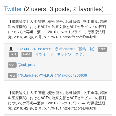
Twitter
(2 users, 3 posts, 2 favorites)
【掲載論文】入江 智也, 横光 健吾, 北田 隆義, 中江 重孝, 精神
科医療機関におけるACTの治療文脈とACTセラピストの役割
についての再考—酒井（2016）へのリプライ—, 行動療法研
究, 2016, 42 巻, 2 号, p. 179-181 https://t.co/eEvuJjtrlH
2023-06-24 08:32:29
@jabcttest22
(
投稿一覧
)
2
リツイート・ネットワーク (1)
3
0.000
@sui_prev
1
@KBa4cReqVYvLKBs
@Makoto64206636
2
【掲載論文】入江 智也, 横光 健吾, 北田 隆義, 中江 重孝, 精神
科医療機関におけるACTの治療文脈とACTセラピストの役割
についての再考—酒井（2016）へのリプライ—, 行動療法研
究, 2016, 42 巻, 2 号, p. 179-181 https://t.co/eEvuJjtrlH