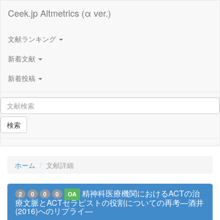
Ceek.jp Altmetrics (α ver.)
文献ランキング
新着文献
新着投稿
検索
ホーム
文献詳細
精神科医療機関におけるACTの治
2
0
0
0
OA
療文脈とACTセラピストの役割についての再考—酒井
(2016)へのリプライ—