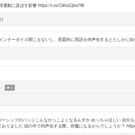
す影響 https://t.co/C8hzCj0a7W
覧
)
ーボイス聞こえないし、意図的に英語を内声化するとたしかに自分の声になるな。。
)
1
えｯメンバーシップのバッジこんなかっこよくなるんすか めっちゃほしい 自
た 頭の中で内声化する際、邪魔になるからでしょうか？ https://t.co