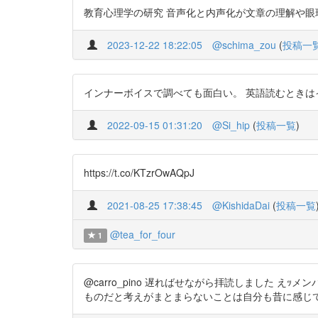
教育心理学の研究 音声化と内声化が文章の理解や眼球運動に及ぼ
2023-12-22 18:22:05
@schima_zou
(
投稿一
インナーボイスで調べても面白い。 英語読むときはインナ
2022-09-15 01:31:20
@Si_hip
(
投稿一覧
)
https://t.co/KTzrOwAQpJ
2021-08-25 17:38:45
@KishidaDai
(
投稿一覧
@tea_for_four
1
@carro_pino 遅ればせながら拝読しました 
ものだと考えがまとまらないことは自分も昔に感じておりまし