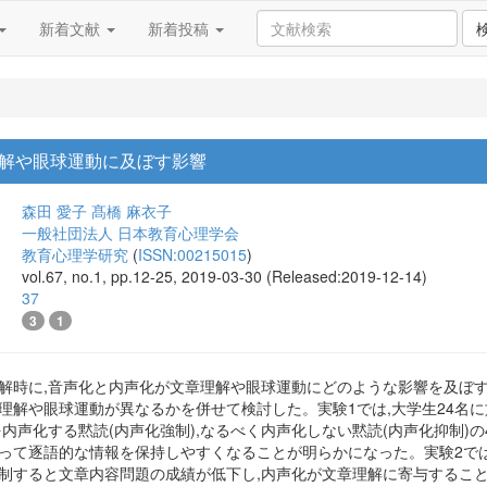
新着文献
新着投稿
解や眼球運動に及ぼす影響
森田 愛子
髙橋 麻衣子
一般社団法人 日本教育心理学会
教育心理学研究
(
ISSN:00215015
)
vol.67, no.1, pp.12-25, 2019-03-30 (Released:2019-12-14)
37
3
1
読解時に,音声化と内声化が文章理解や眼球運動にどのような影響を及ぼ
理解や眼球運動が異なるかを併せて検討した。実験1では,大学生24名
を内声化する黙読(内声化強制),なるべく内声化しない黙読(内声化抑制
って逐語的な情報を保持しやすくなることが明らかになった。実験2では
抑制すると文章内容問題の成績が低下し,内声化が文章理解に寄与するこ