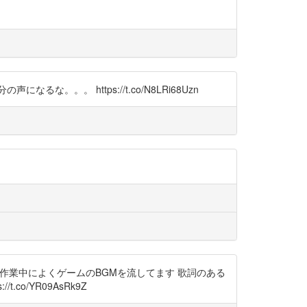
。 https://t.co/N8LRi68Uzn
分も作業中によくゲームのBGMを流してます 歌詞のある
/YR09AsRk9Z