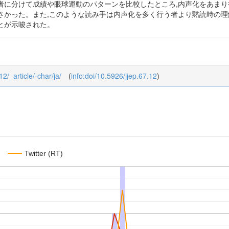
者に分けて成績や眼球運動のパターンを比較したところ,内声化をあまり
さかった。また,このような読み手は内声化を多く行う者より黙読時の理
とが示唆された。
12/_article/-char/ja/
(
info:doi/10.5926/jjep.67.12
)
Twitter (RT)