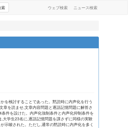
検索
ウェブ検索
ニュース検索
すかを検討することであった。黙読時に内声化を行う
に文章を読ませ,文章内容問題と逐語記憶問題に解答さ
)の4条件を設けた。内声化強制条件と内声化抑制条件を
,大学生23名に,逐語記憶問題を課さずに同様の実験
とが示唆された。ただし,通常の黙読時に内声化を多く