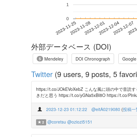
1
0
2023-12-01
2023-12-04
2023-12-07
2023
2023-11-25
2023-11-28
外部データベース (DOI)
Mendeley
DOI Chronograph
Google
5
Twitter
(9 users, 9 posts, 5 favori
https://t.co/JOkEVoXebZ こんな風
きだと思う https://t.co/yGNa5xBI8O https://t.co/Pln
2023-12-23 01:12:22
@eitA0219080
(
投稿一
@coretsu
@oziozi5151
2