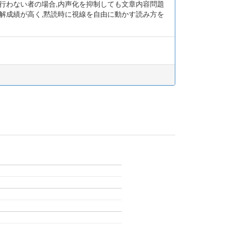
行わない者の場合,内声化を抑制しても文章内容問題
解成績が高く,黙読時に視線を自由に動かす読み方を