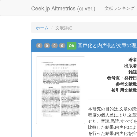
Ceek.jp Altmetrics (α ver.)
文献ランキング
ホーム
文献詳細
音声化と内声化が文章の理
9
0
0
0
OA
著者
出版者
雑誌
巻号頁・発行日
参考文献数
被引用文献数
本研究の目的は,文章の
程度の個人差により,文章
せた。音読,黙読,すべて
比較した結果,内声化によ
を行った結果,内声化を