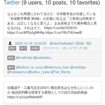
Twitter
(9 users, 10 posts, 10 favorites)
なんかこれ馬鹿にされてるけど、日本数学会が出版している
『岩波数学事典 第4版』の定義に従えば「三角形は四角形で
ある」は正しくなると思うよ。 まあ高校までの素朴概念と異
なるのは、それはそう。 https://t.co/6iyY2VlcYc
https://t.co/8PEa3gWH9q https://t.co/YKvTdUnwdE
2023-12-18 14:26:55
@ukontadasige1
(
投稿一覧
)
リツイート・ネットワーク (3)
2
7
0.000
@mathritai
@potedolce_
3
@kokoro_is_curry
@katomura_buin
@neet2go
6
@rosiasamui
@kaitou_ryaku
@Twi_Stamp
佐藤誠子・工藤与志文(2021) 概念変化はなぜ生じにくいの
か-仮説的判断を阻害する要因としての自己完結的推論-
https://t.co/uyofN4ed0R