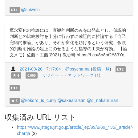
@shiwnin
1
概念変化の推論には、直観的判断のみを出発点とし、仮説的
判断との比較検討を十分に行わずに確証的に推論する「自己
完結的推論」があり、それが変化を妨げるという研究。仮説
的判断を推論の俎上にのせるような指導の工夫が有効。 【論
文メモ】佐藤・工藤(2021) 教心研 https://t.co/8b8oOP83Yq
2021-09-26 17:17:04
@psychama
(
投稿一覧
)
2
リツイート・ネットワーク (1)
4
0.000
1
@kokoro_is_curry
@sakearaisan
@d_nakamuran
3
収集済み URL リスト
https://www.jstage.jst.go.jp/article/jjep/69/2/69_135/_article/-
char/ja
(2)