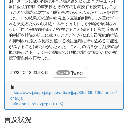
的イメージに近い四角形)の分類課題を取り上げ,大学生を対
象に仮説的判断の重要性とその方法を教授する授業をおこな
うことで,課題に対する判断の転換がみられるかどうかを検討
した。その結果,①推論の出発点を直観的判断にしか置けず,そ
れを支えるための説明を生み出す方向にしか推論が展開され
ない「自己完結的推論」が存在すること(研究1,研究2),②仮説
的判断を推論の俎上に載せることができれば,自己完結的推論
が抑制され,双方を比較対照する検証過程に持ち込める可能性
が高まること(研究2)が示された。これらの結果から,従来の誤
概念修正ストラテジーの効果および概念変化達成のための教
授学習条件を再考した。
2023-12-18 23:58:42
Twitter
9 + 10
https://www.jstage.jst.go.jp/article/jjep/69/2/69_135/_article/-
char/ja/
(
info:doi/10.5926/jjep.69.135
)
言及状況