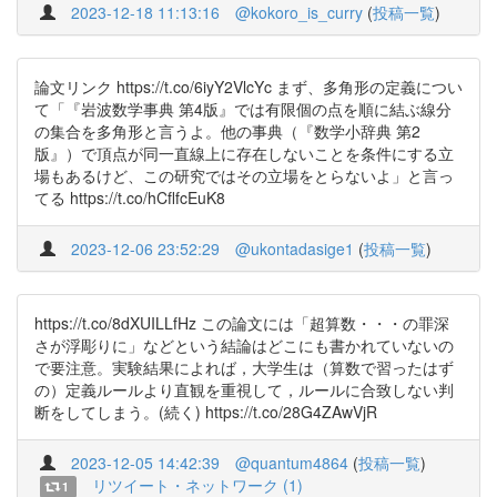
2023-12-18 11:13:16
@kokoro_is_curry
(
投稿一覧
)
論文リンク https://t.co/6iyY2VlcYc まず、多角形の定義につい
て「『岩波数学事典 第4版』では有限個の点を順に結ぶ線分
の集合を多角形と言うよ。他の事典（『数学小辞典 第2
版』）で頂点が同一直線上に存在しないことを条件にする立
場もあるけど、この研究ではその立場をとらないよ」と言っ
てる https://t.co/hCflfcEuK8
2023-12-06 23:52:29
@ukontadasige1
(
投稿一覧
)
https://t.co/8dXUILLfHz この論文には「超算数・・・の罪深
さが浮彫りに」などという結論はどこにも書かれていないの
で要注意。実験結果によれば，大学生は（算数で習ったはず
の）定義ルールより直観を重視して，ルールに合致しない判
断をしてしまう。(続く) https://t.co/28G4ZAwVjR
2023-12-05 14:42:39
@quantum4864
(
投稿一覧
)
リツイート・ネットワーク (1)
1