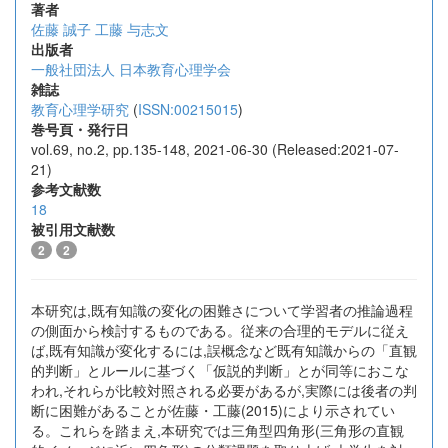
著者
佐藤 誠子
工藤 与志文
出版者
一般社団法人 日本教育心理学会
雑誌
教育心理学研究
(
ISSN:00215015
)
巻号頁・発行日
vol.69, no.2, pp.135-148, 2021-06-30 (Released:2021-07-
21)
参考文献数
18
被引用文献数
2
2
本研究は,既有知識の変化の困難さについて学習者の推論過程
の側面から検討するものである。従来の合理的モデルに従え
ば,既有知識が変化するには,誤概念など既有知識からの「直観
的判断」とルールに基づく「仮説的判断」とが同等におこな
われ,それらが比較対照される必要があるが,実際には後者の判
断に困難があることが佐藤・工藤(2015)により示されてい
る。これらを踏まえ,本研究では三角型四角形(三角形の直観