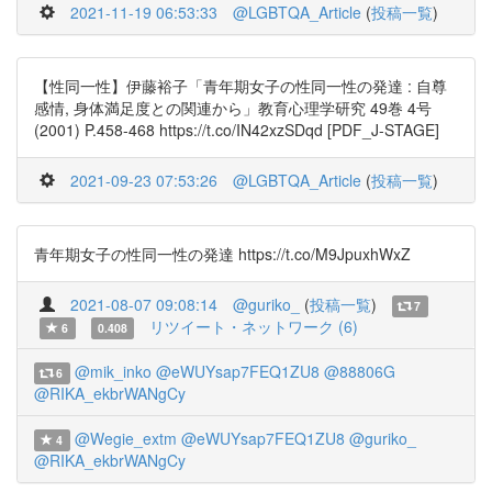
2021-11-19 06:53:33
@LGBTQA_Article
(
投稿一覧
)
【性同一性】伊藤裕子「青年期女子の性同一性の発達 : 自尊
感情, 身体満足度との関連から」教育心理学研究 49巻 4号
(2001) P.458-468 https://t.co/IN42xzSDqd [PDF_J-STAGE]
2021-09-23 07:53:26
@LGBTQA_Article
(
投稿一覧
)
青年期女子の性同一性の発達 https://t.co/M9JpuxhWxZ
2021-08-07 09:08:14
@guriko_
(
投稿一覧
)
7
リツイート・ネットワーク (6)
6
0.408
@mik_inko
@eWUYsap7FEQ1ZU8
@88806G
6
@RIKA_ekbrWANgCy
@Wegie_extm
@eWUYsap7FEQ1ZU8
@guriko_
4
@RIKA_ekbrWANgCy