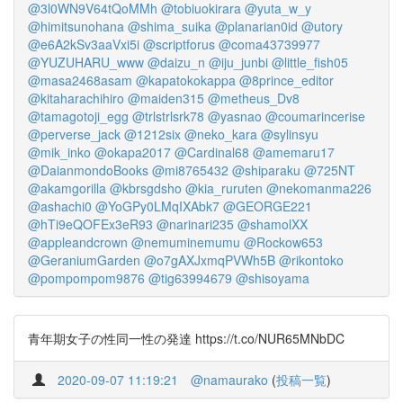
@3l0WN9V64tQoMMh
@tobiuokirara
@yuta_w_y
@himitsunohana
@shima_suika
@planarian0id
@utory
@e6A2kSv3aaVxi5i
@scriptforus
@coma43739977
@YUZUHARU_www
@daizu_n
@iju_junbi
@little_fish05
@masa2468asam
@kapatokokappa
@8prince_editor
@kitaharachihiro
@maiden315
@metheus_Dv8
@tamagotoji_egg
@trlstrlsrk78
@yasnao
@coumarincerise
@perverse_jack
@1212six
@neko_kara
@sylinsyu
@mik_inko
@okapa2017
@Cardinal68
@amemaru17
@DaianmondoBooks
@mi8765432
@shiparaku
@725NT
@akamgorilla
@kbrsgdsho
@kia_ruruten
@nekomanma226
@ashachi0
@YoGPy0LMqIXAbk7
@GEORGE221
@hTi9eQOFEx3eR93
@narinari235
@shamolXX
@appleandcrown
@nemuminemumu
@Rockow653
@GeraniumGarden
@o7gAXJxmqPVWh5B
@rikontoko
@pompompom9876
@tig63994679
@shisoyama
青年期女子の性同一性の発達 https://t.co/NUR65MNbDC
2020-09-07 11:19:21
@namaurako
(
投稿一覧
)