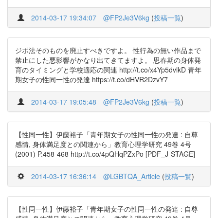
2014-03-17 19:34:07
@FP2Je3V6kg
(
投稿一覧
)
ジポ法そのものを廃止すべきですよ。 性行為の無い作品まで
禁止にした悪影響がかなり出てきてますよ。 思春期の身体発
育のタイミングと学校適応の関連 http://t.co/x4Yp5dvlkD 青年
期女子の性同一性の発達 https://t.co/dHVR2DzvY7
2014-03-17 19:05:48
@FP2Je3V6kg
(
投稿一覧
)
【性同一性】伊藤裕子「青年期女子の性同一性の発達 : 自尊
感情, 身体満足度との関連から」教育心理学研究 49巻 4号
(2001) P.458-468 http://t.co/4pQHqPZxPo [PDF_J-STAGE]
2014-03-17 16:36:14
@LGBTQA_Article
(
投稿一覧
)
【性同一性】伊藤裕子「青年期女子の性同一性の発達 : 自尊