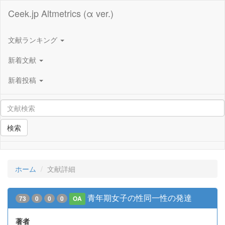
Ceek.jp Altmetrics (α ver.)
文献ランキング
新着文献
新着投稿
検索
ホーム
文献詳細
青年期女子の性同一性の発達
73
0
0
0
OA
著者