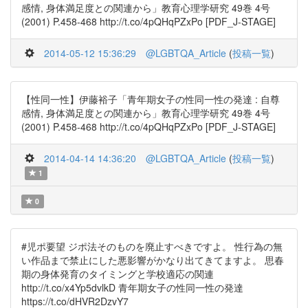
感情, 身体満足度との関連から」教育心理学研究 49巻 4号
(2001) P.458-468 http://t.co/4pQHqPZxPo [PDF_J-STAGE]
2014-05-12 15:36:29
@LGBTQA_Article
(
投稿一覧
)
【性同一性】伊藤裕子「青年期女子の性同一性の発達 : 自尊
感情, 身体満足度との関連から」教育心理学研究 49巻 4号
(2001) P.458-468 http://t.co/4pQHqPZxPo [PDF_J-STAGE]
2014-04-14 14:36:20
@LGBTQA_Article
(
投稿一覧
)
1
0
#児ポ要望 ジポ法そのものを廃止すべきですよ。 性行為の無
い作品まで禁止にした悪影響がかなり出てきてますよ。 思春
期の身体発育のタイミングと学校適応の関連
http://t.co/x4Yp5dvlkD 青年期女子の性同一性の発達
https://t.co/dHVR2DzvY7