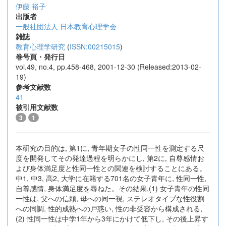
伊藤 裕子
出版者
一般社団法人 日本教育心理学会
雑誌
教育心理学研究
(
ISSN:00215015
)
巻号頁・発行日
vol.49, no.4, pp.458-468, 2001-12-30 (Released:2013-02-
19)
参考文献数
41
被引用文献数
3
1
本研究の目的は, 第1に, 青年期女子の性同一性を測定する尺
度を開発してその発達過程を明らかにし, 第2に, 自尊感情お
よび身体満足度と性同一性との関連を検討することにある。
中1, 中3, 高2, 大学に在籍する701名の女子青年に, 性同一性,
自尊感情, 身体満足度を尋ねた。その結果,(1) 女子青年の性同
一性は, 父への信頼, 母への同一視, ステレオタイプな性役割
への同調, 性的成熟への戸惑い, 性の非受容から構成される,
(2) 性同一性は中学1年から3年にかけて低下し, その後上昇す