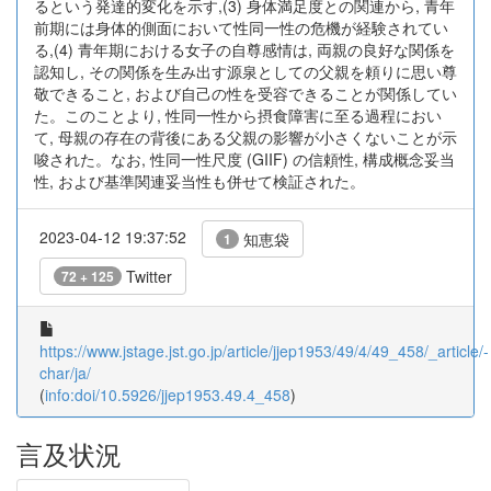
るという発達的変化を示す,(3) 身体満足度との関連から, 青年
前期には身体的側面において性同一性の危機が経験されてい
る,(4) 青年期における女子の自尊感情は, 両親の良好な関係を
認知し, その関係を生み出す源泉としての父親を頼りに思い尊
敬できること, および自己の性を受容できることが関係してい
た。このことより, 性同一性から摂食障害に至る過程におい
て, 母親の存在の背後にある父親の影響が小さくないことが示
唆された。なお, 性同一性尺度 (GIIF) の信頼性, 構成概念妥当
性, および基準関連妥当性も併せて検証された。
2023-04-12 19:37:52
知恵袋
1
Twitter
72 + 125
https://www.jstage.jst.go.jp/article/jjep1953/49/4/49_458/_article/-
char/ja/
(
info:doi/10.5926/jjep1953.49.4_458
)
言及状況