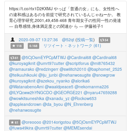
https://t.co/rtx1D2KXMJ やっぱ「普通の女」にも、女性性へ
の違和感はあるのを前提で研究されているんじゃねーか。 教
育心理学研究,2001,49,458-468 青年期女子の性同一性の発達
― 自尊感情,身体満足度との関連か ら ― 伊藤裕子1
2020-09-07 13:27:36
@52qt
(
投稿一覧
)
54
リツイート・ネットワーク (61)
118
0.168
@5CjOsmEYPCpMTWJ
@Cardinal68
@Cardinal68
61
@kuroyagiknit
@umrt97cutter
@scriptforus
@mi8765432
@namaurako
@redzingerr
@swiiitch2010
@baphomet_2525
@teikuuhikouki
@iju_junbi
@nehanwosugite
@snowgrow
@kuroyagiknit
@azekou_nyanko
@alorika6
@WatanabenoAmi
@waaldpeace5
@nekomanma226
@ILYQcww2hYNGCDO
@GEORGE221
@nyaru47659288
@wowkitsuneshika
@xanadu_yz
@Rockow653
@appleandcrown
@da_byou
@N_Ehrenberg
@nehanwosugite
@oreoooo
@2014origotou
@5CjOsmEYPCpMTWJ
61
@fuwa49kira
@umrt97cutter
@MEMEsendai