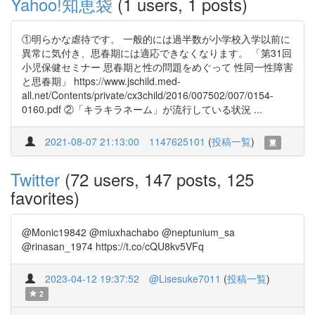
Yahoo!知恵袋
(1 users, 1 posts)
①明らかな虐待です。 一般的には過半数が小学校入学以前に
異常に気付き、思春期には適応できなくなります。 「第31回
小児保健セミナー 思春期と性の問題をめぐって 性同一性障害
と思春期」 https://www.jschild.med-
all.net/Contents/private/cx3child/2016/007502/007/0154-
0160.pdf ②「キラキラネーム」が流行している状況 ...
2021-08-07 21:13:00
1147625101
(
投稿一覧
)
Twitter
(72 users, 147 posts, 125
favorites)
@Monic19842 @miuxhachabo @neptunium_sa
@rinasan_1974 https://t.co/cQU8kv5VFq
2023-04-12 19:37:52
@Lisesuke7011
(
投稿一覧
)
2