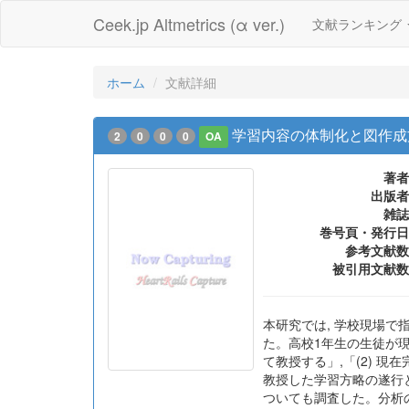
Ceek.jp Altmetrics (α ver.)
文献ランキング
ホーム
文献詳細
学習内容の体制化と図作成
2
0
0
0
OA
著者
出版者
雑誌
巻号頁・発行日
参考文献数
被引用文献数
本研究では, 学校現場
た。高校1年生の生徒が現
て教授する」,「(2) 
教授した学習方略の遂行
ついても調査した。分析の