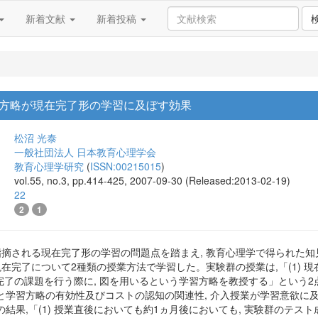
新着文献
新着投稿
方略が現在完了形の学習に及ぼす効果
松沼 光泰
一般社団法人 日本教育心理学会
教育心理学研究
(
ISSN:00215015
)
vol.55, no.3, pp.414-425, 2007-09-30 (Released:2013-02-19)
22
2
1
で指摘される現在完了形の学習の問題点を踏まえ, 教育心理学で得られた
在完了について2種類の授業方法で学習した。実験群の授業は,「(1) 
現在完了の課題を行う際に, 図を用いるという学習方略を教授する」という2
と学習方略の有効性及びコストの認知の関連性, 介入授業が学習意欲に及
結果,「(1) 授業直後においても約1ヵ月後においても, 実験群のテスト成