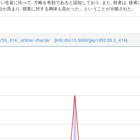
い生徒に比べて, 方略を有効であると認知しており, また, 前者は, 後者
欲が高まり, 授業に対する興味も高かった」ということが示唆された。
3/55_414/_article/-char/ja/
(
info:doi/10.5926/jjep1953.55.3_414
)