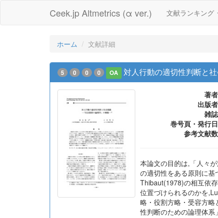
Ceek.jp Altmetrics (α ver.)
文献ランキング
ホーム
文献詳細
対人行動の適切性判断と社
5
0
0
0
OA
著者
出版者
雑誌
巻号頁・発行日
参考文献数
本論文の目的は,「人々
の適切性をある原則に基づ
Thibaut(1978
位置づけられるのかを,L
略・役割方略・受容方略
性判断のための論理体系