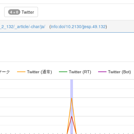
Twitter
4 + 0
9_2_132/_article/-char/ja/
(
info:doi/10.2130/jjesp.49.132
)
マーク
Twitter (通常)
Twitter (RT)
Twitter (Bot)