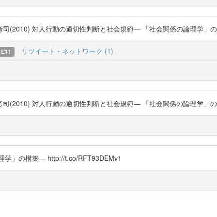
0) 対人行動の適切性判断と社会規範― 「社会関係の論理学」の構築― http
リツイート・ネットワーク (1)
1
0) 対人行動の適切性判断と社会規範― 「社会関係の論理学」の構築― http
― http://t.co/RFT93DEMv1