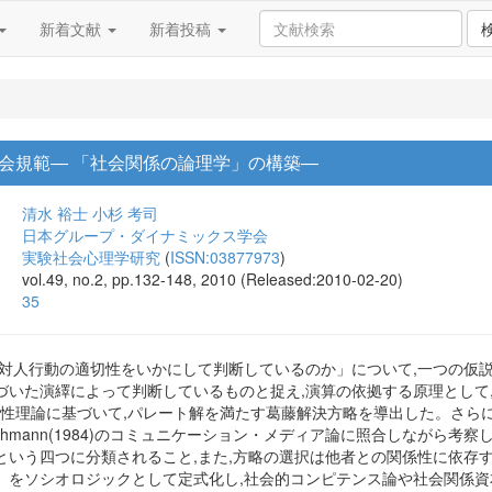
新着文献
新着投稿
会規範― 「社会関係の論理学」の構築―
清水 裕士
小杉 考司
日本グループ・ダイナミックス学会
実験社会心理学研究
(
ISSN:03877973
)
vol.49, no.2, pp.132-148, 2010 (Released:2010-02-20)
35
が対人行動の適切性をいかにして判断しているのか」について,一つの仮
いた演繹によって判断しているものと捉え,演算の依拠する原理として,パレー
)の相互依存性理論に基づいて,パレート解を満たす葛藤解決方略を導出した。
uhmann(1984)のコミュニケーション・メディア論に照合しながら考
という四つに分類されること,また,方略の選択は他者との関係性に依存
」をソシオロジックとして定式化し,社会的コンピテンス論や社会関係