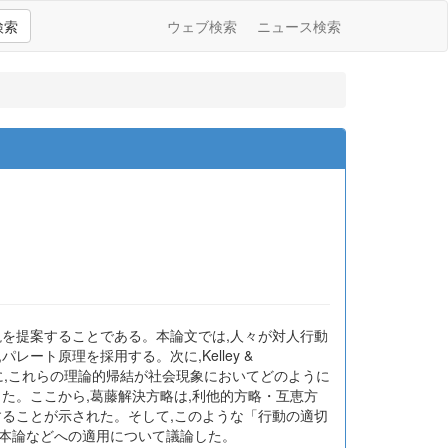
検索
ウェブ検索
ニュース検索
説を提案することである。本論文では,人々が対人行動
ト原理を採用する。次に,Kelley &
さらに,これらの理論的帰結が社会現象においてどのように
察した。ここから,葛藤解決方略は,利他的方略・互恵方
することが示された。そして,このような「行動の適切
資本論などへの適用について議論した。