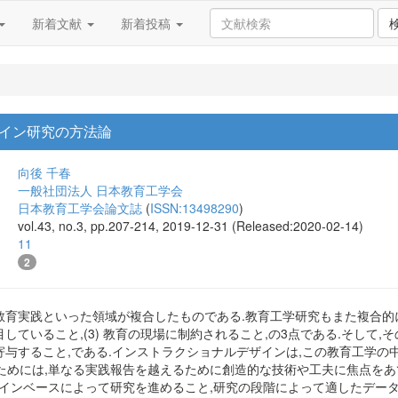
新着文献
新着投稿
イン研究の方法論
向後 千春
一般社団法人 日本教育工学会
日本教育工学会論文誌
(
ISSN:13498290
)
vol.43, no.3, pp.207-214, 2019-12-31 (Released:2020-02-14)
11
2
,教育実践といった領域が複合したものである.教育工学研究もまた複合的に
目していること,(3) 教育の現場に制約されること,の3点である.そして,その
論に寄与すること,である.インストラクショナルデザインは,この教育工学
ためには,単なる実践報告を越えるために創造的な技術や工夫に焦点をあ
ザインベースによって研究を進めること,研究の段階によって適したデー