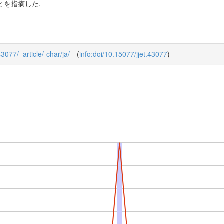
とを指摘した.
43077/_article/-char/ja/
(
info:doi/10.15077/jjet.43077
)