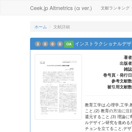
Ceek.jp Altmetrics (α ver.)
文献ランキング
ホーム
文献詳細
インストラクショナルデザ
3
0
0
0
OA
著者
出版者
雑誌
巻号頁・発行日
参考文献数
被引用文献数
教育工学は,心理学,工学
こと,(2) 教育の方法に注
還元すること,(3) 理
ルデザイン研究を進める
チョンを立てること,デ