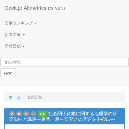
Ceek.jp Altmetrics (α ver.)
文献ランキング
新着文献
新着投稿
検索
ホーム
文献詳細
社会関係資本に関する地理学の研
2
0
0
0
OA
究動向と課題―農業・農村研究との関連を中心に―