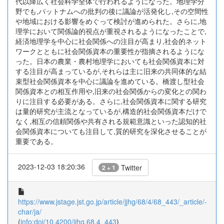
代以降広く社会科学全体で行われるようになった。地理学分
野でも,パットナムへの批判の後に議論が活発化し,その空間性
や地域における影響をめぐって検討が進められた。さらに,地
理学において関係論的視点が重視されるようになったことで,
経済地理学を中心に社会関係への注目が高まり,社会的ネット
ワークとともに社会関係資本の重要性が指摘されるようにな
った。日本の農業・農村地理学においても社会関係資本に対
する注目が高まっているが,それらは主に旧来の共同体的な結
束型社会関係資本を中心に議論を進めている。橋渡し型社会
関係資本との相互作用や,旧来の社会関係からの変化との関わ
りに注目する必要がある。さらに,社会関係資本に関する研究
は量的研究が主流となっているが,構造的社会関係資本だけで
なく,相互の信頼関係や共有される規範意識といった認知的社
会関係資本についても注目して,質的研究を深化させることが
重要である。
2023-12-03 18:20:36
Twitter
2 + 1
https://www.jstage.jst.go.jp/article/jjhg/68/4/68_443/_article/-
char/ja/
(
info:doi/10.4200/jjhg.68.4_443
)