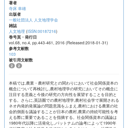
著者
寺床 幸雄
出版者
一般社団法人 人文地理学会
雑誌
人文地理
(
ISSN:00187216
)
巻号頁・発行日
vol.68, no.4, pp.443-461, 2016 (Released:2018-01-31)
参考文献数
103
被引用文献数
2
2
本稿では,農業・農村研究との関わりにおいて社会関係資本の
概念について再検討し,農村地理学の研究においてその概念に
注目する意義と今後の研究の方向性を展望することを目的と
する。さらに,英語圏での農村地理学,農村社会学で展開される
ネオ内発的発展論の問題意識をふまえ,農村における農業の社
会的側面を議論することが日本の農村,農業の持続可能性を考
える際に重要であることを指摘する。社会関係資本の議論は
1980年代以降に活発化し,パットナムの論考によって1990年