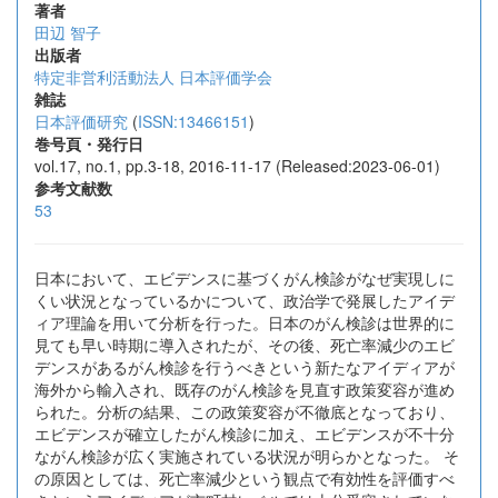
著者
田辺 智子
出版者
特定非営利活動法人 日本評価学会
雑誌
日本評価研究
(
ISSN:13466151
)
巻号頁・発行日
vol.17, no.1, pp.3-18, 2016-11-17 (Released:2023-06-01)
参考文献数
53
日本において、エビデンスに基づくがん検診がなぜ実現しに
くい状況となっているかについて、政治学で発展したアイデ
ィア理論を用いて分析を行った。日本のがん検診は世界的に
見ても早い時期に導入されたが、その後、死亡率減少のエビ
デンスがあるがん検診を行うべきという新たなアイディアが
海外から輸入され、既存のがん検診を見直す政策変容が進め
られた。分析の結果、この政策変容が不徹底となっており、
エビデンスが確立したがん検診に加え、エビデンスが不十分
ながん検診が広く実施されている状況が明らかとなった。 そ
の原因としては、死亡率減少という観点で有効性を評価すべ