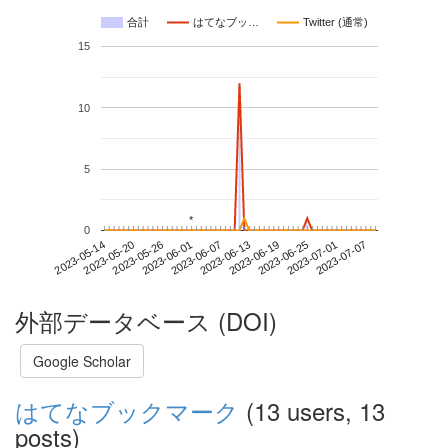
合計
はてなブッ…
Twitter (通常)
15
10
5
*
*
0
2023-07-01
2023-05-14
2023-06-01
2023-06-19
2023-07-07
2023-05-20
2023-06-07
2023-06-25
2023-05-26
2023-06-13
外部データベース (DOI)
Google Scholar
はてなブックマーク
(13 users, 13
posts)