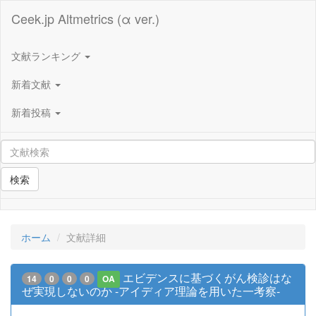
Ceek.jp Altmetrics (α ver.)
文献ランキング
新着文献
新着投稿
検索
ホーム
文献詳細
エビデンスに基づくがん検診はな
14
0
0
0
OA
ぜ実現しないのか -アイディア理論を用いた一考察-