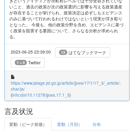
きというアイディアが市町村レベルでは十分受容されていな
いこと、過去の政策が次の政策選択に影響を与える政策遺産
が存在することが挙げられ、政策決定は必ずしもエビデンス
のみに基づいて行われるわけではないという現実が浮き彫り
となった。 今後も、他の政策分野を含め、エビデンスに基づ
く政策を阻害する要因について、さらなる分析が求められ
る。
2023-06-25 23:39:00
はてなブックマーク
13
Twitter
1 + 0
https://www.jstage.jst.go.jp/article/jjoes/17/1/17_3/_article/-
char/ja/
(
info:doi/10.11278/jjoes.17.1_3
)
言及状況
変動（ピーク前後）
変動（月別）
分布