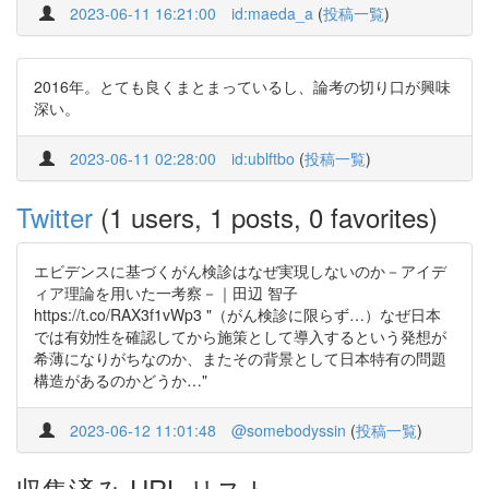
2023-06-11 16:21:00
id:maeda_a
(
投稿一覧
)
2016年。とても良くまとまっているし、論考の切り口が興味
深い。
2023-06-11 02:28:00
id:ublftbo
(
投稿一覧
)
Twitter
(1 users, 1 posts, 0 favorites)
エビデンスに基づくがん検診はなぜ実現しないのか－アイデ
ィア理論を用いた一考察－｜田辺 智子
https://t.co/RAX3f1vWp3 "（がん検診に限らず…）なぜ日本
では有効性を確認してから施策として導入するという発想が
希薄になりがちなのか、またその背景として日本特有の問題
構造があるのかどうか…"
2023-06-12 11:01:48
@somebodyssin
(
投稿一覧
)
収集済み URL リスト