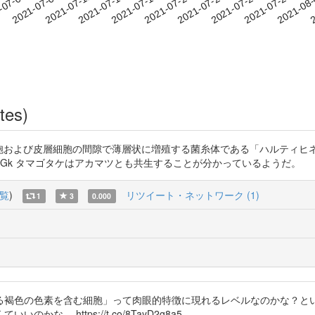
2021-07-26
2021-07-29
2021-08
-07-05
2
2021-07-08
2021-07-11
2021-07-14
2021-07-17
2021-07-20
2021-07-23
tes)
細胞および皮層細胞の間隙で薄層状に増殖する菌糸体である「ハルティヒ
pVJUmc1Gk タマゴタケはアカマツとも共生することが分かっているようだ。
覧
)
リツイート・ネットワーク (1)
1
3
0.000
る褐色の色素を含む細胞」って肉眼的特徴に現れるレベルなのかな？と
。 https://t.co/8TayD2g8a5