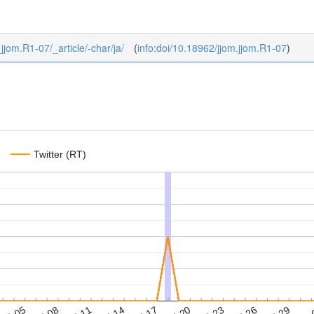
_jjom.R1-07/_article/-char/ja/
(
info:doi/10.18962/jjom.jjom.R1-07
)
Twitter (RT)