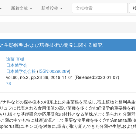
新着文献
新着投稿
と生態解明,および培養技術の開発に関する研究
遠藤 直樹
日本菌学会
日本菌学会会報
(
ISSN:00290289
)
vol.60, no.2, pp.23-36, 2019-11-01 (Released:2020-01-07)
78
ブナ科などの森林樹木の根系上に外生菌根を形成し,宿主植物と相利共生
トリュフに代表される食用価値の高い菌種を多く含む経済学的重要性を有
あり,様々な基礎研究や応用研究の材料となる菌株がごく限られた分類群
類の中でも特に林産資源として重要な食用種を多く含むAmanita属(タマゴタケ類
grophorus属(ユキシロ)を対象に,筆者が取り組んできた分類や生態,