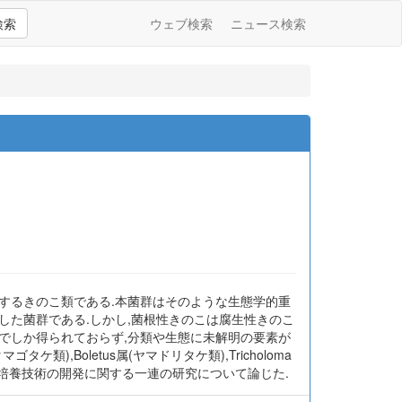
検索
ウェブ検索
ニュース検索
するきのこ類である.本菌群はそのような生態学的重
した菌群である.しかし,菌根性きのこは腐生性きのこ
でしか得られておらず,分類や生態に未解明の要素が
),Boletus属(ヤマドリタケ類),Tricholoma
および培養技術の開発に関する一連の研究について論じた.