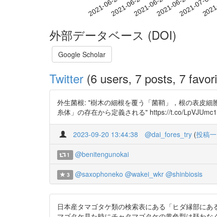
2021-06-26
2021-06-29
2021-07-02
2021
2021-06-20
2021-06-23
外部データベース (DOI)
Google Scholar
Twitter
(6 users, 7 posts, 7 favori
外生菌根: "樹木の細根を覆う「菌鞘」，根の表皮
糸体」の存在から定義される" https://t.co/L
2023-09-20 13:44:38
@dai_fores_try
(
投稿一
@benitengunokai
1
@saxophoneko
@wakei_wkr
@shinbiosis
3
日本産タマゴタケ類の検索表にある「ヒダ縁部にあ
マゴタケ見た時にチャタマゴタケの黄色型は疑わなくていいのかな