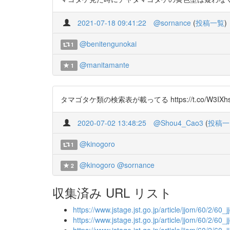
2021-07-18 09:41:22
@sornance
(
投稿一覧
)
@benitengunokai
1
@manitamante
1
タマゴタケ類の検索表が載ってる https://t.co/W3IXhs
2020-07-02 13:48:25
@Shou4_Cao3
(
投稿一
@kinogoro
1
@kinogoro
@sornance
2
収集済み URL リスト
https://www.jstage.jst.go.jp/article/jjom/60/2/60_
https://www.jstage.jst.go.jp/article/jjom/60/2/60_j