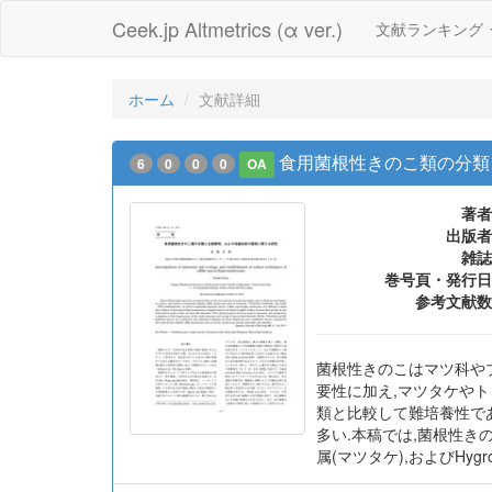
Ceek.jp Altmetrics (α ver.)
文献ランキング
ホーム
文献詳細
食用菌根性きのこ類の分類
6
0
0
0
OA
著者
出版者
雑誌
巻号頁・発行日
参考文献数
菌根性きのこはマツ科や
要性に加え,マツタケや
類と比較して難培養性で
多い.本稿では,菌根性きのこ
属(マツタケ),およびHy