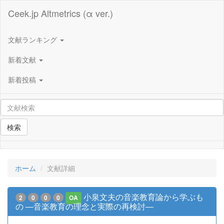
Ceek.jp Altmetrics (α ver.)
文献ランキング
新着文献
新着投稿
検索
ホーム
文献詳細
小泉文夫の音楽教育論から学ぶも
2
0
0
0
OA
の ―音楽教育の理念と実際の再検討―