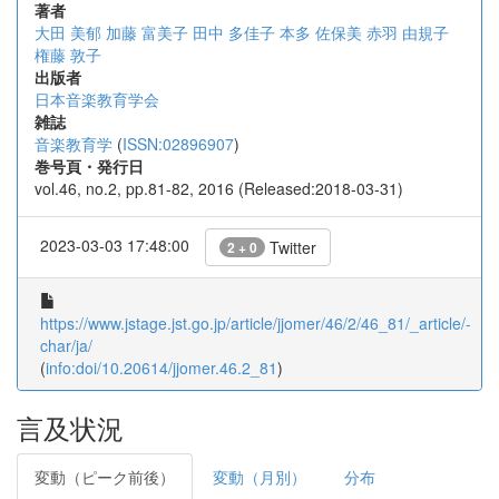
著者
大田 美郁
加藤 富美子
田中 多佳子
本多 佐保美
赤羽 由規子
権藤 敦子
出版者
日本音楽教育学会
雑誌
音楽教育学
(
ISSN:02896907
)
巻号頁・発行日
vol.46, no.2, pp.81-82, 2016 (Released:2018-03-31)
2023-03-03 17:48:00
Twitter
2 + 0
https://www.jstage.jst.go.jp/article/jjomer/46/2/46_81/_article/-
char/ja/
(
info:doi/10.20614/jjomer.46.2_81
)
言及状況
変動（ピーク前後）
変動（月別）
分布