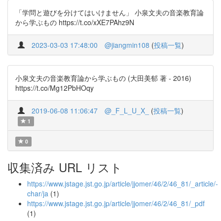
「学問と遊びを分けてはいけません」 小泉文夫の音楽教育論
から学ぶもの https://t.co/xXE7PAhz9N
2023-03-03 17:48:00
@jiangmin108
(
投稿一覧
)
小泉文夫の音楽教育論から学ぶもの (大田美郁 著 - 2016)
https://t.co/Mg12PbHOqy
2019-06-08 11:06:47
@_F_L_U_X_
(
投稿一覧
)
1
0
収集済み URL リスト
https://www.jstage.jst.go.jp/article/jjomer/46/2/46_81/_article/-
char/ja
(1)
https://www.jstage.jst.go.jp/article/jjomer/46/2/46_81/_pdf
(1)