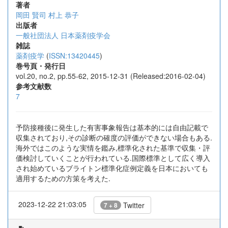
著者
岡田 賢司
村上 恭子
出版者
一般社団法人 日本薬剤疫学会
雑誌
薬剤疫学
(
ISSN:13420445
)
巻号頁・発行日
vol.20, no.2, pp.55-62, 2015-12-31 (Released:2016-02-04)
参考文献数
7
予防接種後に発生した有害事象報告は基本的には自由記載で
収集されており,その診断の確度の評価ができない場合もある.
海外ではこのような実情を鑑み,標準化された基準で収集・評
価検討していくことが行われている.国際標準として広く導入
され始めているブライトン標準化症例定義を日本においても
適用するための方策を考えた.
2023-12-22 21:03:05
Twitter
7 + 8