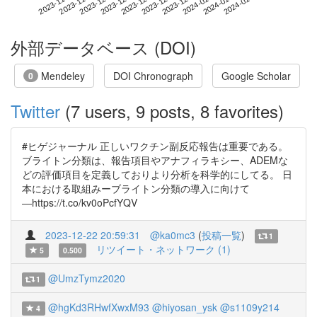
2024-01-11
2023-11-24
2023-12-12
2023-12-30
2024-01-17
2023-11-30
2023-12-18
2024-01-05
2023-12-06
2023-12-24
外部データベース (DOI)
Mendeley
DOI Chronograph
Google Scholar
0
Twitter
(7 users, 9 posts, 8 favorites)
#ヒゲジャーナル 正しいワクチン副反応報告は重要である。
ブライトン分類は、報告項目やアナフィラキシー、ADEMな
どの評価項目を定義しておりより分析を科学的にしてる。 日
本における取組みーブライトン分類の導入に向けて
―https://t.co/kv0oPcfYQV
2023-12-22 20:59:31
@ka0mc3
(
投稿一覧
)
1
リツイート・ネットワーク (1)
5
0.500
@UmzTymz2020
1
@hgKd3RHwfXwxM93
@hiyosan_ysk
@s1109y214
4