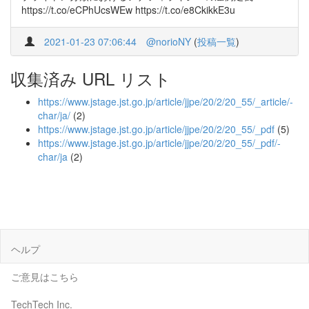
https://t.co/eCPhUcsWEw https://t.co/e8CkikkE3u
2021-01-23 07:06:44
@norioNY
(
投稿一覧
)
収集済み URL リスト
https://www.jstage.jst.go.jp/article/jjpe/20/2/20_55/_article/-
char/ja/
(2)
https://www.jstage.jst.go.jp/article/jjpe/20/2/20_55/_pdf
(5)
https://www.jstage.jst.go.jp/article/jjpe/20/2/20_55/_pdf/-
char/ja
(2)
ヘルプ
ご意見はこちら
TechTech Inc.