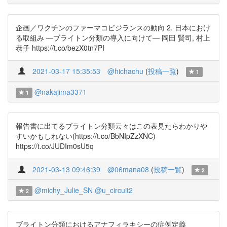
企画／ワクチンのファーマコビジランスの動向 2. 日本におけ
る取組み ―ブライトン分類の導入に向けて― 岡田 賢司, 村上
恭子 https://t.co/bezX0tn7PI
2021-03-17 15:35:53
@hichachu
(
投稿一覧
)
1
@nakajima3371
1
報告書に出てるブライトン分類云々はこの表見たらわかりや
すいかもしれない(https://t.co/BbNIpZzXNC)
https://t.co/JUDIm0sU5q
2021-03-13 09:46:39
@06mana08
(
投稿一覧
)
2
@michy_Julie_SN
@u_circuit2
2
ブライトン分類におけるアナフィラキシーの症例定義