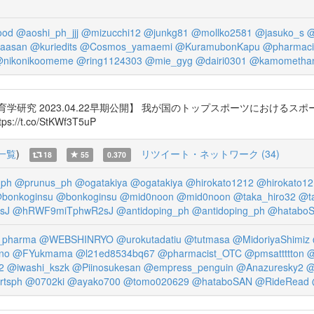
ood
@aoshi_ph_jjj
@mizucchi12
@junkg81
@mollko2581
@jasuko_s
@
taasan
@kuriedits
@Cosmos_yamaemi
@KuramubonKapu
@pharmaci
nikonikoomeme
@ring1124303
@mie_gyg
@dairi0301
@kamometha
研究 2023.04.22早期公開】 我が国のトップスポーツにおけるス
ttps://t.co/StKWf3T5uP
一覧
)
リツイート・ネットワーク (34)
18
55
0.370
_ph
@prunus_ph
@ogatakiya
@ogatakiya
@hirokato1212
@hirokato12
bonkoginsu
@bonkoginsu
@mid0noon
@mid0noon
@taka_hiro32
@t
sJ
@hRWF9miTphwR2sJ
@antidoping_ph
@antidoping_ph
@hatabo
_pharma
@WEBSHINRYO
@urokutadatiu
@tutmasa
@MidoriyaShimiz
no
@FYukmama
@l21ed8534bq67
@pharmacist_OTC
@pmsattttton
@
2
@iwashi_kszk
@Piinosukesan
@empress_penguin
@Anazuresky2
@
rtsph
@0702ki
@ayako700
@tomo020629
@hataboSAN
@RideRead