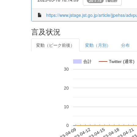
Twitter
20 + 75
https://www.jstage.jst.go.jp/article/jjpehss/adv
言及状況
変動（ピーク前後）
変動（月別）
分布
合計
Twitter (通常)
30
20
10
0
2023-04-15
2023-04-18
2023-04-21
2023
2023-04-09
2023-04-12