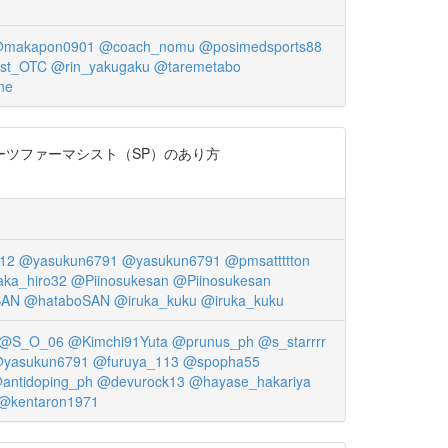
makapon0901
@coach_nomu
@posimedsports88
st_OTC
@rin_yakugaku
@taremetabo
ne
ポーツファーマシスト（SP）のあり方
12
@yasukun6791
@yasukun6791
@pmsattttton
aka_hiro32
@Piinosukesan
@Piinosukesan
SAN
@hataboSAN
@iruka_kuku
@iruka_kuku
@S_O_06
@Kimchi91Yuta
@prunus_ph
@s_starrrr
yasukun6791
@furuya_113
@spopha55
antidoping_ph
@devurock13
@hayase_hakariya
@kentaron1971