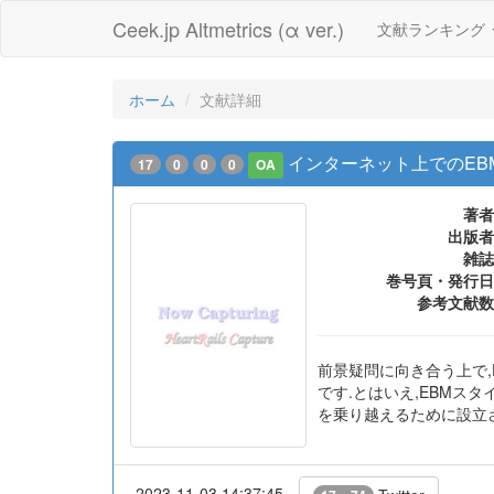
Ceek.jp Altmetrics (α ver.)
文献ランキング
ホーム
文献詳細
インターネット上でのEB
17
0
0
0
OA
著者
出版者
雑誌
巻号頁・発行日
参考文献数
前景疑問に向き合う上で,EB
です.とはいえ,EBMス
を乗り越えるために設立
2023-11-03 14:37:45