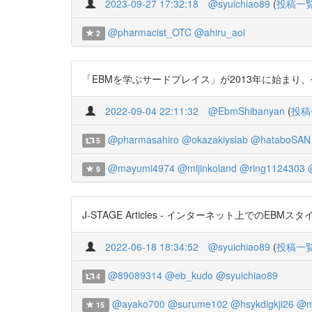
2023-09-27 17:32:18
@syuichiao89
(
投稿一
@pharmacist_OTC
@ahiru_aoi
2
「EBMを学ぶサードプレイス」が2013年に始まり、今も発
2022-09-04 22:11:32
@EbmShibanyan
(
投稿
@pharmasahiro
@okazakiyslab
@hataboSAN
5
@mayumi4974
@mijinkoland
@ring1124303
9
J-STAGE Articles - インターネット上でのEBMスタイ
2022-06-18 18:34:52
@syuichiao89
(
投稿一
@89089314
@eb_kudo
@syuichiao89
4
@ayako700
@surume102
@hsykdigkji26
@m
15