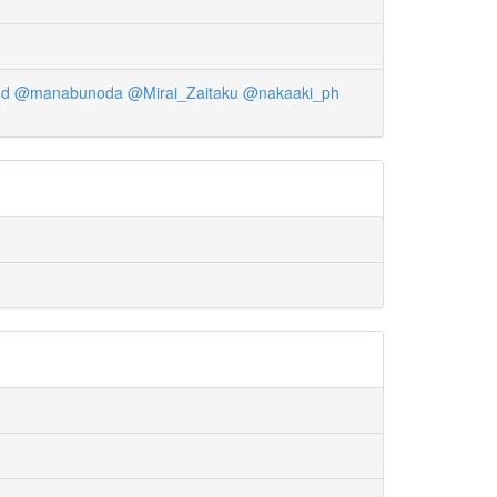
nd
@manabunoda
@Mirai_Zaitaku
@nakaaki_ph