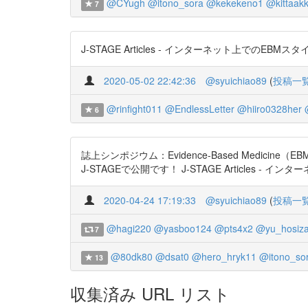
@CYugh
@itono_sora
@kekekeno1
@kittaakk
7
J-STAGE Articles - インターネット上でのEBMスタイル
2020-05-02 22:42:36
@syuichiao89
(
投稿一
@rinfight011
@EndlessLetter
@hiiro0328her
6
誌上シンポジウム：Evidence-Based Med
J-STAGEで公開です！ J-STAGE Articles - イン
2020-04-24 17:19:33
@syuichiao89
(
投稿一
@hagi220
@yasboo124
@pts4x2
@yu_hosiza
7
@80dk80
@dsat0
@hero_hryk11
@itono_so
13
収集済み URL リスト