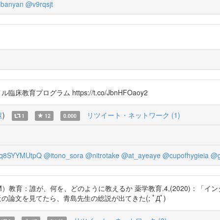
banyan
@v9rqsjt
臨床教育プログラム https://t.co/JbnHFOaoy2
覧
)
リツイート・ネットワーク (1)
1
12
0.000
q8SYYMUtpQ
@itono_sora
@nitrotake
@at_ayeaye
@cupofhygieia
@g
ine（EBM）教育：誰が、何を、どのように教えるか 薬学教育.4,(2020
育学会の最近の論文を見てたら、青島先生の総説が出てきた(; ﾟДﾟ)