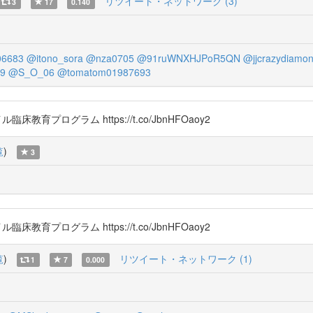
リツイート・ネットワーク (3)
3
17
0.140
6683
@itono_sora
@nza0705
@91ruWNXHJPoR5QN
@jjcrazydiamo
89
@S_O_06
@tomatom01987693
臨床教育プログラム https://t.co/JbnHFOaoy2
覧
)
3
臨床教育プログラム https://t.co/JbnHFOaoy2
覧
)
リツイート・ネットワーク (1)
1
7
0.000