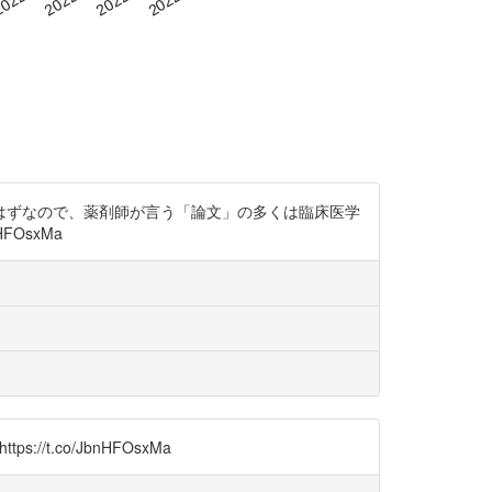
はずなので、薬剤師が言う「論文」の多くは臨床医学
FOsxMa
/t.co/JbnHFOsxMa