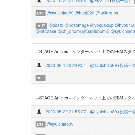
2020-10-22 21:18:08
@Fizz_DI
(
投稿一覧
)
@syuichiao89
@hagi220
@kaikronos
3
@dsat0
@nozomage
@yokoakipp
@hyo0450
17
@nitrotake
@ph_onomi
@SapI9p5mjB
@syuichiao
J-STAGE Articles - インターネット上でのEBMスタイル
2020-06-13 22:49:54
@syuichiao89
(
投稿一
0
J-STAGE Articles - インターネット上でのEBMスタイル
2020-05-22 21:55:27
@syuichiao89
(
投稿一
@syuichiao89
1