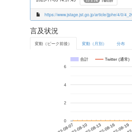
Twitter
17 + 74
https://www.jstage.jst.go.jp/article/jjphe/4/0/4_
言及状況
変動（ピーク前後）
変動（月別）
分布
合計
Twitter (通常)
6
4
2
0
2022-08-13
2022-08-16
2022-08-19
2022
2022-08-07
2022-08-10