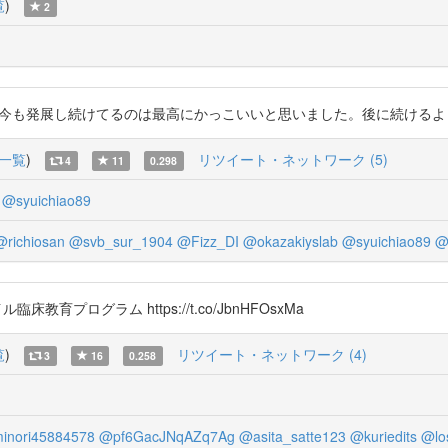
覧
)
2
展し続けてるのは最高にかっこいいと思いました。後に続けるよう地道に頑張ろう。#
一覧
)
リツイート・ネットワーク (5)
4
11
0.298
@syuichiao89
@richiosan
@svb_sur_1904
@Fizz_DI
@okazakiyslab
@syuichiao89
@
ル臨床教育プログラム https://t.co/JbnHFOsxMa
覧
)
リツイート・ネットワーク (4)
3
16
0.258
inori45884578
@pf6GacJNqAZq7Ag
@asita_satte123
@kuriedits
@lo