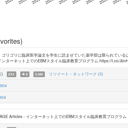
vorites)
、ゴリゴリに臨床医学論文を学生に読ませていた薬学部は限られている
インターネット上でのEBMスタイル臨床教育プログラム https://t.co/JbnH
覧
)
リツイート・ネットワーク (3)
5
8
0.289
904
904
rticles - インターネット上でのEBMスタイル臨床教育プログラム https:/