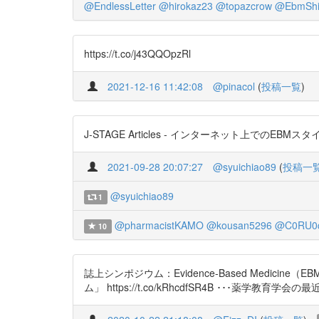
@EndlessLetter
@hirokaz23
@topazcrow
@EbmShi
https://t.co/j43QQOpzRl
2021-12-16 11:42:08
@pinacol
(
投稿一覧
)
J-STAGE Articles - インターネット上でのEBMスタイル
2021-09-28 20:07:27
@syuichiao89
(
投稿一
@syuichiao89
1
@pharmacistKAMO
@kousan5296
@C0RU0
10
誌上シンポジウム：Evidence-Based Medic
ム」 https://t.co/kRhcdfSR4B ･･･薬学教