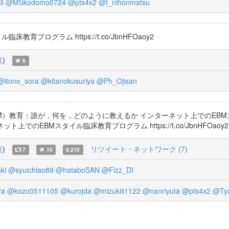
ii
@MSkodomo0724
@pts4x2
@t_nihonmatsu
臨床教育プログラム https://t.co/JbnHFOaoy2
覧
)
6
@itono_sora
@kitanokusuriya
@Ph_Ojisan
icine（EBM）教育：誰が，何を，どのように教えるか インターネット上で
ターネット上でのEBMスタイル臨床教育プログラム https://t.co/JbnHFOaoy2
覧
)
リツイート・ネットワーク (7)
7
15
0.210
ki
@syuichiao89
@hataboSAN
@Fizz_DI
ra
@kozo0511105
@kurojda
@mizukiii1122
@nanriyuta
@pts4x2
@Ty