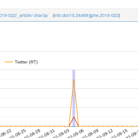
2019-022/_article/-char/ja/
(
info:doi/10.24489/jjphe.2019-022
)
Twitter (RT)
2022-09-12
2022-09-15
2022-09
-08-22
2
2022-08-25
2022-08-28
2022-08-31
2022-09-03
2022-09-06
2022-09-09