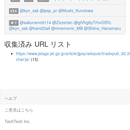
@kyn_ssk
@jssp_pr
@Mushi_Kurotowa
3
@sakuramoti114
@Zezerian
@gtVhg8yTrhvOSYc
7
@kyn_ssk
@hand2tail
@mnemonic_MB
@Shiina_Hanamaru
収集済み URL リスト
https://www.jstage.jst.go.jp/article/jjpsy/advpub/0/advpub_92.2
char/ja/
(15)
ヘルプ
ご意見はこちら
TechTech Inc.