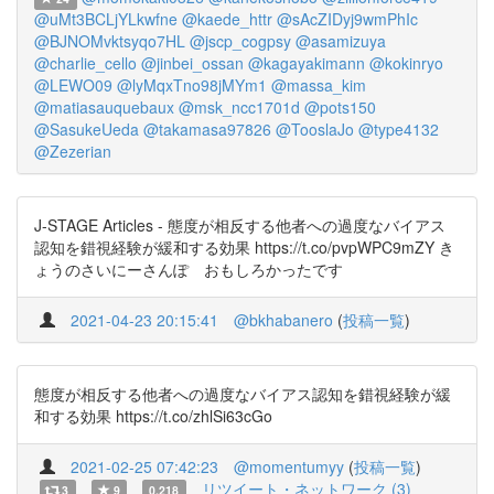
@uMt3BCLjYLkwfne
@kaede_httr
@sAcZIDyj9wmPhIc
@BJNOMvktsyqo7HL
@jscp_cogpsy
@asamizuya
@charlie_cello
@jinbei_ossan
@kagayakimann
@kokinryo
@LEWO09
@lyMqxTno98jMYm1
@massa_kim
@matiasauquebaux
@msk_ncc1701d
@pots150
@SasukeUeda
@takamasa97826
@TooslaJo
@type4132
@Zezerian
J-STAGE Articles - 態度が相反する他者への過度なバイアス
認知を錯視経験が緩和する効果 https://t.co/pvpWPC9mZY き
ょうのさいにーさんぽ おもしろかったです
2021-04-23 20:15:41
@bkhabanero
(
投稿一覧
)
態度が相反する他者への過度なバイアス認知を錯視経験が緩
和する効果 https://t.co/zhlSi63cGo
2021-02-25 07:42:23
@momentumyy
(
投稿一覧
)
リツイート・ネットワーク (3)
3
9
0.218