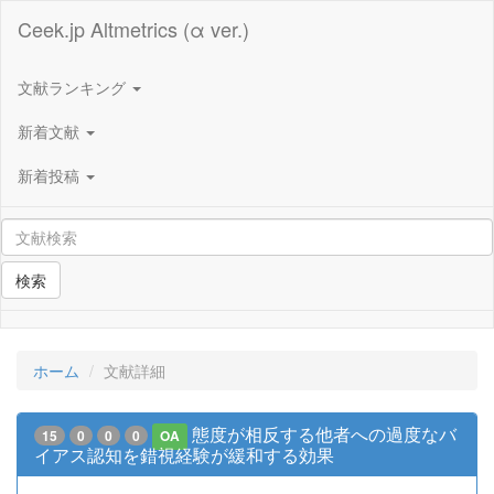
Ceek.jp Altmetrics (α ver.)
文献ランキング
新着文献
新着投稿
検索
ホーム
文献詳細
態度が相反する他者への過度なバ
15
0
0
0
OA
イアス認知を錯視経験が緩和する効果