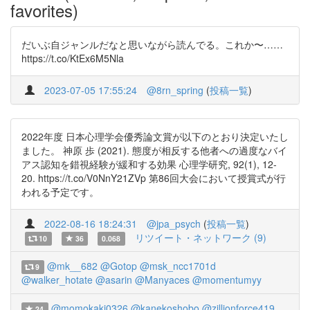
favorites)
だいぶ自ジャンルだなと思いながら読んでる。これか〜……
https://t.co/KtEx6M5Nla
2023-07-05 17:55:24
@8rn_spring
(
投稿一覧
)
2022年度 日本心理学会優秀論文賞が以下のとおり決定いたし
ました。 神原 歩 (2021). 態度が相反する他者への過度なバイ
アス認知を錯視経験が緩和する効果 心理学研究, 92(1), 12-
20. https://t.co/V0NnY21ZVp 第86回大会において授賞式が行
われる予定です。
2022-08-16 18:24:31
@jpa_psych
(
投稿一覧
)
リツイート・ネットワーク (9)
10
36
0.068
@mk__682
@Gotop
@msk_ncc1701d
9
@walker_hotate
@asarin
@Manyaces
@momentumyy
@momokaki0326
@kanekoshobo
@zillionforce419
24