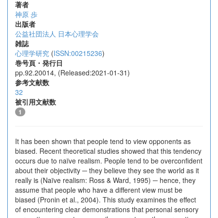
著者
神原 歩
出版者
公益社団法人 日本心理学会
雑誌
心理学研究
(
ISSN:00215236
)
巻号頁・発行日
pp.92.20014, (Released:2021-01-31)
参考文献数
32
被引用文献数
1
It has been shown that people tend to view opponents as
biased. Recent theoretical studies showed that this tendency
occurs due to naïve realism. People tend to be overconfident
about their objectivity ─ they believe they see the world as it
really is (Naïve realism: Ross & Ward, 1995) ─ hence, they
assume that people who have a different view must be
biased (Pronin et al., 2004). This study examines the effect
of encountering clear demonstrations that personal sensory