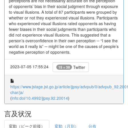
perceptions are not necessarily accurate on the perception
of opponents’ bias in their social judgment through exposure
to visual illusions. A total of 87 participants were grouped by
whether or not they experienced visual illusions. Participants
who experienced visual illusions rated opponents as having
fewer biases in their social judgments than participants who
did not experience visual illusions. This suggested that a
person’s overconfidence in their own perception ─ “I see the
world as it really is” ─ might be one of the causes of people’s
negative perception of opponents.
2023-07-05 17:55:24
Twitter
15 + 38
https://www.jstage.jst.go.jp/article/jjpsy/advpub/0/advpub_92.2001
char/ja/
(
info:doi/10.4992/jjpsy.92.20014
)
言及状況
変動（ピーク前後）
変動（月別）
分布