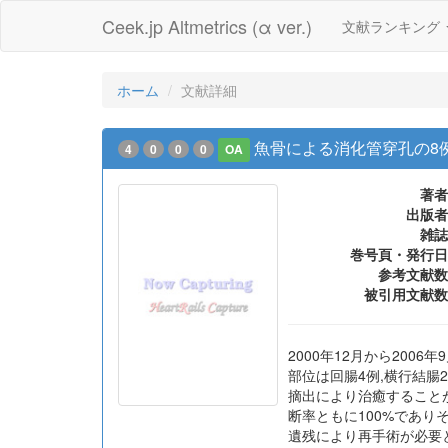
Ceek.jp Altmetrics (α ver.)
文献ランキング
ホーム
文献詳細
魚骨による消化管穿孔の8
4
0
0
0
OA
著者
出版者
雑誌
巻号頁・発行日
参考文献数
被引用文献数
2000年12月から200
部位は回腸4例,横行結腸
摘出により治癒することが
断率ともに100%であり
遺残により再手術が必要