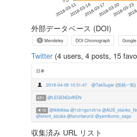
0.0
2018-03-17
2018-03-20
2018-03-23
2018
2018-03-11
2018-03-14
外部データベース (DOI)
Mendeley
DOI Chronograph
Google
1
Twitter
(4 users, 4 posts, 15 favo
日本
2018-04-08 10:31:47
@TakSugar
(
投稿一覧
)
@LEGENDofKEN
1
@tktktklas
@1ch1go1ch1e
@AUS_otanko_N
13
@sirent_sizuka
@taruntarun2
@yamikumo_saga
収集済み URL リスト