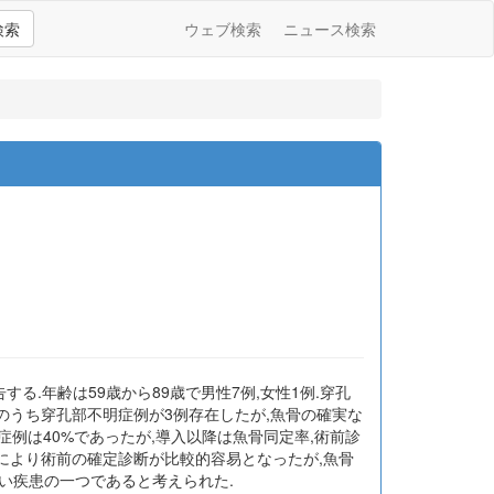
検索
ウェブ検索
ニュース検索
する.年齢は59歳から89歳で男性7例,女性1例.穿孔
例のうち穿孔部不明症例が3例存在したが,魚骨の確実な
例は40%であったが,導入以降は魚骨同定率,術前診
行により術前の確定診断が比較的容易となったが,魚骨
い疾患の一つであると考えられた.