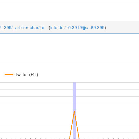
_2_399/_article/-char/ja/
(
info:doi/10.3919/jjsa.69.399
)
Twitter (RT)