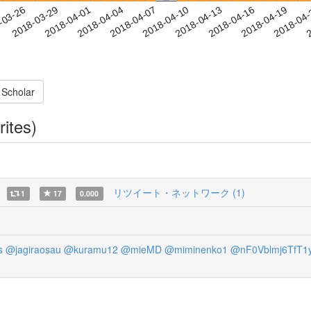
2018-04-16
2018-04-19
2018-04
-03-26
2
2018-03-29
2018-04-01
2018-04-04
2018-04-07
2018-04-10
2018-04-13
 Scholar
rites)
リツイート・ネットワーク (1)
1
17
0.000
s
@jagiraosau
@kuramu12
@mieMD
@miminenko1
@nF0Vblmj6TfT1y