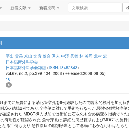
新着文献
新着投稿
例
平出 貴乗
米山 文彦
落合 秀人
中澤 秀雄
林 英司
北村 宏
日本臨床外科学会
日本臨床外科学会雑誌
(
ISSN:13452843
)
vol.69, no.2, pp.399-404, 2008 (Released:2008-08-05)
16
4
6年9月までに魚骨による消化管穿孔を8例経験したので臨床的検討を加え報告
2例,S状結腸2例であり,全症例に対して手術を行なった.慢性炎症型4症
確認された.MDCT導入以前では術前に石灰化も含め病変を指摘できた症
その有用性が確認された.魚骨穿孔は,詳細な病歴聴取およびMDCTの施
となる症例もあり,急性腹症の鑑別診断として念頭におかなければならな