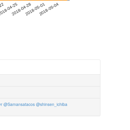
-22
018-04-25
2018-04-28
2018-05-01
2018-05-04
r
@Samansatacos
@shinsen_ichiba