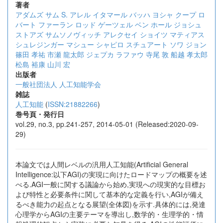
著者
アダムズ サム S.
アレル イタマール
バッハ ヨシャ
クープ ロ
バート
ファーラン ロッド
ゲーツェル ベン
ホール ジョシュ
ストアズ
サムソノヴィッチ アレクセイ
ショイツ マティアス
シュレジンガー マシュー
シャピロ スチュアート
ソワ ジョン
篠田 孝祐
市瀬 龍太郎
ジェプカ ラファウ
寺尾 敦
船越 孝太郎
松島 裕康
山川 宏
出版者
一般社団法人 人工知能学会
雑誌
人工知能
(
ISSN:21882266
)
巻号頁・発行日
vol.29, no.3, pp.241-257, 2014-05-01 (Released:2020-09-
29)
本論文では人間レベルの汎用人工知能(Artificial General
Intelligence:以下AGI)の実現に向けたロードマップの概要を述
べる.AGI一般に関する議論から始め,実現への現実的な目標お
よび特性と必要条件に関して基本的な定義を行い,AGIが備え
るべき能力の起点となる展望(全体図)を示す.具体的には,発達
心理学からAGIの主要テーマを導出し,数学的・生理学的・情