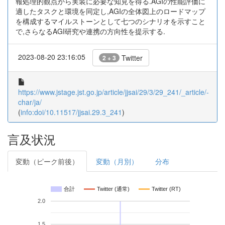
報処理的観点から実装に必要な知見を得る.AGIの性能評価に
適したタスクと環境を同定し,AGIの全体図上のロードマップ
を構成するマイルストーンとして七つのシナリオを示すこと
で,さらなるAGI研究や連携の方向性を提示する.
2023-08-20 23:16:05
Twitter
2 + 3
https://www.jstage.jst.go.jp/article/jjsai/29/3/29_241/_article/-
char/ja/
(
info:doi/10.11517/jjsai.29.3_241
)
言及状況
変動（ピーク前後）
変動（月別）
分布
合計
Twitter (通常)
Twitter (RT)
2.0
1.5