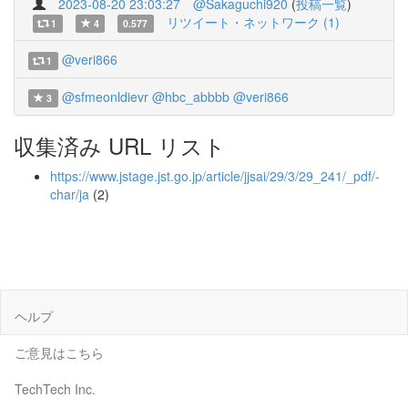
2023-08-20 23:03:27
@Sakaguchi920
(
投稿一覧
)
リツイート・ネットワーク (1)
1
4
0.577
@veri866
1
@sfmeonldievr
@hbc_abbbb
@veri866
3
収集済み URL リスト
https://www.jstage.jst.go.jp/article/jjsai/29/3/29_241/_pdf/-
char/ja
(2)
ヘルプ
ご意見はこちら
TechTech Inc.