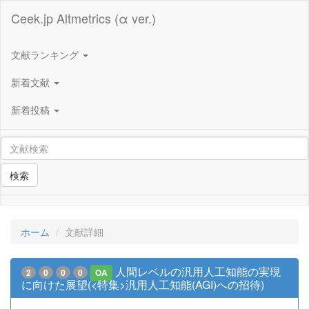
Ceek.jp Altmetrics (α ver.)
文献ランキング
新着文献
新着投稿
検索
ホーム
文献詳細
人間レベルの汎用人工知能の実現
2
0
0
0
OA
に向けた展望(<特集>汎用人工知能(AGI)への招待)