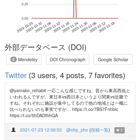
0.25
0.00
2023-12-12
2023-10-25
2023-11-12
2023-11-30
2023-12-18
2023-10-31
2023-11-18
2023-12-06
2023-11-06
2023-11-24
外部データベース (DOI)
Mendeley
DOI Chronograph
Google Scholar
0
Twitter
(3 users, 4 posts, 7 favorites)
@yamako_rehabit 一応こんな感じですね。昔から東高西低と
いわれるんですが、東日本vs西日本というより関東vs近畿で
すね。それぞれに施設が集中してるので他の地域とは一概に
比べられないのも事実ですが… https://t.co/7BS7Fnhbic
https://t.co/5hDADthhQA
2021-07-23 12:06:53
@ohp_pho
(
投稿一覧
)
7