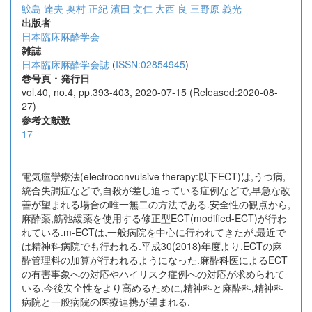
鮫島 達夫
奥村 正紀
濱田 文仁
大西 良
三野原 義光
出版者
日本臨床麻酔学会
雑誌
日本臨床麻酔学会誌
(
ISSN:02854945
)
巻号頁・発行日
vol.40, no.4, pp.393-403, 2020-07-15 (Released:2020-08-
27)
参考文献数
17
電気痙攣療法(electroconvulsive therapy:以下ECT)は,うつ病,
統合失調症などで,自殺が差し迫っている症例などで,早急な改
善が望まれる場合の唯一無二の方法である.安全性の観点から,
麻酔薬,筋弛緩薬を使用する修正型ECT(modified-ECT)が行わ
れている.m-ECTは,一般病院を中心に行われてきたが,最近で
は精神科病院でも行われる.平成30(2018)年度より,ECTの麻
酔管理料の加算が行われるようになった.麻酔科医によるECT
の有害事象への対応やハイリスク症例への対応が求められて
いる.今後安全性をより高めるために,精神科と麻酔科,精神科
病院と一般病院の医療連携が望まれる.