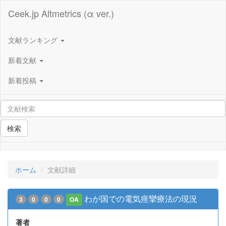
Ceek.jp Altmetrics (α ver.)
文献ランキング
新着文献
新着投稿
検索
ホーム
文献詳細
わが国での電気痙攣療法の現況
3
0
0
0
OA
著者