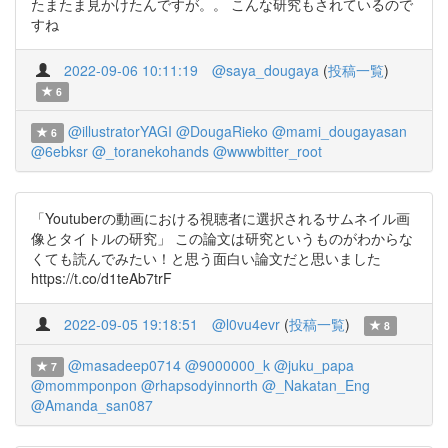
たまたま見かけたんですが。。 こんな研究もされているので
すね
2022-09-06 10:11:19
@saya_dougaya
(
投稿一覧
)
6
@illustratorYAGI
@DougaRieko
@mami_dougayasan
6
@6ebksr
@_toranekohands
@wwwbitter_root
「Youtuberの動画における視聴者に選択されるサムネイル画
像とタイトルの研究」 この論文は研究というものがわからな
くても読んでみたい！と思う面白い論文だと思いました
https://t.co/d1teAb7trF
2022-09-05 19:18:51
@l0vu4evr
(
投稿一覧
)
8
@masadeep0714
@9000000_k
@juku_papa
7
@mommponpon
@rhapsodyinnorth
@_Nakatan_Eng
@Amanda_san087