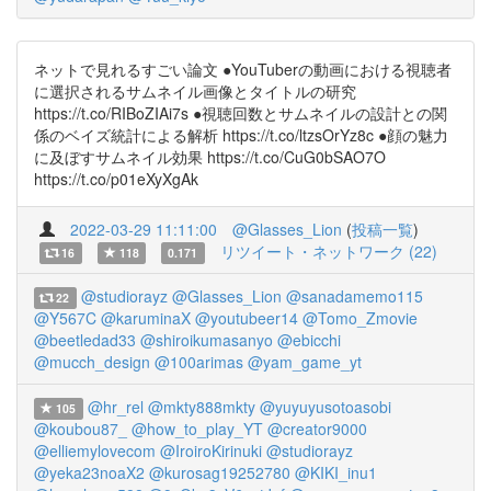
ネットで見れるすごい論文 ●YouTuberの動画における視聴者
に選択されるサムネイル画像とタイトルの研究
https://t.co/RIBoZIAi7s ●視聴回数とサムネイルの設計との関
係のベイズ統計による解析 https://t.co/ltzsOrYz8c ●顔の魅力
に及ぼすサムネイル効果 https://t.co/CuG0bSAO7O
https://t.co/p01eXyXgAk
2022-03-29 11:11:00
@Glasses_Lion
(
投稿一覧
)
リツイート・ネットワーク (22)
16
118
0.171
@studiorayz
@Glasses_Lion
@sanadamemo115
22
@Y567C
@karuminaX
@youtubeer14
@Tomo_Zmovie
@beetledad33
@shiroikumasanyo
@ebicchi
@mucch_design
@100arimas
@yam_game_yt
@hr_rel
@mkty888mkty
@yuyuyusotoasobi
105
@koubou87_
@how_to_play_YT
@creator9000
@elliemylovecom
@IroiroKirinuki
@studiorayz
@yeka23noaX2
@kurosag19252780
@KIKI_inu1