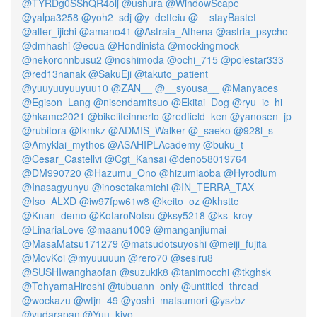
@TYRDg0SShQR4olj
@ushura
@WindowScape
@yalpa3258
@yoh2_sdj
@y_detteiu
@__stayBastet
@alter_ijichi
@amano41
@Astraia_Athena
@astria_psycho
@dmhashi
@ecua
@Hondinista
@mockingmock
@nekoronnbusu2
@noshimoda
@ochi_715
@polestar333
@red13nanak
@SakuEji
@takuto_patient
@yuuyuuyuuyuu10
@ZAN__
@__syousa__
@Manyaces
@Egison_Lang
@nisendamitsuo
@Ekitai_Dog
@ryu_ic_hi
@hkame2021
@bikelifeinnerlo
@redfield_ken
@yanosen_jp
@rubitora
@tkmkz
@ADMIS_Walker
@_saeko
@928l_s
@Amyklai_mythos
@ASAHIPLAcademy
@buku_t
@Cesar_Castellvi
@Cgt_Kansai
@deno58019764
@DM990720
@Hazumu_Ono
@hizumiaoba
@Hyrodium
@Inasagyunyu
@inosetakamichi
@IN_TERRA_TAX
@Iso_ALXD
@iw97fpw61w8
@keito_oz
@khsttc
@Knan_demo
@KotaroNotsu
@ksy5218
@ks_kroy
@LinariaLove
@maanu1009
@manganjiumai
@MasaMatsu171279
@matsudotsuyoshi
@meiji_fujita
@MovKoi
@myuuuuun
@rero70
@sesiru8
@SUSHIwanghaofan
@suzukik8
@tanimocchi
@tkghsk
@TohyamaHiroshi
@tubuann_only
@untitled_thread
@wockazu
@wtjn_49
@yoshi_matsumori
@yszbz
@yudarapan
@Yuu_kiyo