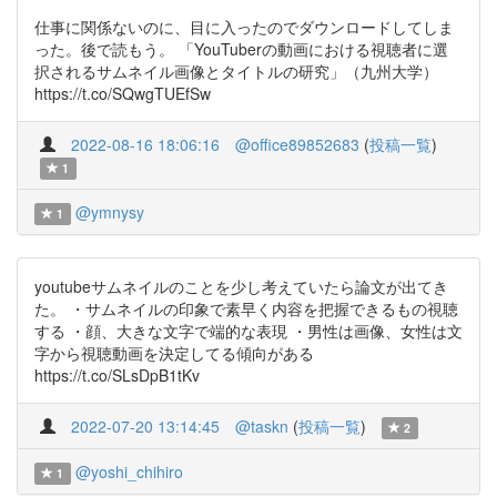
仕事に関係ないのに、目に入ったのでダウンロードしてしま
った。後で読もう。 「YouTuberの動画における視聴者に選
択されるサムネイル画像とタイトルの研究」（九州大学）
https://t.co/SQwgTUEfSw
2022-08-16 18:06:16
@office89852683
(
投稿一覧
)
1
@ymnysy
1
youtubeサムネイルのことを少し考えていたら論文が出てき
た。 ・サムネイルの印象で素早く内容を把握できるもの視聴
する ・顔、大きな文字で端的な表現 ・男性は画像、女性は文
字から視聴動画を決定してる傾向がある
https://t.co/SLsDpB1tKv
2022-07-20 13:14:45
@taskn
(
投稿一覧
)
2
@yoshi_chihiro
1