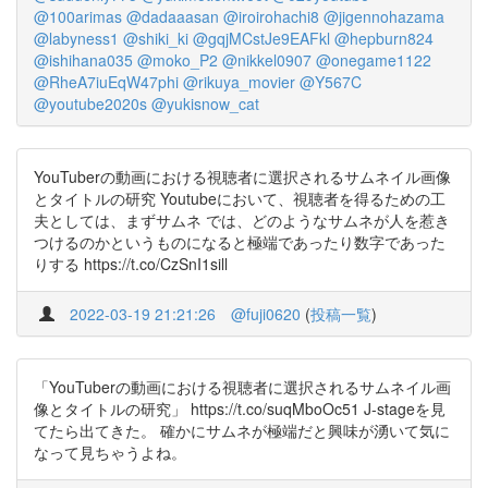
@100arimas
@dadaaasan
@iroirohachi8
@jigennohazama
@labyness1
@shiki_ki
@gqjMCstJe9EAFkl
@hepburn824
@ishihana035
@moko_P2
@nikkel0907
@onegame1122
@RheA7iuEqW47phi
@rikuya_movier
@Y567C
@youtube2020s
@yukisnow_cat
YouTuberの動画における視聴者に選択されるサムネイル画像
とタイトルの研究 Youtubeにおいて、視聴者を得るための工
夫としては、まずサムネ では、どのようなサムネが人を惹き
つけるのかというものになると極端であったり数字であった
りする https://t.co/CzSnI1sill
2022-03-19 21:21:26
@fuji0620
(
投稿一覧
)
「YouTuberの動画における視聴者に選択されるサムネイル画
像とタイトルの研究」 https://t.co/suqMboOc51 J-stageを見
てたら出てきた。 確かにサムネが極端だと興味が湧いて気に
なって見ちゃうよね。