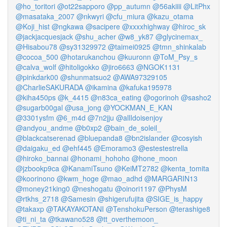
@ho_toritori
@ot22sapporo
@pp_autumn
@56akiiii
@LitPhx
@masataka_2007
@nkwyri
@cfu_miura
@kazu_otama
@Koji_hist
@ngkawa
@sacipere
@xxxxhighway
@hiroc_sk
@jackjacquesjack
@shu_acher
@w8_yk87
@glycinemax_
@Hisabou78
@sy31329972
@taimei0925
@tmn_shinkalab
@cocoa_500
@hotarukanchou
@kuuronn
@ToM_Psy_s
@calva_wolf
@hitoligokko
@jiro6663
@NGOK1131
@pinkdark00
@shunmatsuo2
@AWA97329105
@CharlieSAKURADA
@ikamina
@kafuka195978
@kiha450ps
@k_4415
@n83ca_eating
@ogorinoh
@sasho2
@sugarb00gal
@usa_jong
@YOCKMAN_E_KAN
@3301ysfm
@6_m4d
@7n2jju
@allIdoisenjoy
@andyou_andme
@b0xp2
@bain_de_soleil_
@blackcatserenad
@bluepanda8
@bn2islander
@cosyish
@daigaku_ed
@ehf445
@Emoramo3
@estestestrella
@hiroko_bannai
@honami_hohoho
@hone_moon
@jzbookp9ca
@KanamiTsuno
@KeiMT2782
@kenta_tomita
@koorinono
@kwm_hoge
@mao_adhd
@MARGARIN13
@money21king0
@neshogatu
@oinori1197
@PhysM
@rtkhs_2718
@Samesin
@shigerufujita
@SIGE_is_happy
@takaxp
@TAKAYAKOTANI
@TenshokuPerson
@terashige8
@ti_ni_ta
@tkawano528
@tt_overthemoon_