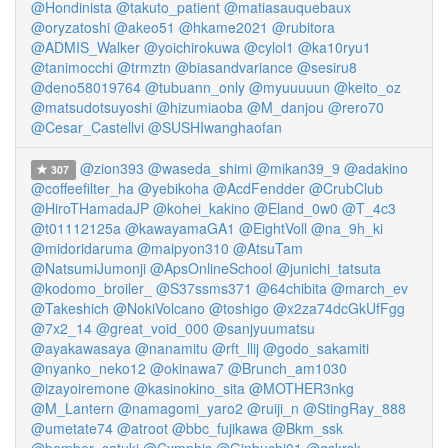
@Hondinista
@takuto_patient
@matiasauquebaux
@oryzatoshi
@akeo51
@hkame2021
@rubitora
@ADMIS_Walker
@yoichirokuwa
@cylol1
@ka10ryu1
@tanimocchi
@trmztn
@biasandvariance
@sesiru8
@deno58019764
@tubuann_only
@myuuuuun
@keito_oz
@matsudotsuyoshi
@hizumiaoba
@M_danjou
@rero70
@Cesar_Castellvi
@SUSHIwanghaofan
@zion393
@waseda_shimi
@mikan39_9
@adakino
307
@coffeefilter_ha
@yebikoha
@AcdFendder
@CrubClub
@HiroTHamadaJP
@kohei_kakino
@Eland_0w0
@T_4c3
@t01112125a
@kawayamaGA1
@EightVoll
@na_9h_ki
@midoridaruma
@maipyon310
@AtsuTam
@NatsumiJumonji
@ApsOnlineSchool
@junichi_tatsuta
@kodomo_broiler_
@S37ssms371
@64chibita
@march_ev
@Takeshich
@NokiVolcano
@toshigo
@x2za74dcGkUfFgg
@7x2_14
@great_void_000
@sanjyuumatsu
@ayakawasaya
@nanamitu
@rft_llij
@godo_sakamiti
@nyanko_neko12
@okinawa7
@Brunch_am1030
@izayoiremone
@kasinokino_sita
@MOTHER3nkg
@M_Lantern
@namagomi_yaro2
@ruiji_n
@StingRay_888
@umetate74
@atroot
@bbc_fujikawa
@Bkm_ssk