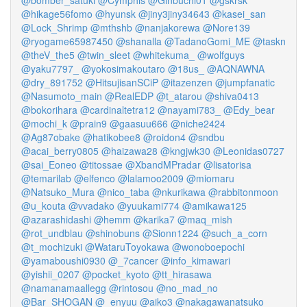
@bomber_satuki
@Cymphis
@Ginbuchi01
@gskrsk
@hikage56fomo
@hyunsk
@jiny3jiny34643
@kasei_san
@Lock_Shrimp
@mthshb
@nanjakorewa
@Nore139
@ryogame65987450
@shanalla
@TadanoGomi_ME
@taskn
@theV_the5
@twin_sleet
@whitekuma_
@wolfguys
@yaku7797_
@yokosimakoutaro
@18us_
@AQNAWNA
@dry_891752
@HitsujisanSCiP
@itazenzen
@jumpfanatic
@Nasumoto_main
@RealEDP
@t_atarou
@shiva0413
@bokorihara
@cardinaltetra12
@nayami783_
@Edy_bear
@mochi_k
@prain9
@gaasuu666
@niche2424
@Ag87obake
@hatikobee8
@roidon4
@sndbu
@acai_berry0805
@haizawa28
@kngjwk30
@Leonidas0727
@sai_Eoneo
@titossae
@XbandMPradar
@lisatorisa
@temarilab
@elfenco
@lalamoo2009
@miomaru
@Natsuko_Mura
@nico_taba
@nkurikawa
@rabbitonmoon
@u_kouta
@vvadako
@yuukami774
@amikawa125
@azarashidashi
@hemm
@karika7
@maq_mish
@rot_undblau
@shinobuns
@Sionn1224
@such_a_corn
@t_mochizuki
@WataruToyokawa
@wonoboepochi
@yamaboushi0930
@_7cancer
@info_kimawari
@yishii_0207
@pocket_kyoto
@tt_hirasawa
@namanamaallegg
@rintosou
@no_mad_no
@Bar_SHOGAN
@_enyuu
@aiko3
@nakagawanatsuko