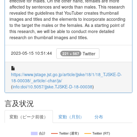
effective for males. On the other hand, females are more
affected by sentences and words than males. This research
revealed the guidelines that YouTuber creates thumbnail
images and titles and the elements to incorporate according
to the target the males or the females. As a starting point of
this research, we will be able to conduct more detailed
research on thumbnail images and titles.
2023-05-15 10:51:44
Twitter
221 + 567
https://www.jstage.jst.go.jp/article/jjske/18/1/18_TJSKE-D-
18-00038/_article/-char/ja/
(
info:doi/10.5057/jjske.TJSKE-D-18-00038
)
言及状況
変動（ピーク前後）
変動（月別）
分布
合計
Twitter (通常)
Twitter (RT)