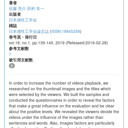
著者
佐藤 亮介
田村 良一
出版者
日本感性工学会
雑誌
日本感性工学会論文誌
(
ISSN:18845258
)
巻号頁・発行日
vol.18, no.1, pp.139-145, 2019 (Released:2019-02-28)
参考文献数
7
被引用文献数
2
In order to increase the number of videos playback, we
researched on the thumbnail images and the titles which
were selected by the viewers. We built the samples and
conducted the questionnaires in order to reveal the factors
that make a great influence on the evaluation and be clear
about the positive levels. We revealed the viewers decide the
videos under the influence of the images rather than
sentences and words. Also, Images factors are particularly