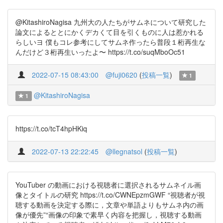
@KitashiroNagisa 九州大の人たちがサムネについて研究した
論文によるととにかくデカくて目を引くものに人は惹かれる
らしいヨ 僕もコレ参考にしてサムネ作ったら普段１桁再生な
んだけど３桁再生いったよ〜 https://t.co/suqMboOc51
2022-07-15 08:43:00
@fuji0620
(
投稿一覧
)
1
@KitashiroNagisa
1
https://t.co/tcT4hpHKiq
2022-07-13 22:22:45
@llegnatsol
(
投稿一覧
)
YouTuber の動画における視聴者に選択されるサムネイル画
像とタイトルの研究 https://t.co/CWNEpzmGWF “視聴者が視
聴する動画を決定する際に，文章や単語よりもサムネ内の画
像が優先”“画像の印象で素早く内容を把握し，視聴する動画