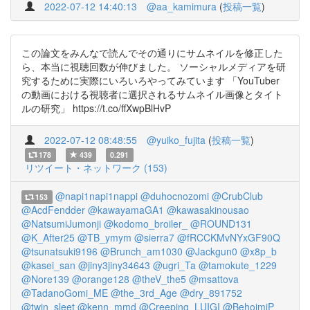
2022-07-12 14:40:13
@aa_kamimura
(
投稿一覧
)
この論文をみんなで読んでその通りにサムネイルを修正した
ら、本当に視聴回数が伸びました。 ソーシャルメディアを研
究するために実際にいろいろやってみています 「YouTuber
の動画における視聴者に選択されるサムネイル画像とタイト
ルの研究」 https://t.co/ffXwpBlHvP
2022-07-12 08:48:55
@yuiko_fujita
(
投稿一覧
)
178
439
0.291
リツイート・ネットワーク (153)
@napi1napi1nappi
@duhocnozomi
@CrubClub
153
@AcdFendder
@kawayamaGA1
@kawasakinousao
@NatsumiJumonji
@kodomo_broiler_
@ROUND131
@K_After25
@TB_ymym
@sierra7
@fRCCKMvNYxGF90Q
@tsunatsuki9196
@Brunch_am1030
@Jackgun0
@x8p_b
@kasei_san
@jiny3jiny34643
@ugri_Ta
@tamokute_1229
@Nore139
@orange128
@theV_the5
@msattova
@TadanoGomi_ME
@the_3rd_Age
@dry_891752
@twin_sleet
@kenn_mmd
@Creeping_LUIGI
@BehoimiP