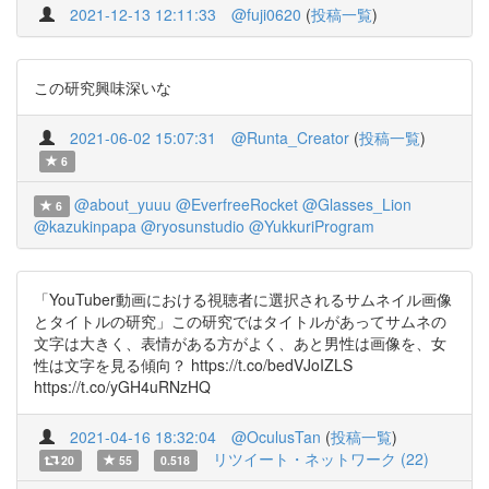
2021-12-13 12:11:33
@fuji0620
(
投稿一覧
)
この研究興味深いな
2021-06-02 15:07:31
@Runta_Creator
(
投稿一覧
)
6
@about_yuuu
@EverfreeRocket
@Glasses_Lion
6
@kazukinpapa
@ryosunstudio
@YukkuriProgram
「YouTuber動画における視聴者に選択されるサムネイル画像
とタイトルの研究」この研究ではタイトルがあってサムネの
文字は大きく、表情がある方がよく、あと男性は画像を、女
性は文字を見る傾向？ https://t.co/bedVJoIZLS
https://t.co/yGH4uRNzHQ
2021-04-16 18:32:04
@OculusTan
(
投稿一覧
)
リツイート・ネットワーク (22)
20
55
0.518