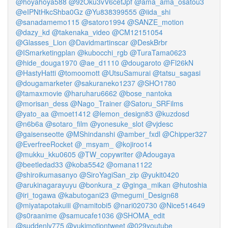
@hoyahoya588
@9zOku3vV6cetJpf
@ama_ama_osatou3
@eIPNtHkcShba0Gz
@Yu838399555
@iida_shi
@sanadamemo115
@satoro1994
@SANZE_motion
@dazy_kd
@takenaka_video
@CM12151054
@Glasses_Lion
@Davidmartinscar
@DeskBrbr
@ISmarketingplan
@kubocchi_rgb
@TuraTama0623
@hide_douga1970
@ae_d1110
@dougaroto
@Fl26kN
@HastyHatti
@tomoomott
@UtsuSamurai
@tatsu_sagasi
@dougamarketer
@sakuraneko1237
@SHO1780
@tamaxmovie
@haruharu6662
@bose_nantoka
@morisan_dess
@Nago_Trainer
@Satoru_SRFilms
@yato_aa
@moet1412
@lemon_design83
@kuzdosd
@n6b6a
@sotaro_film
@yonesuke_slot
@vjdesc
@gaisenseotte
@MShindanshi
@amber_fxdl
@Chipper327
@EverfreeRocket
@_msyam_
@kojiroo14
@mukku_kku0605
@TW_copywriter
@Adougaya
@beetledad33
@koba5542
@omana1122
@shiroikumasanyo
@SiroYagiSan_zip
@yukit0420
@arukinagarayuyu
@bonkura_z
@ginga_mikan
@hutoshia
@iri_togawa
@kabutogani23
@megumi_Design68
@miyatapotakuiii
@namitobi5
@nari020730
@Nice514649
@s0raanime
@samucafe1036
@SHOMA_edit
@suddenly775
@yukimotiontweet
@029youtube