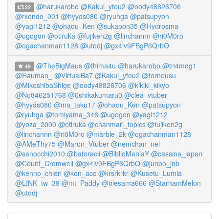
@harukarobo
@Kakui_ytou2
@oody48826706
22
@rkondo_001
@hyyds080
@ryuhga
@patsupyon
@yagi1212
@ohaou_Ken
@sukapon35
@Hydrosma
@ugogon
@otiruka
@fujiken2g
@linchannn
@ri0M0ro
@ogachanman1128
@utodj
@gx4iv9FBgP6QrbO
@TheBigMaus
@thima4u
@harukarobo
@tn4mdg1
49
@Rauman_
@VirtualBa7
@Kakui_ytou2
@forneusu
@MikoshibaShige
@oody48826706
@kikiki_kikyo
@No846251768
@0shikakumaru0
@clea_vtuber
@hyyds080
@ma_taku17
@ohaou_Ken
@patsupyon
@ryuhga
@tomiyama_346
@ugogon
@yagi1212
@yoza_2000
@otiruka
@chanmari_topics
@fujiken2g
@linchannn
@ri0M0ro
@marble_2k
@ogachanman1128
@AMeThy75
@Maron_Vtuber
@nemchan_nel
@sanocchi2010
@batoracli
@BiblioManiaY
@cassina_japan
@Count_Cromwell
@gx4iv9FBgP6QrbO
@junbo_jnb
@kenno_chieri
@kon_acc
@krsrkrkr
@Kusetu_Lumia
@LINK_tw_39
@mt_Paddy
@olesama666
@StarhamMelon
@utodj