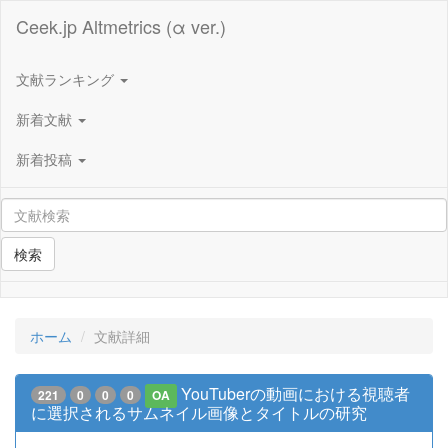
Ceek.jp Altmetrics (α ver.)
文献ランキング
新着文献
新着投稿
検索
ホーム
文献詳細
YouTuberの動画における視聴者
221
0
0
0
OA
に選択されるサムネイル画像とタイトルの研究