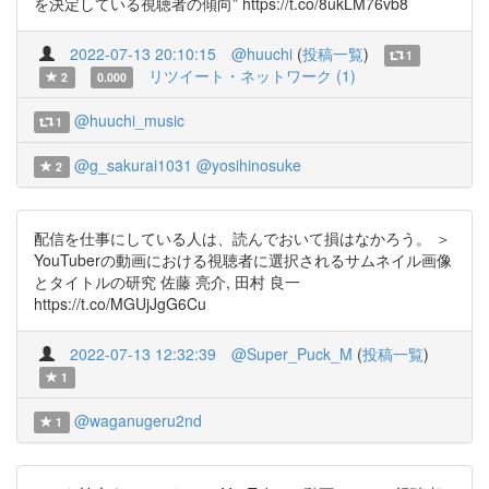
を決定している視聴者の傾向” https://t.co/8ukLM76vb8
2022-07-13 20:10:15
@huuchi
(
投稿一覧
)
1
リツイート・ネットワーク (1)
2
0.000
@huuchi_music
1
@g_sakurai1031
@yosihinosuke
2
配信を仕事にしている人は、読んでおいて損はなかろう。 ＞
YouTuberの動画における視聴者に選択されるサムネイル画像
とタイトルの研究 佐藤 亮介, 田村 良一
https://t.co/MGUjJgG6Cu
2022-07-13 12:32:39
@Super_Puck_M
(
投稿一覧
)
1
@waganugeru2nd
1