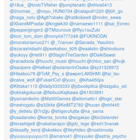
@18us_
@toxicTVfisher
@jumpfanatic
@shiva0413
@2nomae__
@noyu_HUN0704
@catapult1220
@j0h_go
@naga_nofu
@Ag87obake
@hatikobee8
@nndm_eewa
@XbandMPradar
@kngjwk30
@namaewo1111
@sai_Eoneo
@pepperginger2
@TMizunoue
@Ryu1suZuki
@tom_tom_dom
@nony04777248
@FUKINODAI
@moratoriamuo271
@_7cancer
@Sanada_Yasuhiro
@azarashidashi
@peekaboo_929
@eaakdm
@shinobuns
@yukoyy
@riet911
@StagInTheGarden
@DaikiSawai
@ranadoola
@huuchi_music
@huuchi
@chico_san
@hujk
@sacipere
@Halksel
@solarianInOsaka
@sy31329972
@Hisabou78
@ToM_Psy_s
@awperLAKSHMI
@tai_tsu
@calva_wolf
@FukairiCof
@yuxx_
@kiha450ps
@Kittaka1115
@daily3333333
@jzbookp9ca
@daigaku_ed
@okirakgokurak
@NobuoKajikawa
@61503891
@yamamikoho
@Matt0Games
@attomatto1
@logic_star
@neshogatu
@a32kita
@KeiMT2782
@tucan
@ehf445
@y_detteiu
@7n2jju
@shigerufujita
@na_sama
@usadaneko
@kenta_tomita
@sogakao
@bn2islander
@terashige8
@nakaharajun
@gdz_tege
@red13nanak
@desailly_kenji
@xkokkox
@Veyhideo
@noshimoda
@yuuyuuyuuyuu10
@amano41
@myuuko
@astria_psycho