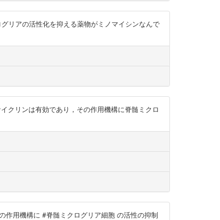
ミクログリアの活性化を抑える薬物がミノマイシンなんで
てミノサイクリンは有効であり，その作用機構に脊髄ミクロ
その作用機構に #脊髄ミクログリア細胞 の活性の抑制