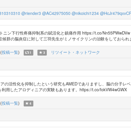
10310310
@riender3
@AC42975050
@nikoichi1234
@HcJr479qxvC
ロトニン下行性疼痛抑制系の賦活化と鎮痛作用 https://t.co/Nn55P
GWX 慢性疲労症候群の脳炎症に対して三羽先生がミノサイクリンの治験をしておら
(
投稿一覧
)
リツイート・ネットワーク
1
3
クログリアの活性化を抑制したという研究もAMEDでありますし、脳の分子
アロディニアの実験もあります。https://t.co/fokVW4wGWX
(
投稿一覧
)
4