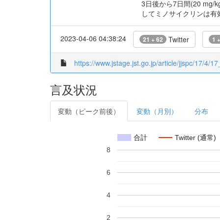
3日後から7日間(20 m
してミノサイクリンは有
2023-04-06 04:38:24
Twitter
21 + 62
1 
https://www.jstage.jst.go.jp/article/jjspc/17/4/1
言及状況
変動（ピーク前後）
変動（月別）
分布
合計
Twitter (通常)
8
6
4
2