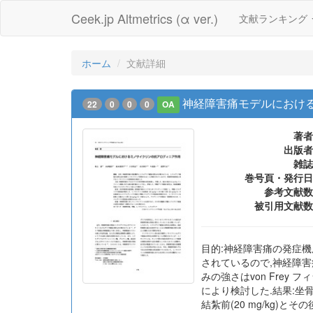
Ceek.jp Altmetrics (α ver.)
文献ランキング
ホーム
文献詳細
神経障害痛モデルにおけ
22
0
0
0
OA
著者
出版者
雑誌
巻号頁・発行日
参考文献数
被引用文献数
目的:神経障害痛の発症
されているので,神経障害
みの強さはvon Fre
により検討した.結果:坐
結紮前(20 mg/kg)