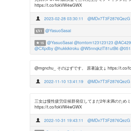
https://t.co/fokVW4wGWX
2023-02-28 03:30:11
@MDv7T3F2876QezG
@YasuoSasai
1
@YasuoSasai
@tomtom123123123
@AC429
15
@CXpdby
@hukkikiroku
@W5nnqkzlT81utB6
@051
@mgnchu_ そのはずです。 原著論文↓ https://t.co/
2022-11-10 13:41:19
@MDv7T3F2876QezG
三女は慢性疲労症候群発症してまだ2年未満のため
https://t.co/fokVW4wGWX
2022-10-31 19:43:11
@MDv7T3F2876QezG