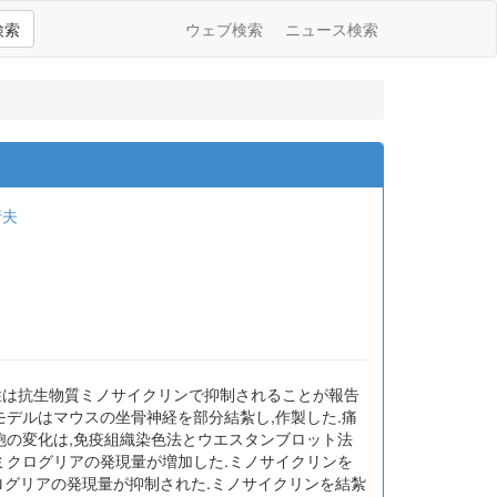
検索
ウェブ検索
ニュース検索
行夫
性は抗生物質ミノサイクリンで抑制されることが報告
モデルはマウスの坐骨神経を部分結紮し,作製した.痛
ア細胞の変化は,免疫組織染色法とウエスタンブロット法
髄ミクログリアの発現量が増加した.ミノサイクリンを
髄ミクログリアの発現量が抑制された.ミノサイクリンを結紮