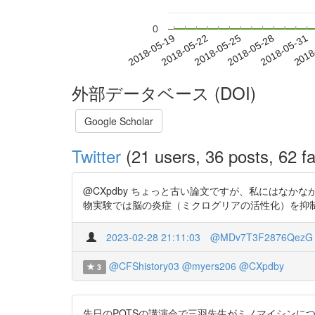
0
2018-05-25
2018-05-28
2018-05-31
2018
2018-05-19
2018-05-22
外部データベース (DOI)
Google Scholar
Twitter
(21 users, 36 posts, 62 fa
@CXpdby ちょっと古い論文ですが、私にはなかなか良
物実験では脳の炎症（ミクログリアの活性化）を抑制する薬剤
2023-02-28 21:11:03
@MDv7T3F2876QezG
@CFShistory03
@myers206
@CXpdby
3
先日のPOTSの講演会で三羽先生がミノマイシン