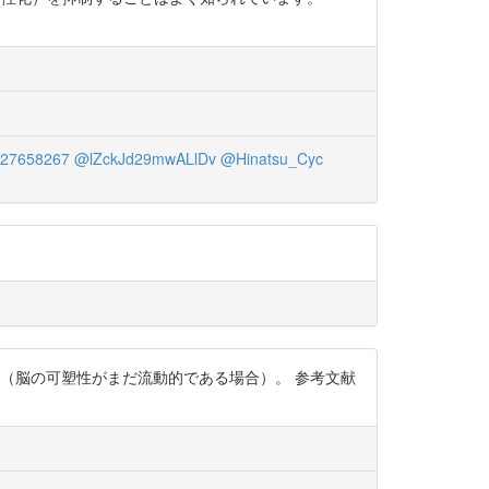
27658267
@lZckJd29mwALlDv
@Hinatsu_Cyc
（脳の可塑性がまだ流動的である場合）。 参考文献