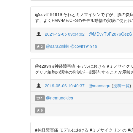
@covit191919 それとミノマイシンですが
す。よくFMやME/CFSのモデル動物の実験に使われています。 
2021-12-05 09:34:02
@MDv7T3F2876QezG
@sara2nikki
@covit191919
2
@e2a9n #神経障害痛 モデルにおける #ミノサ
グリア細胞の活性の抑制が一部関与することが示唆された 引用元 h
2019-05-06 10:40:37
@mansaqu
(
投稿一覧
)
@nemunokies
1
0
#神経障害痛 モデルにおける #ミノサイクリン の