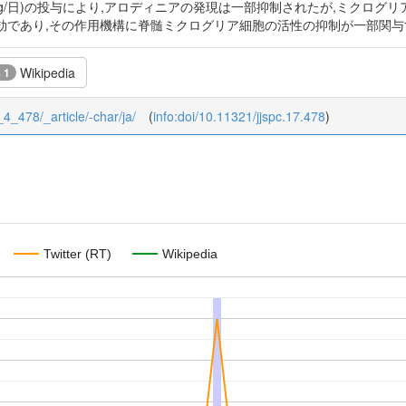
g/kg/日)の投与により,アロディニアの発現は一部抑制されたが,ミクロ
効であり,その作用機構に脊髄ミクログリア細胞の活性の抑制が一部関与
Wikipedia
+ 1
7_4_478/_article/-char/ja/
(
info:doi/10.11321/jjspc.17.478
)
Twitter (RT)
Wikipedia