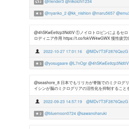
@riender3
@nikoichi1234
2
@nyanko_2
@kk_nishion
@maru5657
@emu3
9
@4hSKwEe9zp3Nd0V ①ノイロトロピンによるセ
ロディニア作用 https://t.co/fokVW4w
2022-10-27 17:01:16
@MDv7T3F2876QezG
@yosugaare
@L7nOgr
@4hSKwEe9zp3Nd0V
3
@seashore_8 日本でもリリカが脊髄でのミ
イシンが脳のミクログリアの活性化を抑制することを利用した
2022-09-23 14:57:19
@MDv7T3F2876QezG
@bluemoon0724
@sawanoharuki
2