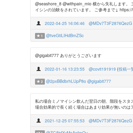
@seashore_8 @withpain_mio 横
イシンの治験をされています。 ご参考まで↓ https://t.c
2022-04-25 16:06:46
@MDv7T3F2876QezG
@tveGtiLIHdBmZSc
1
@gigabit777 ありがとうございます
2022-01-16 13:23:55
@covit191919
(
投稿一
@2pxBBdbrhLUpP8o
@gigabit777
2
私の場合ミノマイシン飲んだ翌日の朝、階段をスタス
場合効果的で長く続く場合はあまり効果が無いのはアロディニアモデル
2021-12-25 07:55:53
@MDv7T3F2876QezG
@ZCAbfXvMsAofmOu