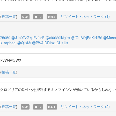
(
投稿一覧
)
リツイート・ネットワーク (1)
2
19
0.258
75050
@JJb9TvGkpEvfzsF
@ai0620ikigire
@fOeAtYjBqKtdlR6
@Masa
3_raphael
@QllxMi
@PWAIDRInzJCU1Us
fokVW4wGWX
(
投稿一覧
)
ミクログリアの活性化を抑制するミノマイシンが効いているかもしれない
(
投稿一覧
)
リツイート・ネットワーク (2)
2
12
0.471