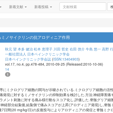
新着文献
新着投稿
るミノサイクリンの抗アロディニア作用
秋元 望
本多 健治
松本 恵理子
川田 哲史
右田 啓介
牛島 悠一
高野 
一般社団法人 日本ペインクリニック学会
日本ペインクリニック学会誌
(
ISSN:13404903
)
vol.17, no.4, pp.478-484, 2010-09-25 (Released:2010-10-06)
14
1
機序にミクログリア細胞の関与が示唆されている.ミクログリア細胞の活
痛発現に対するミノサイクリンの抑制効果を検討した.方法:神経障害痛
y フィラメント刺激に対する痛み様行動をスコア化し,評価した.脊髄グリ
骨神経部分結紮後,結紮側で痛みスコアが上昇(アロディニア発現)し,脊
とその後7日間(20 mg/kg/日)の反復投与によりアロディニアの発症と脊