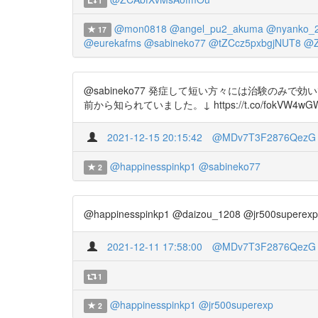
1
@mon0818
@angel_pu2_akuma
@nyanko_
17
@eurekafms
@sabineko77
@tZCcz5pxbgjNUT8
@Z
@sabineko77 発症して短い方々には治験の
前から知られていました。↓ https://t.co/fokVW4wG
2021-12-15 20:15:42
@MDv7T3F2876QezG
@happinesspinkp1
@sabineko77
2
@happinesspinkp1 @daizou_1208 @jr500
2021-12-11 17:58:00
@MDv7T3F2876QezG
1
@happinesspinkp1
@jr500superexp
2