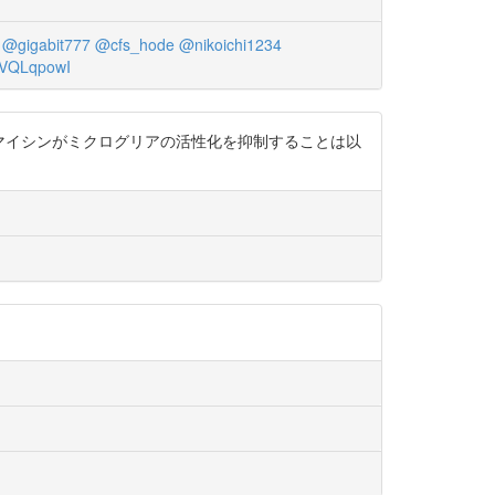
@gigabit777
@cfs_hode
@nikoichi1234
VQLqpowI
ミノマイシンがミクログリアの活性化を抑制することは以