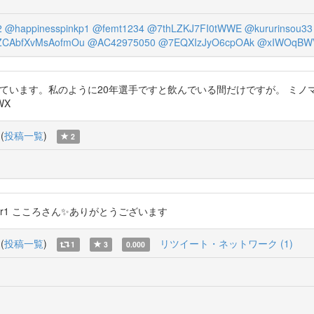
2
@happinesspinkp1
@femt1234
@7thLZKJ7FI0tWWE
@kururinsou33
CAbfXvMsAofmOu
@AC42975050
@7EQXIzJyO6cpOAk
@xIWOqBW
みで効いています。私のように20年選手ですと飲んでいる間だけですが。 
WX
(
投稿一覧
)
2
superexpr1 こころさん✨ありがとうございます
(
投稿一覧
)
リツイート・ネットワーク (1)
1
3
0.000