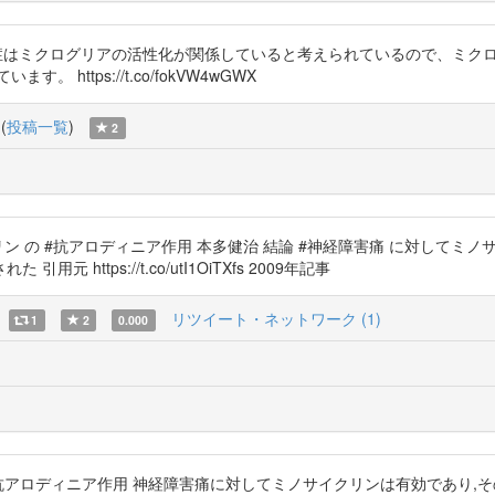
、脳の炎症はミクログリアの活性化が関係していると考えられているので、
https://t.co/fokVW4wGWX
(
投稿一覧
)
2
イクリン の #抗アロディニア作用 本多健治 結論 #神経障害痛 に対し
ttps://t.co/utI1OiTXfs 2009年記事
リツイート・ネットワーク (1)
1
2
0.000
 #抗アロディニア作用 神経障害痛に対してミノサイクリンは有効であり,