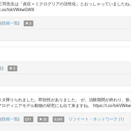
から失礼します。 三羽先生は「炎症＝ミクログリアの活性化」とおっしゃっていま
o/fokVW4wGWX
(
投稿一覧
)
3
覧
)
2
タ降りられました。即効性がありました。 が、治験期間が終わり、飲
動物の研究にも出て来ますね。 https://t.co/fokVW4wGWX http
(
投稿一覧
)
リツイート・ネットワーク (1)
1
22
0.243