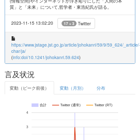
(情報空間)やインターネットが浮き彫りにした「人間の本
質」と「未来」について,哲学者・東浩紀氏が語る。
2023-11-15 13:02:20
Twitter
17 + 3
https://www.jstage.jst.go.jp/article/johokanri/59/9/59_624/_article/
char/ja/
(
info:doi/10.1241/johokanri.59.624
)
言及状況
変動（ピーク前後）
変動（月別）
分布
合計
Twitter (通常)
Twitter (RT)
4
3