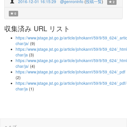
2016-12-01 16:15:29
@genroninfo
(
投稿一覧
)
2
0
収集済み URL リスト
https://www.jstage.jst.go.jp/article/johokanri/59/9/59_624/_artic
char/ja/
(9)
https://www.jstage.jst.go.jp/article/johokanri/59/9/59_624/_html
char/ja
(3)
https://www.jstage.jst.go.jp/article/johokanri/59/9/59_624/_html
char/ja/
(4)
https://www.jstage.jst.go.jp/article/johokanri/59/9/59_624/_pdf
(2)
https://www.jstage.jst.go.jp/article/johokanri/59/9/59_624/_pdf/
char/ja
(1)
ヘルプ