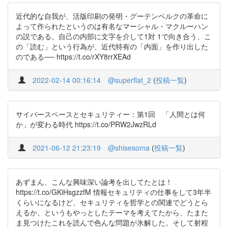
近代的な自我が、活版印刷の発明・グーテンベルクの革命に
よって作られたというのは有名なマーシャル・マクルーハン
の説である。自己の内部に文字を介して1対 1で向き合う、こ
の「読む」という行為が、近代特有の「内面」を作り出した
のである── https://t.co/rXY8rrXEAd
2022-02-14 00:16:14
@superflat_2
(
投稿一覧
)
サイバースペースとセキュリティー：第1回 「人間とは何
か」が変わる時代 https://t.co/PRW2JwzRLd
2021-06-12 21:23:19
@shisesoma
(
投稿一覧
)
あずまん、こんな興味深い論考を出してたとは！
https://t.co/GKiHsgzzfM 情報セキュリティの仕事をして3年半
くらいになるけど、セキュリティを哲学との関連でどうとら
えるか、というもやっとしたテーマを考えてたから、たまた
ま見つけたこれを読んで色んな問題が氷解した。そして射程