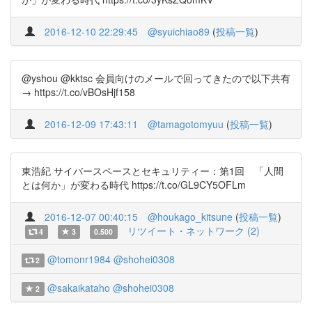
2016-12-10 22:29:45
@syuichiao89
(
投稿一覧
)
@yshou @kktsc 会員向けのメールで回ってきたので以下共有
→ https://t.co/vBOsHjf158
2016-12-09 17:43:11
@tamagotomyuu
(
投稿一覧
)
東浩紀 サイバースペースとセキュリティー：第1回 「人間
とは何か」が変わる時代 https://t.co/GL9CY5OFLm
2016-12-07 00:40:15
@houkago_kitsune
(
投稿一覧
)
リツイート・ネットワーク (2)
4
3
0.500
@tomonr1984
@shohei0308
2
@sakaikataho
@shohei0308
2