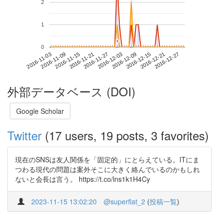
2
1
*
*
0
2016-12-21
2016-11-03
2016-11-21
2016-12-09
2016-12-27
2016-11-09
2016-11-27
2016-12-15
2016-11-15
2016-12-03
外部データベース (DOI)
Google Scholar
Twitter
(17 users, 19 posts, 3 favorites)
現在のSNSは友人関係を「固定的」にとらえている。ITにま
つわる現代の問題は案外そこに大きく絡んでいるのかもしれ
ないと会長は言う。 https://t.co/lns1k1H4Cy
2023-11-15 13:02:20
@superflat_2
(
投稿一覧
)