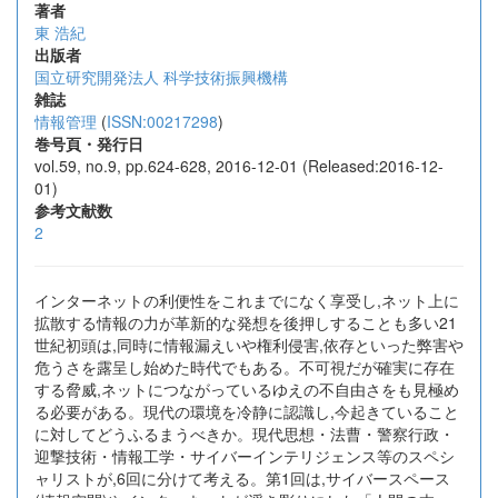
著者
東 浩紀
出版者
国立研究開発法人 科学技術振興機構
雑誌
情報管理
(
ISSN:00217298
)
巻号頁・発行日
vol.59, no.9, pp.624-628, 2016-12-01 (Released:2016-12-
01)
参考文献数
2
インターネットの利便性をこれまでになく享受し,ネット上に
拡散する情報の力が革新的な発想を後押しすることも多い21
世紀初頭は,同時に情報漏えいや権利侵害,依存といった弊害や
危うさを露呈し始めた時代でもある。不可視だが確実に存在
する脅威,ネットにつながっているゆえの不自由さをも見極め
る必要がある。現代の環境を冷静に認識し,今起きていること
に対してどうふるまうべきか。現代思想・法曹・警察行政・
迎撃技術・情報工学・サイバーインテリジェンス等のスペシ
ャリストが,6回に分けて考える。第1回は,サイバースペース