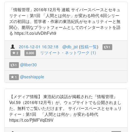
「情報管理」2016年12月号 連載 サイバースペースとセキュ
リティー：第1回 「人間とは何か」が変わる時代 6回シリー
ズの初回は、哲学者・作家の東浩紀氏がセキュリティーと無
関心、脆弱なプラットフォームとしてのインターネットを語
る https://t.co/ufvDihFvh9
2016-12-01 16:32:18
@db_jst
(
投稿一覧
)
1
リツイート・ネットワーク (1)
2
0.000
@liber30
1
@seshiapple
1
【メディア情報】 東浩紀の談話が掲載された『情報管理』
Vol.59（2016年12月号）が、ウェブサイトでも公開されまし
た。無料でご覧いただけます。 サイバースペースとセキュリ
ティー：第1回 「人間とは何か」が変わる時代
https://t.co/PjMFVqEt9V