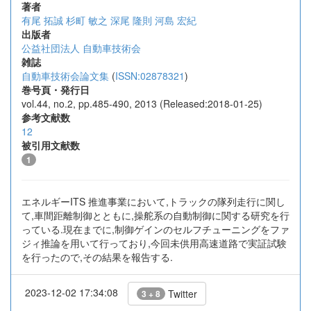
著者
有尾 拓誠
杉町 敏之
深尾 隆則
河島 宏紀
出版者
公益社団法人 自動車技術会
雑誌
自動車技術会論文集
(
ISSN:02878321
)
巻号頁・発行日
vol.44, no.2, pp.485-490, 2013 (Released:2018-01-25)
参考文献数
12
被引用文献数
1
エネルギーITS 推進事業において,トラックの隊列走行に関し
て,車間距離制御とともに,操舵系の自動制御に関する研究を行
っている.現在までに,制御ゲインのセルフチューニングをファ
ジィ推論を用いて行っており,今回未供用高速道路で実証試験
を行ったので,その結果を報告する.
2023-12-02 17:34:08
Twitter
3 + 8