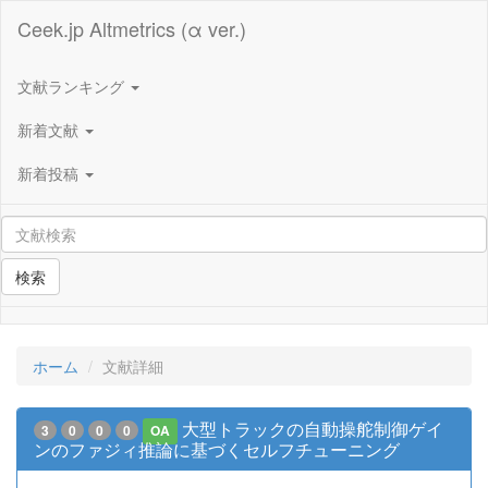
Ceek.jp Altmetrics (α ver.)
文献ランキング
新着文献
新着投稿
検索
ホーム
文献詳細
大型トラックの自動操舵制御ゲイ
3
0
0
0
OA
ンのファジィ推論に基づくセルフチューニング