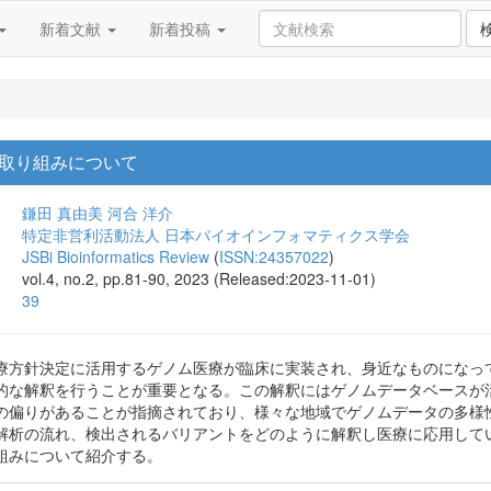
新着文献
新着投稿
取り組みについて
鎌田 真由美
河合 洋介
特定非営利活動法人 日本バイオインフォマティクス学会
JSBi Bioinformatics Review
(
ISSN:24357022
)
vol.4, no.2, pp.81-90, 2023 (Released:2023-11-01)
39
療方針決定に活用するゲノム医療が臨床に実装され、身近なものになっ
的な解釈を行うことが重要となる。この解釈にはゲノムデータベースが
の偏りがあることが指摘されており、様々な地域でゲノムデータの多様
解析の流れ、検出されるバリアントをどのように解釈し医療に応用して
組みについて紹介する。