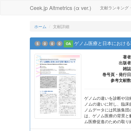
Ceek.jp Altmetrics (α ver.)
文献ランキング
ホーム
文献詳細
ゲノム医療と日本における
5
0
0
0
OA
著者
出版者
雑誌
巻号頁・発行日
参考文献数
ゲノムの違いを診断や治
ノムの違いに対し、臨床
ノムデータには民族集団
は、ゲノム医療の背景と
ム医療促進のための取り