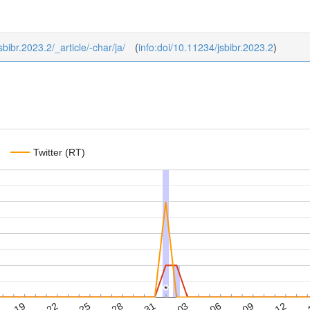
jsbibr.2023.2/_article/-char/ja/
(
info:doi/10.11234/jsbibr.2023.2
)
Twitter (RT)
*
*