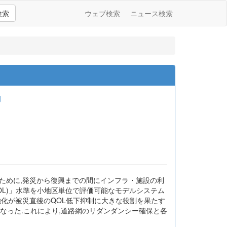
検索
ウェブ検索
ニュース検索
嗣
ために,発災から復興までの間にインフラ・施設の利
: QOL)」水準を小地区単位で評価可能なモデルシステム
強化が被災直後のQOL低下抑制に大きな役割を果たす
なった.これにより,道路網のリダンダンシー確保と各