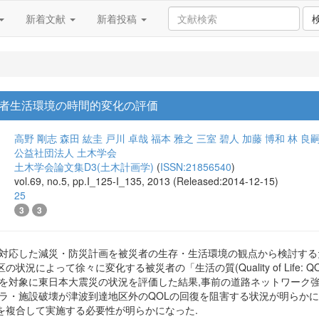
新着文献
新着投稿
者生活環境の時間的変化の評価
高野 剛志
森田 紘圭
戸川 卓哉
福本 雅之
三室 碧人
加藤 博和
林 良
公益社団法人 土木学会
土木学会論文集D3(土木計画学)
(
ISSN:21856540
)
vol.69, no.5, pp.I_125-I_135, 2013 (Released:2014-12-15)
25
3
3
に対応した減災・防災計画を被災者の生存・生活環境の観点から検討する
状況によって徐々に変化する被災者の「生活の質(Quality of Life
県を対象に東日本大震災の状況を評価した結果,事前の道路ネットワーク
フラ・施設破壊が津波到達地区外のQOLの回復を阻害する状況が明らかに
を複合して実施する必要性が明らかになった.