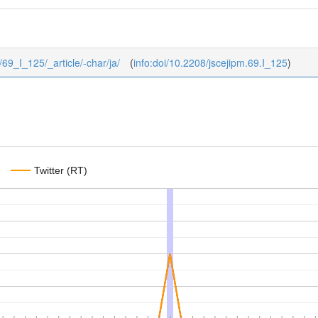
5/69_I_125/_article/-char/ja/
(
info:doi/10.2208/jscejipm.69.I_125
)
Twitter (RT)