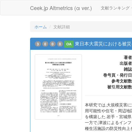
Ceek.jp Altmetrics (α ver.)
文献ランキング
ホーム
文献詳細
東日本大震災における被災
3
0
0
0
OA
著者
出版者
雑誌
巻号頁・発行日
参考文献数
被引用文献数
本研究では,大規模災害
用可能性や住宅・周辺地区の
を構築した.岩手・宮城
一方で,津波によるイン
種生活施設の防災性向上