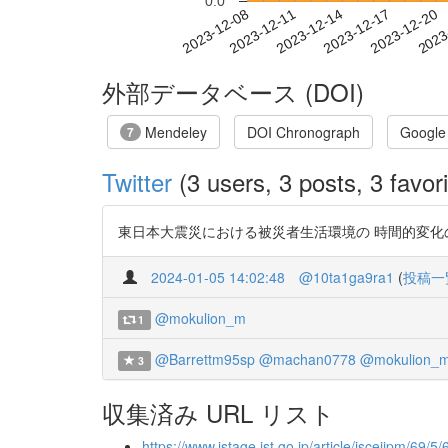
0.0
2023-12-14
2023-12-17
2023-12-20
2023
2023-12-08
2023-12-11
外部データベース (DOI)
Mendeley
DOI Chronograph
Google
7
Twitter
(3 users, 3 posts, 3 favori
東日本大震災における被災者生活環境の 時間的変化の評価 https
2024-01-05 14:02:48
@10ta1ga9ra1
(
投稿一
@mokulion_m
1
@Barrettm95sp
@machan0778
@mokulion_
3
収集済み URL リスト
https://www.jstage.jst.go.jp/article/jscejipm/69/