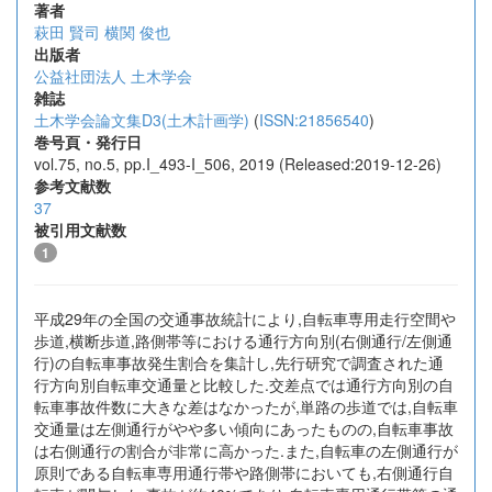
著者
萩田 賢司
横関 俊也
出版者
公益社団法人 土木学会
雑誌
土木学会論文集D3(土木計画学)
(
ISSN:21856540
)
巻号頁・発行日
vol.75, no.5, pp.I_493-I_506, 2019 (Released:2019-12-26)
参考文献数
37
被引用文献数
1
平成29年の全国の交通事故統計により,自転車専用走行空間や
歩道,横断歩道,路側帯等における通行方向別(右側通行/左側通
行)の自転車事故発生割合を集計し,先行研究で調査された通
行方向別自転車交通量と比較した.交差点では通行方向別の自
転車事故件数に大きな差はなかったが,単路の歩道では,自転車
交通量は左側通行がやや多い傾向にあったものの,自転車事故
は右側通行の割合が非常に高かった.また,自転車の左側通行が
原則である自転車専用通行帯や路側帯においても,右側通行自