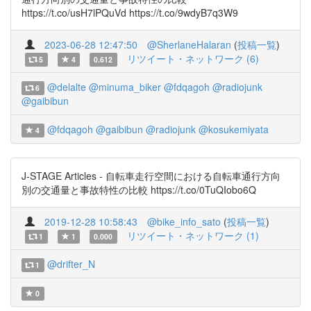
https://t.co/usH7lPQuVd https://t.co/9wdyB7q3W9
2023-06-28 12:47:50
@SherlaneHalaran
(
投稿一覧
)
リツイート・ネットワーク (6)
5
4
0.612
@delalte
@minuma_biker
@fdqagoh
@radiojunk
6
@gaibibun
@fdqagoh
@gaibibun
@radiojunk
@kosukemiyata
4
J-STAGE Articles - 自転車走行空間における自転車通行方向
別の交通量と事故特性の比較 https://t.co/0TuQIobo6Q
2019-12-28 10:58:43
@bike_info_sato
(
投稿一覧
)
リツイート・ネットワーク (1)
1
1
0.000
@drifter_N
1
0