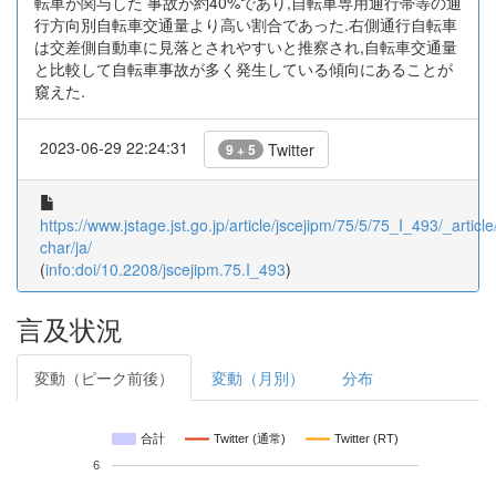
転車が関与した 事故が約40%であり,自転車専用通行帯等の通
行方向別自転車交通量より高い割合であった.右側通行自転車
は交差側自動車に見落とされやすいと推察され,自転車交通量
と比較して自転車事故が多く発生している傾向にあることが
窺えた.
2023-06-29 22:24:31
Twitter
9 + 5
https://www.jstage.jst.go.jp/article/jscejipm/75/5/75_I_493/_article
char/ja/
(
info:doi/10.2208/jscejipm.75.I_493
)
言及状況
変動（ピーク前後）
変動（月別）
分布
合計
Twitter (通常)
Twitter (RT)
6