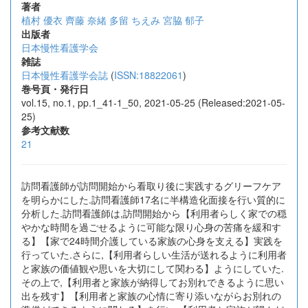
著者
植村 優衣
齊藤 奈緒
多留 ちえみ
宮脇 郁子
出版者
日本慢性看護学会
雑誌
日本慢性看護学会誌
(
ISSN:18822061
)
巻号頁・発行日
vol.15, no.1, pp.1_41-1_50, 2021-05-25 (Released:2021-05-
25)
参考文献数
21
訪問看護師が訪問開始から看取り後に実践するグリーフケア
を明らかにした.訪問看護師17名に半構造化面接を行い質的に
分析した.訪問看護師は,訪問開始から【利用者らしく家での穏
やかな時間を過ごせるように可能な限り心身の苦痛を緩和す
る】【家で24時間介護している家族の心身を支える】実践を
行っていた.さらに,【利用者らしい生活が送れるように利用者
と家族の価値観や思いを大切にして関わる】ようにしていた.
その上で,【利用者と家族が納得してお別れできるように思い
出を残す】【利用者と家族の心情に寄り添いながらお別れの