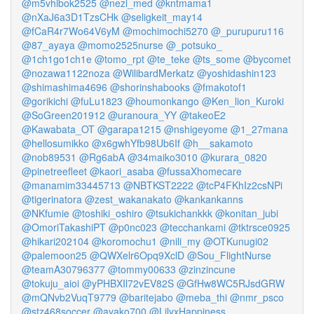
@m5vhibok2525
@nezi_med
@kntmama1
@nXaJ6a3D1TzsCHk
@seligkeit_may14
@fCaR4r7Wo64V6yM
@mochimochi5270
@_purupuru116
@87_ayaya
@momo2525nurse
@_potsuko_
@1ch1go1ch1e
@tomo_rpt
@te_teke
@ts_some
@bycomet
@nozawa1122noza
@WilibardMerkatz
@yoshidashin123
@shimashima4696
@shorinshabooks
@fmakotof1
@gorikichi
@fuLu1823
@houmonkango
@Ken_lion_Kuroki
@SoGreen201912
@uranoura_YY
@takeoE2
@Kawabata_OT
@garapa1215
@nshigeyome
@1_27mana
@hellosumikko
@x6gwhYfb98Ub6If
@h__sakamoto
@nob89531
@Rg6abA
@34maiko3010
@kurara_0820
@pinetreefleet
@kaori_asaba
@fussaXhomecare
@manamim33445713
@NBTKST2222
@tcP4FKhIz2csNPi
@tigerinatora
@zest_wakanakato
@kankankanns
@NKfumie
@toshiki_oshiro
@tsukichankkk
@konitan_jubi
@OmoriTakashiPT
@p0nc023
@tecchankami
@tktrsce0925
@hikari202104
@koromochu1
@nili_my
@OTKunugi02
@palemoon25
@QWXelr6Opq9XclD
@Sou_FlightNurse
@teamA30796377
@tommy00633
@zinzincune
@tokuju_aioi
@yPHBXIl72vEV82S
@GfHw8WC5RJsdGRW
@mQNvb2VuqT9779
@baritejabo
@meba_thi
@nmr_psco
@stz468soccer
@ayako700
@LilyxHappiness