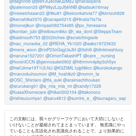
@dagnn08
@j8BYJQ4cowQ2MjQ
@nanaopens
@palemoon25
@P98yzLzpJfj4hNB
@satsuki16may
@meeeichaaan22
@9ku81
@keiconkahvia77
@kimizoh828
@keroshika3370
@canape0215
@Hinata7ta7ta
@imonejikun
@miyashi92754485
@po_himesama
@konitan_jubi
@hellosumikko
@i_wa_dont
@SteppsTeam
@badmouth753
@2020chee
@scratchingsole
@nao_muraoka_02
@REHA_Yk1020
@aako19723632
@mens_wocn
@roiP23oGqgUsJbf
@3shi9
@dinkineshlucy
@naruna1527201
@OmoriTakashiPT
@care__nursing
@fxxxinICCN
@gennosuke0902
@h8mmm4pkp3ch5yo
@hwCdmw19T1ULfdJ
@K3ZIiML1pjpN6cc
@kurokokango
@manzokuhoumon
@M_hoshikz0
@nomm_ta
@OSC_Shintaro
@tfa_suki
@araimachihoukan
@arurukang01
@a_mia_mia_mi
@candy17228
@fussaXhomecare
@hikari202104
@itakonoco
@rishisuzumiya1
@saru4812
@sumire_e_
@tsunagaru_sap
この文献には、我々がグリーフケアにおいて大切にしないと
いけないことが凝縮されてまとまっています。 無意識にやっ
ていることも言語化され意識化されることで、より効果的に