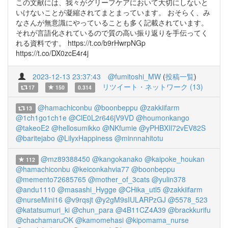
この文献には、我々がグリーフケアにおいて大切にしないと
いけないことが凝縮されてまとまっています。 おそらく、み
なさんが無意識にやっていることも多く記載されています。
それが言語化されているので質の高い振り返りを手伝ってく
れる資料です。 https://t.co/b9rHwrpNGp
https://t.co/DX0zcE4r4j
2023-12-13 23:37:43
@fumitoshi_MW
(
投稿一覧
)
リツイート・ネットワーク (13)
17
150
0.314
@hamachiconbu
@boonbeppu
@zakkiifarm
13
@1ch1go1ch1e
@ClE0L2r646jV9VD
@houmonkango
@takeoE2
@hellosumikko
@NKfumie
@yPHBXIl72vEV82S
@baritejabo
@LilyxHappiness
@minnnahitotu
@mz89388450
@kangokanako
@kaipoke_houkan
112
@hamachiconbu
@keiconkahvia77
@boonbeppu
@memento72685765
@mother_of_3cats
@yulin378
@andu1110
@masashi_Hygge
@CHika_utl5
@zakkiifarm
@nurseMini16
@v9rqsjt
@y2gM9sIULARPzGJ
@5578_523
@katatsumuri_ki
@chun_para
@4B11CZ4A39
@brackkurifu
@chachamaruOK
@kamomehasi
@kipomama_nurse