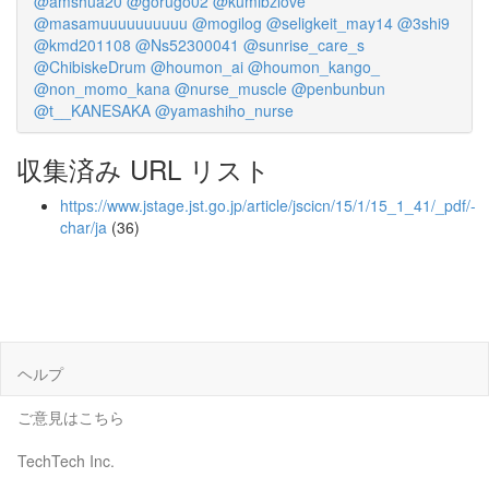
@amshua20
@gorugo02
@kumibzlove
@masamuuuuuuuuuu
@mogilog
@seligkeit_may14
@3shi9
@kmd201108
@Ns52300041
@sunrise_care_s
@ChibiskeDrum
@houmon_ai
@houmon_kango_
@non_momo_kana
@nurse_muscle
@penbunbun
@t__KANESAKA
@yamashiho_nurse
収集済み URL リスト
https://www.jstage.jst.go.jp/article/jscicn/15/1/15_1_41/_pdf/-
char/ja
(36)
ヘルプ
ご意見はこちら
TechTech Inc.