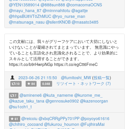
@YEN13589014
@888sun888
@comacomaOCNS
@mayu_hana_87
@minnnahitotu
@agattje
@hhpsBU8VT0ZhMUC
@ryo_nurse_man
@matsunaga_nasu
@silentKNOB
@masato3485
この文献には、我々がグリーフケアにおいて大切にしないと
いけないことが凝縮されてまとまっています。 無意識にやっ
ていることも言語化され意識化されることで、より効果的に
スキルとして活用することができます。
https://t.co/b9rHwrpNGp https://t.co/egCtt6FmeC
2023-06-26 21:15:50
@fumitoshi_MW
(
投稿一覧
)
リツイート・ネットワーク (7)
10
84
0.048
@aminene6
@kuta_nameme
@kurome_me_
7
@kazue_taku_tana
@gennosuke0902
@kazenoorgan
@su1cch1_t
@reicoiu
@xbqCRRgPPy701PP
@poyoyo61616
61
@chihiro_cocoand
@fukurou_houmon
@FujihiraMai