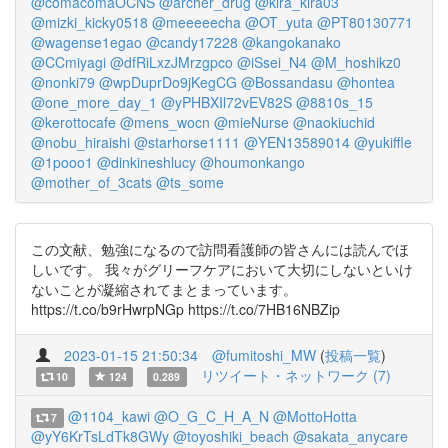
@comacomaOCNS
@archer_drug
@kira_kira03
@mizki_kicky0518
@meeeeecha
@OT_yuta
@PT80130771
@wagense1egao
@candy17228
@kangokanako
@CCmiyagi
@dfRiLxzJMrzgpco
@iSsei_N4
@M_hoshikz0
@nonki79
@wpDuprDo9jKegCG
@Bossandasu
@hontea
@one_more_day_1
@yPHBXIl72vEV82S
@8810s_15
@kerottocafe
@mens_wocn
@mieNurse
@naokiuchid
@nobu_hiraishi
@starhorse1111
@YEN13589014
@yukiffle
@1pooo1
@dinkineshlucy
@houmonkango
@mother_of_3cats
@ts_some
この文献、勉強になるので訪問看護師の皆さんには読んでほ
しいです。 我々がグリーフケアにおいて大切にしないといけ
ないことが凝縮されてまとまっています。
https://t.co/b9rHwrpNGp https://t.co/7HB16NBZip
2023-01-15 21:50:34
@fumitoshi_MW
(
投稿一覧
)
リツイート・ネットワーク (7)
10
124
0.289
@1104_kawi
@O_G_C_H_A_N
@MottoHotta
7
@yY6KrTsLdTk8GWy
@toyoshiki_beach
@sakata_anycare