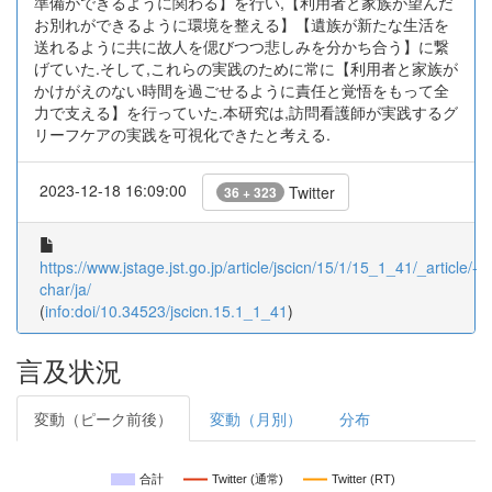
準備ができるように関わる】を行い,【利用者と家族が望んだ
お別れができるように環境を整える】【遺族が新たな生活を
送れるように共に故人を偲びつつ悲しみを分かち合う】に繋
げていた.そして,これらの実践のために常に【利用者と家族が
かけがえのない時間を過ごせるように責任と覚悟をもって全
力で支える】を行っていた.本研究は,訪問看護師が実践するグ
リーフケアの実践を可視化できたと考える.
2023-12-18 16:09:00
Twitter
36 + 323
https://www.jstage.jst.go.jp/article/jscicn/15/1/15_1_41/_article/-
char/ja/
(
info:doi/10.34523/jscicn.15.1_1_41
)
言及状況
変動（ピーク前後）
変動（月別）
分布
合計
Twitter (通常)
Twitter (RT)