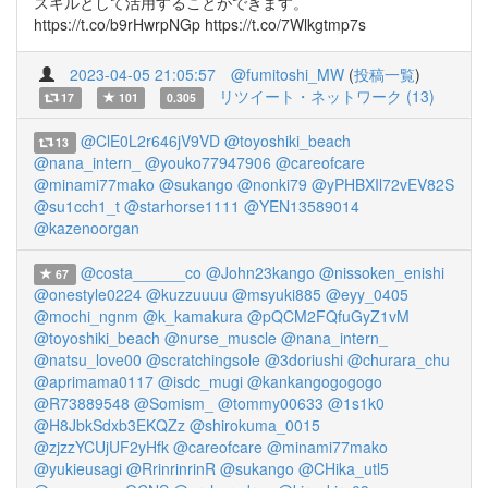
スキルとして活用することができます。
https://t.co/b9rHwrpNGp https://t.co/7Wlkgtmp7s
2023-04-05 21:05:57
@fumitoshi_MW
(
投稿一覧
)
リツイート・ネットワーク (13)
17
101
0.305
@ClE0L2r646jV9VD
@toyoshiki_beach
13
@nana_intern_
@youko77947906
@careofcare
@minami77mako
@sukango
@nonki79
@yPHBXIl72vEV82S
@su1cch1_t
@starhorse1111
@YEN13589014
@kazenoorgan
@costa______co
@John23kango
@nissoken_enishi
67
@onestyle0224
@kuzzuuuu
@msyuki885
@eyy_0405
@mochi_ngnm
@k_kamakura
@pQCM2FQfuGyZ1vM
@toyoshiki_beach
@nurse_muscle
@nana_intern_
@natsu_love00
@scratchingsole
@3doriushi
@churara_chu
@aprimama0117
@isdc_mugi
@kankangogogogo
@R73889548
@Somism_
@tommy00633
@1s1k0
@H8JbkSdxb3EKQZz
@shirokuma_0015
@zjzzYCUjUF2yHfk
@careofcare
@minami77mako
@yukieusagi
@RrinrinrinR
@sukango
@CHika_utl5