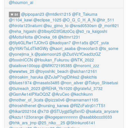
@houmon_ai
@pipopan23
@mtdknt1215
@Fit_Takuma
84
@1104_kawi
@eclipse_1025
@O_G_C_H_A_N
@hir_511
@hirota123natumi
@su_gimo_to
@snsd0530sm
@_mori921
@reha_higashi
@3Ibsy0D3fG8z0Cq
@s0_ra_kaigoshi
@MottoHotta
@Oneka_08
@kttmr1231
@5ly6GLRw1TJOhrG
@kadoyan7
@m1a5s
@OT_yuta
@yY6KrTsLdTk8GWy
@kaori_asaba
@necofan3
@ts_some
@yonejima_k
@palemoon25
@Ziu0VzYCead3zGZ
@fxxxinICCN
@Houkan_Fukurou
@NTK_2022
@aiailove100opp
@MIKI72195385
@moromi_zzz
@wwwtws_25
@toyoshiki_beach
@aichan12161
@hiroakim_haruka
@ZvJaP7xglDihks2
@akichis
@blues1974
@masato3485
@non_aliver
@Tokyo_Shisetusi
@0utreach_2023
@REHA_Yk1020
@grateful_3732
@GsmAe14IPXaOQ3Z
@AruCeo
@kechikunn
@mother_of_3cats
@pizza0v6
@mamaman1105
@hiroshithenet
@nursing_kanwa
@RlZcFatnj017TS1
@hikari202104
@x7i3
@STUygjdSgflxnID
@sakata_anycare
@kazu1123orange
@kogepannnnnnn
@aaabbbccc0033
@trhk_ars_jmp
@25_niko__25
@Shinkuro6141