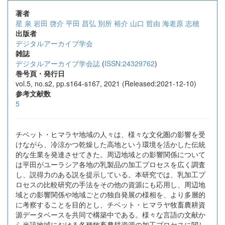
著者
星 泉
岩田 啓介
平田 昌弘
別所 裕介
山口 哲由
海老原 志穂
出版者
デジタルアーカイブ学会
雑誌
デジタルアーカイブ学会誌
(
ISSN:24329762
)
巻号頁・発行日
vol.5, no.s2, pp.s164-s167, 2021 (Released:2021-12-10)
参考文献数
5
チベット・ヒマラヤ地域の人々は、様々な文化圏の影響を受
けながら、冷涼かつ乾燥した高地という環境を活かした伝統
的な生業を発達させてきた。周辺地域との影響関係について
は平田がユーラシア各地の乳製品の加工プロセスを広く調査
し、説得力のある説を提示している。本研究では、乳加工プ
ロセスの比較研究の手法をその他の資源にも応用し、周辺地
域との影響関係や地域ごとの独自発展の様相を、より多層的
に考察することを目的とし、チベット・ヒマラヤ牧畜農耕資
源データベースを共同で構築中である。様々な言語の文献か
ら当該地域における各種牧畜農耕資源の加工プロセスに関し