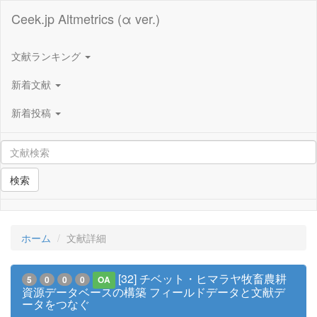
Ceek.jp Altmetrics (α ver.)
文献ランキング
新着文献
新着投稿
検索
ホーム
文献詳細
[32] チベット・ヒマラヤ牧畜農耕
5
0
0
0
OA
資源データベースの構築 フィールドデータと文献デ
ータをつなぐ