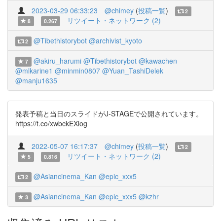
2023-03-29 06:33:23
@chimey
(
投稿一覧
)
2
リツイート・ネットワーク (2)
8
0.267
@Tibethistorybot
@archivist_kyoto
2
@akiru_harumi
@Tibethistorybot
@kawachen
7
@mlkarine1
@minmin0807
@Yuan_TashiDelek
@manju1635
発表予稿と当日のスライドがJ-STAGEで公開されています。
https://t.co/xwbckEXlog
2022-05-07 16:17:37
@chimey
(
投稿一覧
)
2
リツイート・ネットワーク (2)
5
0.816
@Asiancinema_Kan
@epic_xxx5
2
@Asiancinema_Kan
@epic_xxx5
@kzhr
3