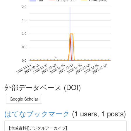
2.0
1.5
1.0
0.5
*
*
0.0
2022-12-02
2022-10-15
2022-11-02
2022-11-20
2022-12-08
2022-10-21
2022-11-08
2022-11-26
2022-10-27
2022-11-14
外部データベース (DOI)
Google Scholar
はてなブックマーク
(1 users, 1 posts)
[地域資料][デジタルアーカイブ]