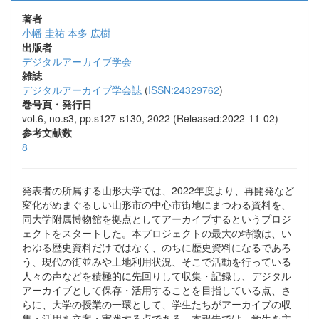
著者
小幡 圭祐
本多 広樹
出版者
デジタルアーカイブ学会
雑誌
デジタルアーカイブ学会誌
(
ISSN:24329762
)
巻号頁・発行日
vol.6, no.s3, pp.s127-s130, 2022 (Released:2022-11-02)
参考文献数
8
発表者の所属する山形大学では、2022年度より、再開発など
変化がめまぐるしい山形市の中心市街地にまつわる資料を、
同大学附属博物館を拠点としてアーカイブするというプロジ
ェクトをスタートした。本プロジェクトの最大の特徴は、い
わゆる歴史資料だけではなく、のちに歴史資料になるであろ
う、現代の街並みや土地利用状況、そこで活動を行っている
人々の声などを積極的に先回りして収集・記録し、デジタル
アーカイブとして保存・活用することを目指している点、さ
らに、大学の授業の一環として、学生たちがアーカイブの収
集・活用を立案・実践する点である。本報告では、学生を主