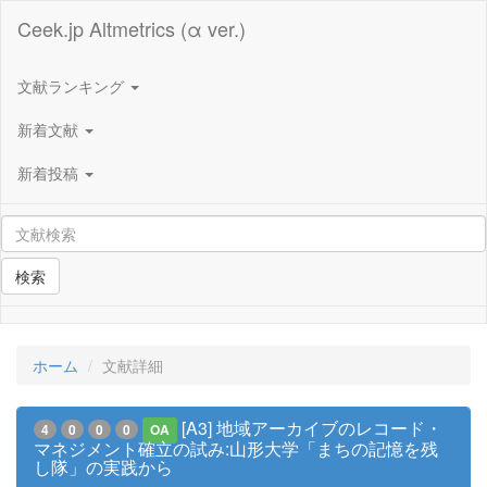
Ceek.jp Altmetrics (α ver.)
文献ランキング
新着文献
新着投稿
検索
ホーム
文献詳細
[A3] 地域アーカイブのレコード・
4
0
0
0
OA
マネジメント確立の試み:山形大学「まちの記憶を残
し隊」の実践から