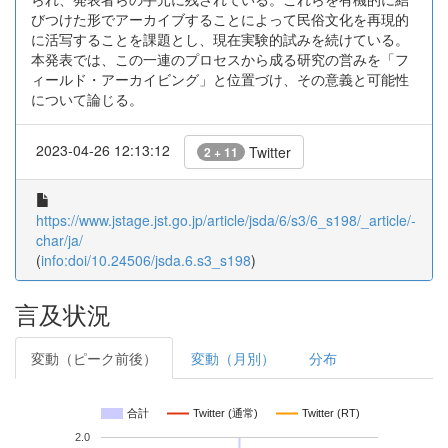
びつけた形でアーカイブすることによって民俗文化を再現的
に活写することを課題とし、現在実験的試みを続けている。
本発表では、この一連のプロセスから成る研究の営みを「フ
ィールド・アーカイビング」と位置づけ、その意義と可能性
について論じる。
2023-04-26 12:13:12
Twitter
2 + 11
https://www.jstage.jst.go.jp/article/jsda/6/s3/6_s198/_article/-
char/ja/
(
info:doi/10.24506/jsda.6.s3_s198
)
言及状況
変動（ピーク前後）
変動（月別）
分布
合計
Twitter (通常)
Twitter (RT)
2.0