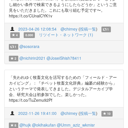
し細かい条件で検索できるようにしたらどうか」というご意
見をいただきました。これにも取り組む予定です〜。
https://t.co/CUnalCYK1v
2023-04-26 12:08:54
@chimey
(
投稿一覧
)
1
リツイート・ネットワーク (1)
4
0.000
@sosorara
1
@nichirin2021
@JoseiShish78411
2
「失われゆく牧畜文化を活写するための「フィールド・アー
カイビング」：『チベット牧畜文化辞典』編纂の経験から」
というテーマで発表してきました。デジタルアーカイブ学
会、研究大会は初参加でした。楽しかった。
https://t.co/TuZemu92Pf
2022-11-26 19:41:00
@chimey
(
投稿一覧
)
10
@hujk
@okihakufan
@Umm_aziz_wkmisr
8