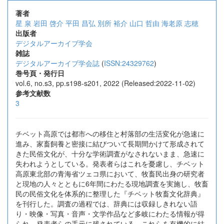
著者
星 泉
岩田 啓介
平田 昌弘
別所 裕介
山口 哲由
海老原 志穂
出版者
デジタルアーカイブ学会
雑誌
デジタルアーカイブ学会誌
(
ISSN:24329762
)
巻号頁・発行日
vol.6, no.s3, pp.s198-s201, 2022 (Released:2022-11-02)
参考文献数
3
チベット高原では都市への移住と村落部の生活変化が急速に
進み、家畜飼養と密接に結びついて長期間かけて形成されて
きた民俗文化が、十分な学術調査がなされないまま、急速に
失われようとしている。発表者らはこれを憂慮し、チベット
高原東北部の青海省ツェコ県において、牧畜民出身の研究者
と現地の人々とともに6年間にわたる現地調査を実施し、牧畜
民の民俗文化を体系的に整理した『チベット牧畜文化辞典』
を刊行した。調査の過程では、辞典には収録しきれない語
り・映像・写真・音声・文学作品など多岐にわたる情報が得
られ、発表者らの手元に残されている。これらを有機的に結