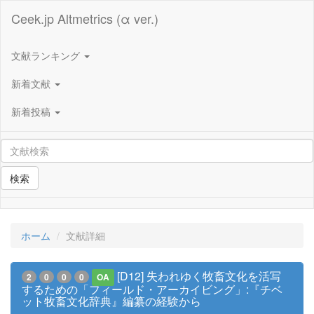
Ceek.jp Altmetrics (α ver.)
文献ランキング
新着文献
新着投稿
検索
ホーム
文献詳細
[D12] 失われゆく牧畜文化を活写
2
0
0
0
OA
するための「フィールド・アーカイビング」:『チベ
ット牧畜文化辞典』編纂の経験から