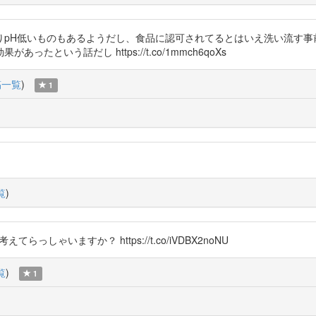
りpH低いものもあるようだし、食品に認可されてるとはいえ洗い流す事
効果があったという話だし https://t.co/1mmch6qoXs
稿一覧
)
1
覧
)
てらっしゃいますか？ https://t.co/iVDBX2noNU
覧
)
1