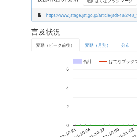
はてなブックマーク
2
https://www.jstage.jst.go.jp/article/jsdt/48/2/48_
言及状況
変動（ピーク前後）
変動（月別）
分布
合計
はてなブック
6
4
2
0
2021-10-27
2021-10-30
2021-11-02
2021
2021-10-21
2021-10-24