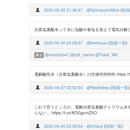
2020-05-05 21:36:47
@SchnauzerAlice
(
投稿
次亜塩素酸水って水に塩酸や食塩を加えて電気分解しただけの
2020-04-30 20:08:57
@swimuuu
(
投稿一覧
)
@mochico47
@rjaf_mama
@Tokai_XM
3
電解酸性水（次亜塩素酸水）の生物学的特性 https://t.co
2020-04-27 22:02:53
@Nashdesu
(
投稿一覧
)
これで言うところの、電解次亜塩素酸ナトリウム水を
らない… https://t.co/KOGgrcnZ5O
2020-04-26 22:58:54
@ohtsuji
(
投稿一覧
)