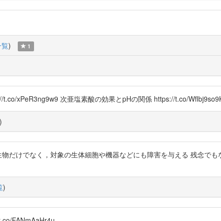
一覧
)
1
o/xPeR3ng9w9 次亜塩素酸の効果とpHの関係 https://t.co/Wflbj9so9
)
は微生物だけでなく，対象の生体細胞や機器などにも障害を与える 残念で
覧
)
o/FANmAaHr4u