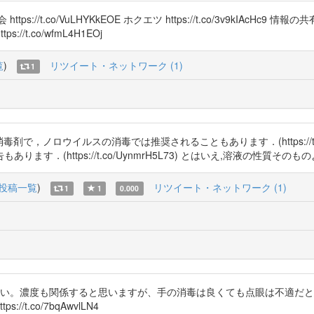
//t.co/VuLHYKkEOE ホクエツ https://t.co/3v9kIAcH
ttps://t.co/wfmL4H1EOj
覧
)
リツイート・ネットワーク (1)
1
毒剤で，ノロウイルスの消毒では推奨されることもあります．(https://t.c
．(https://t.co/UynmrH5L73) とはいえ,溶液の性質そのも
投稿一覧
)
リツイート・ネットワーク (1)
1
1
0.000
さい。濃度も関係すると思いますが、手の消毒は良くても点眼は不適だと思います。 ht
ttps://t.co/7bqAwvlLN4