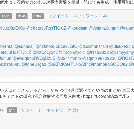
，殺菌効力のある次亜塩素酸を簡単・誰にでも生成・使用可能にした。 https
リツイート・ネットワーク (14)
11
45
0.367
f33zXiuEvS5
@ehets33RqsTK76Z
@koudaiin
@Julian2Junjun
@takan
ohentai
@sunasaji
@1Bmoa8pEc9v5GtC
@tsuichan1106
@Bisuke23
ets33RqsTK76Z
@hzCqLyq4CfYPscp
@yoici
@t1192832
@ysmyysmy
Junjun
@ewuq8nbRVQqDz3S
@0241mmm
@sqmix96709226
@ROaFA
ichiro0083
@toneunga3
@6XP2KoteF3NoAtP
@momoiroGOGO82
@
い人はたくさんいるだろうから 今年4月頃調べてたやつのまとめ 東工大
 マルチミストの研究 (混合微酸性次亜塩素酸水) https://t.co/qhhAx9YVF5
覧
)
リツイート・ネットワーク (5)
1