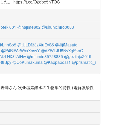
://t.co/O2qbe5NTOC
oteki001
@hajime602
@shunichiro0083
@LnnSo5
@tULDf33zXiuEvS5
@JijiMasato
@P4BlPArWhxXnsyY
@dZWLJU5NyXgPkbO
DTNiQ1AtHw
@minmin85728835
@gozilajp2019
R8Bpy
@CoKumakuma
@Kappaboss1
@prismatic_i
岩澤さん 次亜塩素酸水の生物学的特性 (電解強酸性