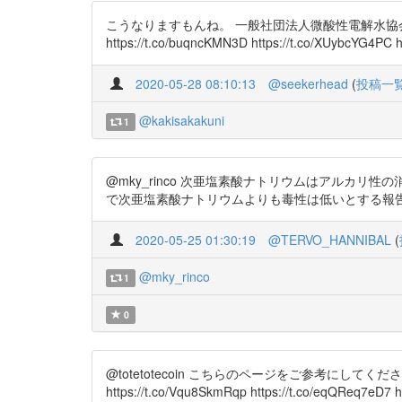
こうなりますもんね。 一般社団法人微酸性電解水協会 https:
https://t.co/buqncKMN3D https://t.co/XUybcYG4PC h
2020-05-28 08:10:13
@seekerhead
(
投稿一
@kakisakakuni
1
@mky_rinco 次亜塩素酸ナトリウムはアルカリ性の消
で次亜塩素酸ナトリウムよりも毒性は低いとする報告もあります
2020-05-25 01:30:19
@TERVO_HANNIBAL
(
@mky_rinco
1
0
@totetotecoin こちらのページをご参考にしてくだ
https://t.co/Vqu8SkmRqp https://t.co/eqQReq7eD7 h