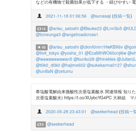
などの有機物で殺菌効果が低下する ・錆びやすい 電解水は
2021-11-18 01:06:56
@sunasaji
(
投稿一覧
)
@arisu_satoshi
@Bisuke23
@LnnSo5
@tULD
14
@toneunga3
@angelroadcross1
@arisu_satoshi
@zkmI0nm1HwKBX6v
@igot
43
@tivit_tokyo
@yosha_01
@EcaMhWO60cnji6w
@eh
@wawawawawan5
@bunko28
@hinekles
@Julian2
@t0k0_d0k0
@hajime602
@sukekarma0127
@shun
@unillaN
@zetumu
希塩酸電解由来微酸性次亜塩素酸水 関連情報 知りた
次亜塩素酸水) https://t.co/XUybcYG4PC 大林組
2020-05-28 23:43:01
@seekerhead
(
投稿一
@seekerhead
5