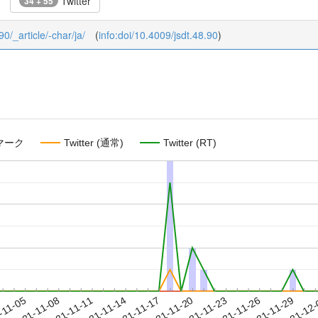
Twitter
34 + 55
90/_article/-char/ja/
(
info:doi/10.4009/jsdt.48.90
)
マーク
Twitter (通常)
Twitter (RT)
2021-11-26
2021-11-29
2021-12
-11-05
2
2021-11-08
2021-11-11
2021-11-14
2021-11-17
2021-11-20
2021-11-23