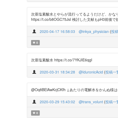
次亜塩素酸水とやらが流行ってるようだけど、かな
https://t.co/b8OGC75JsI 検討した文献もpH3前後で
2020-04-17 16:58:03
@inkya_physician
(
投
0
次亜塩素酸水 https://t.co/7YKJIE6qgI
2020-03-31 18:34:28
@IduronicAcid
(
投稿一
@Oq8BElAwKcjCKfh ↓あたりの電解水をかんぬ様は考え
2020-03-29 15:43:02
@trans_volunt
(
投稿一
0