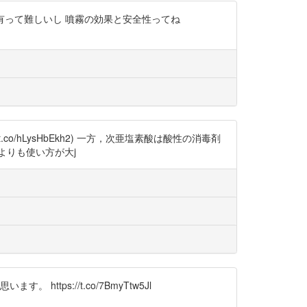
c9 情報の共有って難しいし 噴霧の効果と安全性ってね
o/hLysHbEkh2) 一方，次亜塩素酸は酸性の消毒剤
のよりも使い方が大j
tps://t.co/7BmyTtw5Jl