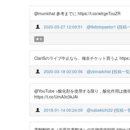
@munichat 参考までに https://t.co/wIrgeTcuZR
2020-03-27 12:09:51
@tkdotopastor1
(
投稿
0
ClariSのライブ中止なら、俺全チケット買うよ https://t.c
2020-03-18 02:00:56
@zionadchat
(
投稿一覧
@YouTube >酸化剤を使用する限り，酸化作用
https://t.co/UmA3c3kJAi
2018-01-14 00:24:09
@nabekichi32
(
投稿一
電解酸性水（次亜塩素酸水）の生物学的特性 https://t.c