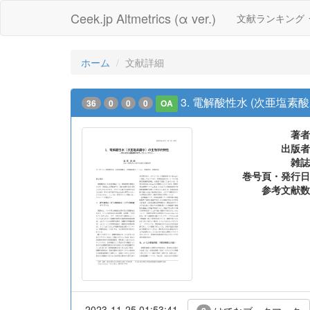
Ceek.jp Altmetrics (α ver.)
文献ランキング
ホーム
文献詳細
3. 電解酸性水 (次亜塩素
36
0
0
0
OA
著者
出版者
雑誌
巻号頁・発行日
参考文献数
2023-11-25 01:53:41