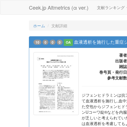
Ceek.jp Altmetrics (α ver.)
文献ランキング
ホーム
文献詳細
血液透析を施行した重症
10
0
0
0
OA
著者
出版者
雑誌
巻号頁・発行日
参考文献数
ジフェンヒドラミンは抗ア
て血液透析を施行し,血中
た空包からジフェンヒド
ンUコーワ錠®などを内
が乏しいと考えられてい
は血液透析を考慮しても