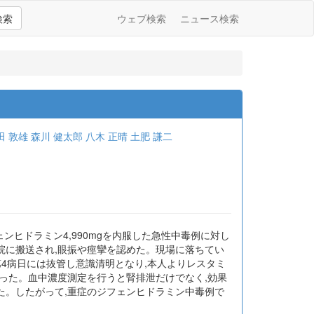
検索
ウェブ検索
ニュース検索
田 敦雄
森川 健太郎
八木 正晴
土肥 謙二
ンヒドラミン4,990mgを内服した急性中毒例に対し
当院に搬送され,眼振や痙攣を認めた。現場に落ちてい
4病日には抜管し意識清明となり,本人よりレスタミ
った。血中濃度測定を行うと腎排泄だけでなく,効果
た。したがって,重症のジフェンヒドラミン中毒例で