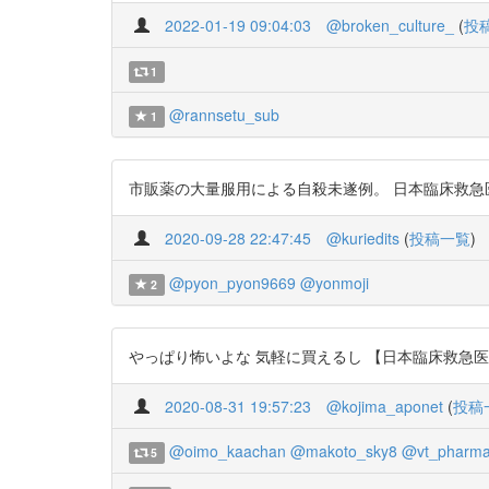
2022-01-19 09:04:03
@broken_culture_
(
投
1
@rannsetu_sub
1
市販薬の大量服用による自殺未遂例。 日本臨床救急医学会雑誌
2020-09-28 22:47:45
@kuriedits
(
投稿一覧
)
@pyon_pyon9669
@yonmoji
2
やっぱり怖いよな 気軽に買えるし 【日本臨床救急医学会雑誌
2020-08-31 19:57:23
@kojima_aponet
(
投稿
@oimo_kaachan
@makoto_sky8
@vt_pharm
5