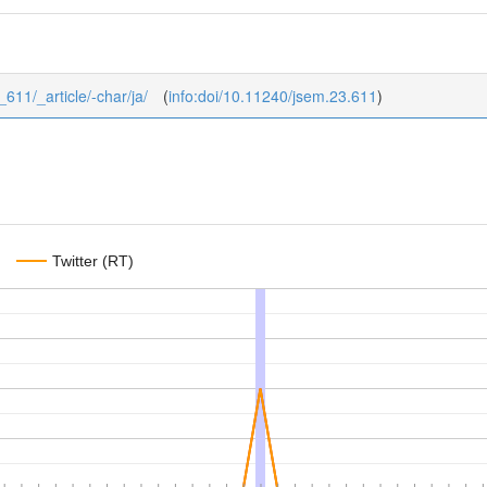
_611/_article/-char/ja/
(
info:doi/10.11240/jsem.23.611
)
Twitter (RT)