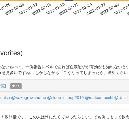
2022-01-27
2022-01-30
2022-02
-01-06
2
2022-01-09
2022-01-12
2022-01-15
2022-01-18
2022-01-21
2022-01-24
vorites)
ンスではないものの、一例報告レベルであれば血液透析が有効かも知れないというのは見つ
う意見多いですね… しかしながら『こうなってしまったら』透析くらい
一覧
)
11
uaisa
@wakegrowshutup
@sleep_sheep2010
@matsumocchi
@UmzT
ロ！致ﾀﾋ量です。この人はﾀﾋにたくてやったらしい。でも例によって救