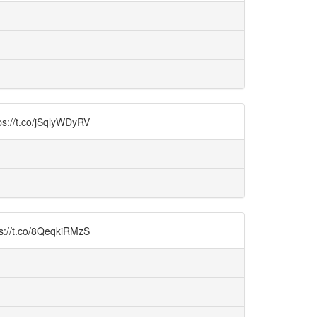
o/jSqlyWDyRV
o/8QeqkiRMzS