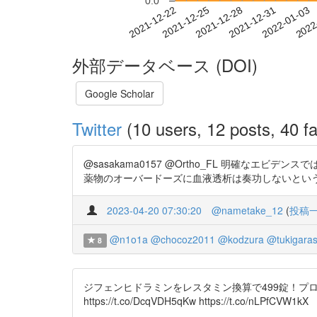
0.0
2021-12-28
2021-12-31
2022-01-03
2022
2021-12-22
2021-12-25
外部データベース (DOI)
Google Scholar
Twitter
(10 users, 12 posts, 40 fa
@sasakama0157 @Ortho_FL 明確なエビデ
薬物のオーバードーズに血液透析は奏功しないとい
2023-04-20 07:30:20
@nametake_12
(
投稿
@n1o1a
@chocoz2011
@kodzura
@tukigaras
8
ジフェンヒドラミンをレスタミン換算で499錠！プ
https://t.co/DcqVDH5qKw https://t.co/nLPfCVW1kX