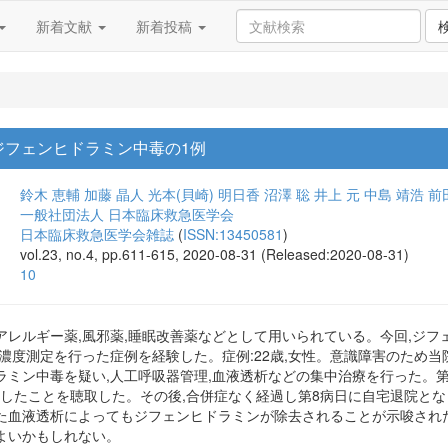
新着文献
新着投稿
ジフェンヒドラミン中毒の1例
鈴木 恵輔
加藤 晶人
光本(貝崎) 明日香
沼澤 聡
井上 元
中島 靖浩
前
一般社団法人 日本臨床救急医学会
日本臨床救急医学会雑誌
(
ISSN:13450581
)
vol.23, no.4, pp.611-615, 2020-08-31 (Released:2020-08-31)
10
レルギー薬,風邪薬,睡眠改善薬などとして用いられている。今回,ジフェ
濃度測定を行った症例を経験した。症例:22歳,女性。意識障害のため
ラミン中毒を疑い,人工呼吸器管理,血液透析などの集中治療を行った。第
服したことを聴取した。その後,合併症なく経過し第8病日に自宅退院とな
た血液透析によってもジフェンヒドラミンが除去されることが示唆され
よいかもしれない。