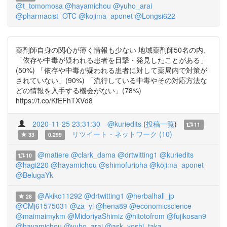
@t_tomomosa
@hayamichou
@yuho_arai
@pharmacist_OTC
@kojima_aponet
@Longsi622
薬剤師自身の関心が薄く情報も少ない 地域薬剤師50名の内、
「依存や中毒が疑われる患者を目撃・発見したことがある」
(50%) 「依存や中毒が疑われる患者に対して薬局内で対策が
されていない」(90%) 「流行している中毒やその対応方法な
どの情報を入手する機会がない」(78%)
https://t.co/KfEFhTXVd8
2020-11-25 23:31:30
@kuriedits
(
投稿一覧
)
11
リツイート・ネットワーク (10)
33
0.299
@matiere
@clark_dama
@drtwitting1
@kuriedits
10
@hagi220
@hayamichou
@shimofuripha
@kojima_aponet
@BelugaYk
@Akiko11292
@drtwitting1
@herbalhall_jp
28
@CMj61575031
@za_yi
@hena89
@economicscience
@maimaimykm
@MidoriyaShimiz
@hitotofrom
@fujikosan9
@hayamichou
@yuho_arai
@ask_yoshi_taka