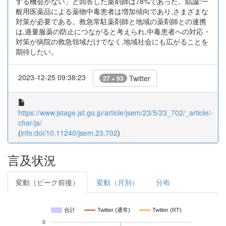
する機会がない」と回答した薬剤師は78%であった。結論:一
般用医薬品による薬物中毒患者は増加傾向であり,さまざまな
対策が必要である。救急常駐薬剤師と地域の薬剤師との連携
は,過量服薬の防止につながると考えられ,中毒患者への対応・
対策が病院の救急領域だけでなく,地域社会にも広がることを
期待したい。
2023-12-25 09:38:23
Twitter
27 + 93
https://www.jstage.jst.go.jp/article/jsem/23/5/23_702/_article/-
char/ja/
(
info:doi/10.11240/jsem.23.702
)
言及状況
変動（ピーク前後）
変動（月別）
分布
合計
Twitter (通常)
Twitter (RT)
6