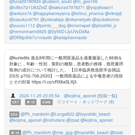
@luna20180924
@usbeni_soubi
@m_goo106
@xXko7iz1U83ZelZ
@sakura47978371
@yopykosan1
@ankoro74
@happykameyama
@ichirui_pharma
@v9rqsjt
@yasukun6791
@yokoakipp
@okametyaki
@syukakonno
@yuuou1112
@ponto___dog
@onomapet
@piroshiki_p
@remonmarin0825
@2y55D1JpUVyDdAa
@DRNp3hk7u1may6k
@tadapharmacist
@kuriedits 過去8年間に一般用医薬品を過量服薬した86例を
対象に，年齢・性別，製剤の種類，患者数の推移，致死量摂
取例の成分について検討した。 【日本臨床救急医学会雑誌
23(5) p702-706,2020】 一般用医薬品による中毒患者の現状
とその対策 https://t.co/cRX8aSLXj3
2020-11-25 23:35:54
@kojima_aponet
(
投稿一覧
)
リツイート・ネットワーク (8)
7
13
0.645
@Ph_mankichi
@Longsi622
@toyoshiki_beach
8
@kojima_aponet
@nohutane
@izsat
@kojima_aponet
@Ph_mankichi
@mie_gyg
@toyoshiki_beach
@izsat
10