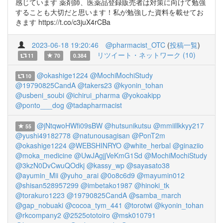
感じています 薬剤師、医薬品登録販売者は対策に向けて勉強
することも大切だと思います！私が勉強した資料を載せてお
きます https://t.co/c3juX4rCBa
2023-06-18 19:20:46
@pharmacist_OTC
(
投稿一覧
)
リツイート・ネットワーク (10)
11
70
0.384
@okashige1224
@MochiMochiStudy
10
@19790825CandA
@takers23
@kyonin_tohan
@usbeni_soubi
@ichirui_pharma
@yokoakipp
@ponto___dog
@tadapharmacist
@jNtqwoHWfi09sBW
@hutsunikutsu
@mmiillkkyy217
55
@yushi49182778
@natunousagisan
@PonT2m
@okashige1224
@WEBSHINRYO
@white_herbal
@ginaziio
@moka_medicine
@UwJAgjjVeKmG1Sd
@MochiMochiStudy
@3kzN0DvCwuQOdkj
@kassy_wp
@sayasato38
@ayumin_Mii
@yuho_arai
@0o8c6d9
@mayumin012
@shisan528957299
@imbetako1987
@hinoki_tk
@torakuro1223
@19790825CandA
@samba_march
@gap_nobuaki
@cocoa_tym_441
@torotwi
@kyonin_tohan
@rkcompany2
@2525ototoiro
@msk010791