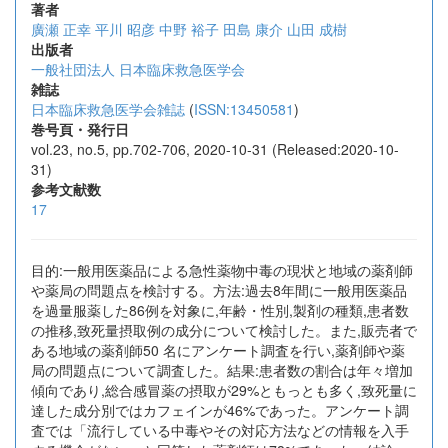
著者
廣瀬 正幸
平川 昭彦
中野 裕子
田島 康介
山田 成樹
出版者
一般社団法人 日本臨床救急医学会
雑誌
日本臨床救急医学会雑誌
(
ISSN:13450581
)
巻号頁・発行日
vol.23, no.5, pp.702-706, 2020-10-31 (Released:2020-10-
31)
参考文献数
17
目的:一般用医薬品による急性薬物中毒の現状と地域の薬剤師
や薬局の問題点を検討する。方法:過去8年間に一般用医薬品
を過量服薬した86例を対象に,年齢・性別,製剤の種類,患者数
の推移,致死量摂取例の成分について検討した。また,販売者で
ある地域の薬剤師50 名にアンケート調査を行い,薬剤師や薬
局の問題点について調査した。結果:患者数の割合は年々増加
傾向であり,総合感冒薬の摂取が29%ともっとも多く,致死量に
達した成分別ではカフェインが46%であった。アンケート調
査では「流行している中毒やその対応方法などの情報を入手