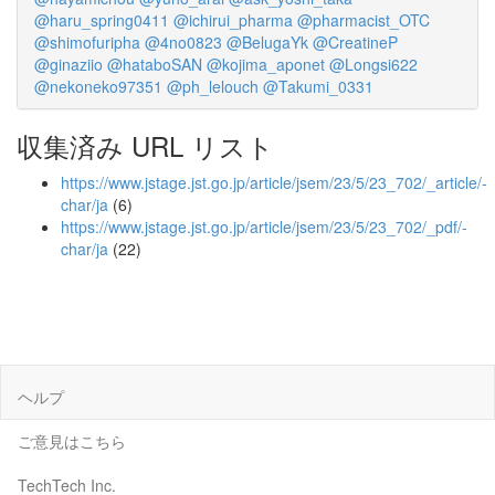
@haru_spring0411
@ichirui_pharma
@pharmacist_OTC
@shimofuripha
@4no0823
@BelugaYk
@CreatineP
@ginaziio
@hataboSAN
@kojima_aponet
@Longsi622
@nekoneko97351
@ph_lelouch
@Takumi_0331
収集済み URL リスト
https://www.jstage.jst.go.jp/article/jsem/23/5/23_702/_article/-
char/ja
(6)
https://www.jstage.jst.go.jp/article/jsem/23/5/23_702/_pdf/-
char/ja
(22)
ヘルプ
ご意見はこちら
TechTech Inc.