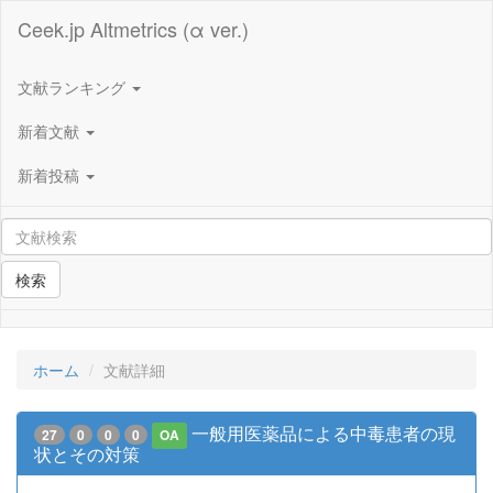
Ceek.jp Altmetrics (α ver.)
文献ランキング
新着文献
新着投稿
検索
ホーム
文献詳細
一般用医薬品による中毒患者の現
27
0
0
0
OA
状とその対策