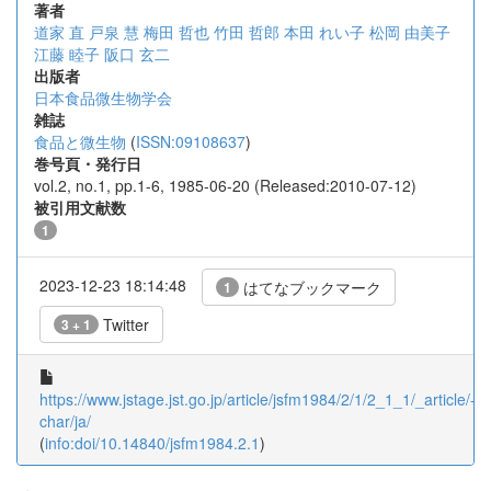
著者
道家 直
戸泉 慧
梅田 哲也
竹田 哲郎
本田 れい子
松岡 由美子
江藤 睦子
阪口 玄二
出版者
日本食品微生物学会
雑誌
食品と微生物
(
ISSN:09108637
)
巻号頁・発行日
vol.2, no.1, pp.1-6, 1985-06-20 (Released:2010-07-12)
被引用文献数
1
2023-12-23 18:14:48
はてなブックマーク
1
Twitter
3 + 1
https://www.jstage.jst.go.jp/article/jsfm1984/2/1/2_1_1/_article/-
char/ja/
(
info:doi/10.14840/jsfm1984.2.1
)