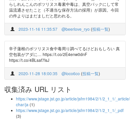
らしれんこんのボツリヌス毒素中毒は、真空パックにして常
温流通させたこと（不適当な保存方法の採用）が原因。今回
の件よりはまだましだと思われる。
2023-11-16 11:35:57
@beerlove_ryo
(
投稿一覧
)
辛子蓮根のボツリヌス食中毒周り調べてるけどおもしろい 真
空包装がアダに… https://t.co/2E4enw0dnF
https://t.co/4BLsaf7lsJ
2020-11-28 18:00:35
@loco6co
(
投稿一覧
)
収集済み URL リスト
https://www.jstage.jst.go.jp/article/jsfm1984/2/1/2_1_1/_article/
char/ja
(1)
https://www.jstage.jst.go.jp/article/jsfm1984/2/1/2_1_1/_pdf
(3)