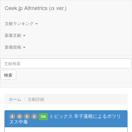
Ceek.jp Altmetrics (α ver.)
文献ランキング
新着文献
新着投稿
検索
ホーム
文献詳細
トピックス 辛子蓮根によるボツリ
4
0
0
0
OA
ヌス中毒