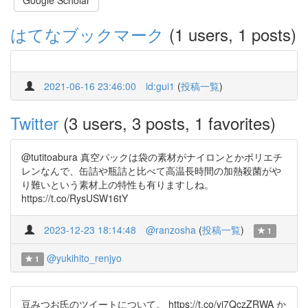
Google Scholar
はてなブックマーク
(1 users, 1 posts)
2021-06-16 23:46:00
id:gui1
(
投稿一覧
)
Twitter
(3 users, 3 posts, 1 favorites)
@tutitoabura 真空パックは袋の素材がナイロンとかポリエチ
レンなんで、缶詰や瓶詰と比べて高温長時間の加熱殺菌がや
り難いという素材上の特性も有りますしね。
https://t.co/RysUSW16tY
2023-12-23 18:14:48
@ranzosha
(
投稿一覧
)
1
@yukihito_renjyo
1
豆みつお氏のツイートについて。 https://t.co/yj7QczZRWA か