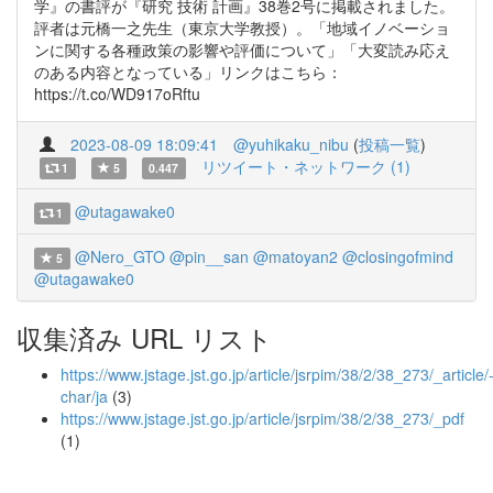
学』の書評が『研究 技術 計画』38巻2号に掲載されました。
評者は元橋一之先生（東京大学教授）。「地域イノベーショ
ンに関する各種政策の影響や評価について」「大変読み応え
のある内容となっている」リンクはこちら：
https://t.co/WD917oRftu
2023-08-09 18:09:41
@yuhikaku_nibu
(
投稿一覧
)
リツイート・ネットワーク (1)
1
5
0.447
@utagawake0
1
@Nero_GTO
@pin__san
@matoyan2
@closingofmind
5
@utagawake0
収集済み URL リスト
https://www.jstage.jst.go.jp/article/jsrpim/38/2/38_273/_article/
char/ja
(3)
https://www.jstage.jst.go.jp/article/jsrpim/38/2/38_273/_pdf
(1)