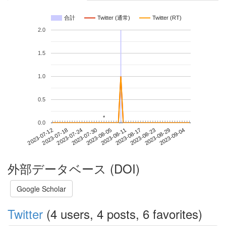
合計
Twitter (通常)
Twitter (RT)
2.0
1.5
1.0
0.5
*
*
0.0
2023-08-29
2023-07-12
2023-07-30
2023-08-17
2023-09-04
2023-07-18
2023-08-05
2023-08-23
2023-07-24
2023-08-11
外部データベース (DOI)
Google Scholar
Twitter
(4 users, 4 posts, 6 favorites)