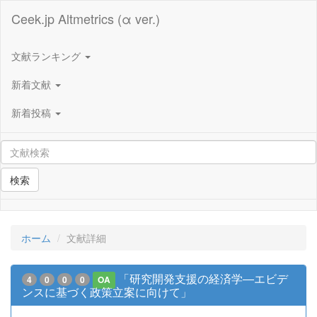
Ceek.jp Altmetrics (α ver.)
文献ランキング
新着文献
新着投稿
検索
ホーム
文献詳細
「研究開発支援の経済学―エビデ
4
0
0
0
OA
ンスに基づく政策立案に向けて」