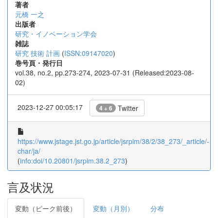
著者
元橋 一之
出版者
研究・イノベーション学会
雑誌
研究 技術 計画
(
ISSN:09147020
)
巻号頁・発行日
vol.38, no.2, pp.273-274, 2023-07-31 (Released:2023-08-
02)
2023-12-27 00:05:17
Twitter
4 + 6
https://www.jstage.jst.go.jp/article/jsrpim/38/2/38_273/_article/-
char/ja/
(
info:doi/10.20801/jsrpim.38.2_273
)
言及状況
変動（ピーク前後）
変動（月別）
分布