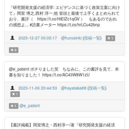
『研究開発支援の経済学: エビデンスに基づく政策立案に向け
て』岡室 博之,西村 淳一,他 冒頭と最後で上手くまとめられて
おり、書評（ https://t.co/HiEIZc1qGV ） もあるのでおれ
の感想よ... #読書メーター https://t.co/hrLCu42bnp
2023-12-27 00:05:17
@hurosinki
(
投稿一覧
)
1
0
@e_patent ポチりました笑 ちなみに、この書評を見て、本
書を知りました！ https://t.co/AC43W8W1zU
2023-11-06 20:44:53
@hayataka88
(
投稿一覧
)
1
@e_patent
1
【書評掲載】岡室博之・西村淳一/著『研究開発支援の経済