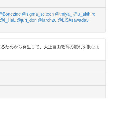
@Bonezine
@sigma_scitech
@tmiya_
@u_akihiro
@I_HaL
@juri_don
@larch20
@LISAsawada3
る教育に対抗するためから発生して、大正自由教育の流れを汲むよ