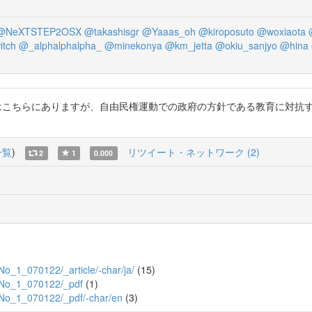
@NeXTSTEP2OSX
@takashisgr
@Yaaas_oh
@kiroposuto
@woxiaota
itch
@_alphalphalpha_
@minekonya
@km_jetta
@okiu_sanjyo
@hina
LVQ0HSF0pE 詳しくはこちらにありますが、自由民権運動での政府の方針であ
一覧
)
リツイート・ネットワーク (2)
2
1
0.000
2_No_1_070122/_article/-char/ja/
(15)
22_No_1_070122/_pdf
(1)
22_No_1_070122/_pdf/-char/en
(3)