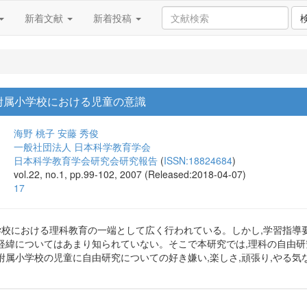
新着文献
新着投稿
附属小学校における児童の意識
海野 桃子
安藤 秀俊
一般社団法人 日本科学教育学会
日本科学教育学会研究会研究報告
(
ISSN:18824684
)
vol.22, no.1, pp.99-102, 2007 (Released:2018-04-07)
17
学校における理科教育の一端として広く行われている。しかし,学習指導
経緯についてはあまり知られていない。そこで本研究では,理科の自由
附属小学校の児童に自由研究についての好き嫌い,楽しさ,頑張り,やる気