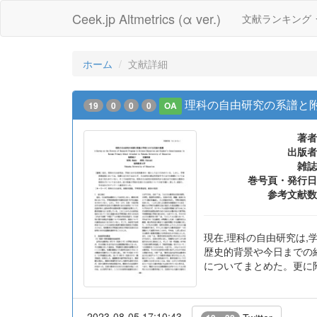
Ceek.jp Altmetrics (α ver.)
文献ランキング
ホーム
文献詳細
理科の自由研究の系譜と
19
0
0
0
OA
著者
出版者
雑誌
巻号頁・発行日
参考文献数
現在,理科の自由研究は,
歴史的背景や今日までの
についてまとめた。更に
2023-08-05 17:10:43