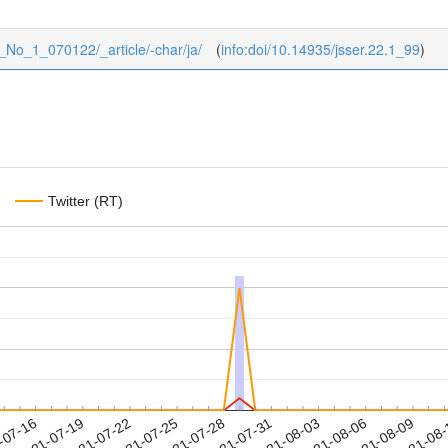
22_No_1_070122/_article/-char/ja/
(
info:doi/10.14935/jsser.22.1_99
)
Twitter (RT)
2021-08-06
2021-08-09
2021-08
-07-16
2
2021-07-19
2021-07-22
2021-07-25
2021-07-28
2021-07-31
2021-08-03