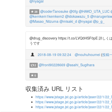
@nyagai
@coderTanosuke
@0fg
@HAKO_UTA_LUC
28
@kemkem1kemkem2
@idokawazu_5
@marugerisw
@Masao_Niizuma
@misaki_d
@nyagai
@p_g_
@drug_discovery https://t.co/
うです
2018-08-19 09:32:24
@nouhuhoumei
(
投稿
@froni90228669
@asahi_Sugihara
2
0
収集済み URL リスト
https://www.jstage.jst.go.jp/article/jsser/22/1/2
https://www.jstage.jst.go.jp/article/jsser/22/1/
https://www.jstage.jst.go.jp/article/jsser/22/1/