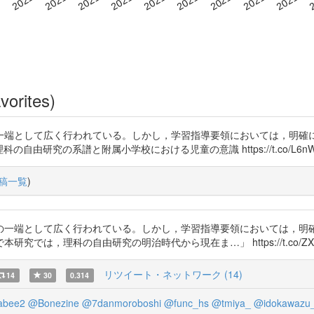
vorites)
一端として広く行われている。しかし，学習指導要領においては，明確
- 理科の自由研究の系譜と附属小学校における児童の意識 https://t.co/L6nW
稿一覧
)
の一端として広く行われている。しかし，学習指導要領においては，明
科の自由研究の明治時代から現在ま…」 https://t.co/ZX8AqAsW6H 
リツイート・ネットワーク (14)
14
30
0.314
bee2
@Bonezine
@7danmoroboshi
@func_hs
@tmiya_
@idokawazu