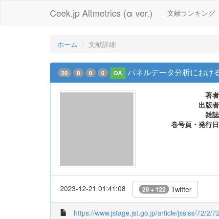
Ceek.jp Altmetrics (α ver.)
文献ランキング
ホーム
文献詳細
パネルデータ分析におけ
20
0
0
0
OA
著者
出版者
雑誌
巻号頁・発行日
2023-12-21 01:41:08
Twitter
20 + 122
https://www.jstage.jst.go.jp/article/jssiss/72/2/7