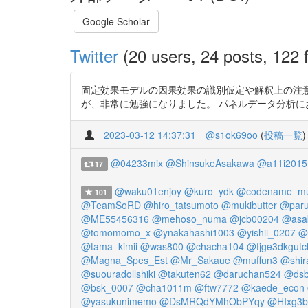
Google Scholar
Twitter
(20 users, 24 posts, 122 f
固定効果モデルの因果効果の識別仮定や解釈上の注
が、非常に勉強になりました。 パネルデータ分析における固定効
2023-03-12 14:37:31
@s1ok69oo
(
投稿一覧
)
@04233mix
@ShinsukeAsakawa
@a11i2015
17
@waku01enjoy
@kuro_ydk
@codename_mu
101
@TeamSoRD
@hiro_tatsumoto
@mukibutter
@paru
@ME55456316
@mehoso_numa
@jcb00204
@asak
@tomomomo_x
@ynakahashi1003
@yishii_0207
@
@tama_kimii
@was800
@chacha104
@fjge3dkgutc
@Magna_Spes_Est
@Mr_Sakaue
@muffun3
@shir
@suouradollshiki
@takuten62
@daruchan524
@dsb
@bsk_0007
@cha1011m
@ftw7772
@kaede_econ
@yasukunimemo
@DsMRQdYMhObPYqy
@HIxg3b