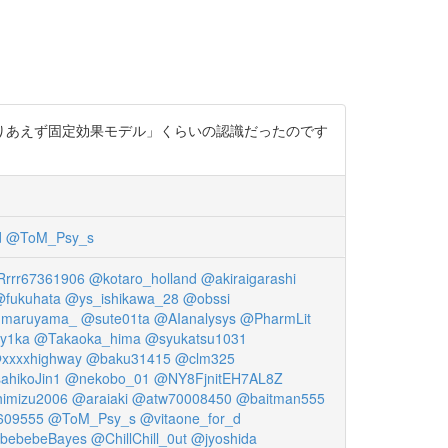
りあえず固定効果モデル」くらいの認識だったのです
d
@ToM_Psy_s
rrr67361906
@kotaro_holland
@akiraigarashi
fukuhata
@ys_ishikawa_28
@obssi
maruyama_
@sute01ta
@AIanalysys
@PharmLit
y1ka
@Takaoka_hima
@syukatsu1031
xxxxhighway
@baku31415
@clm325
hikoJin1
@nekobo_01
@NY8FjnitEH7AL8Z
imizu2006
@araiaki
@atw70008450
@baitman555
609555
@ToM_Psy_s
@vitaone_for_d
bebebeBayes
@ChillChill_0ut
@jyoshida