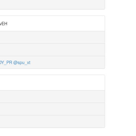
vEH
DY_PR
@spu_xt