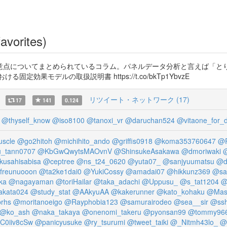
avorites)
意点についてまとめられているコラム。パネルデータ分析と言えば「と
果モデルの取扱説明書 https://t.co/bkTp1YbvzE
リツイート・ネットワーク (17)
17
141
0.124
@thyself_know
@iso8100
@tanoxi_vr
@daruchan524
@vitaone_for_
scle
@go2hitoh
@michihito_ando
@griffis0918
@koma353760647
@R
_tann0707
@KbGwQwytsMAOvnV
@ShinsukeAsakawa
@dmoriwaki
@
usahisabisa
@ceptree
@ns_t24_0620
@yuta07_
@sanjyuumatsu
@d
freunuooon
@ta2ke1dai0
@YukiCossy
@amadai07
@hikkunz369
@sa
ka
@nagayaman
@toriHailar
@taka_adachi
@Uppusu_
@s_tat1204
@
akata024
@study_stat
@AAkyuAA
@kakerunner
@kato_kohaku
@Masa
rhs
@moritanoeigo
@Rayphobia123
@samurairodeo
@sea__sir
@ssh
@ko_ash
@naka_takaya
@onenomi_takeru
@pyonsan99
@tommy96
C0iiv8cSw
@panicyusuke
@ry_tsurumi
@tweet_taiki
@_Nitmh43lo_
@