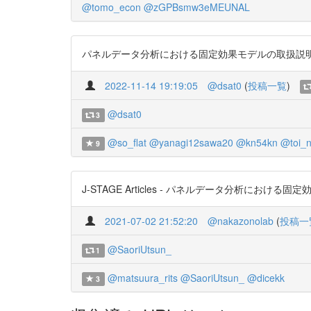
@tomo_econ
@zGPBsmw3eMEUNAL
パネルデータ分析における固定効果モデルの取扱説明書 （社会科学研究,
2022-11-14 19:19:05
@dsat0
(
投稿一覧
)
@dsat0
3
@so_flat
@yanagi12sawa20
@kn54kn
@toi_n
9
J-STAGE Articles - パネルデータ分析における固定効果
2021-07-02 21:52:20
@nakazonolab
(
投稿一
@SaoriUtsun_
1
@matsuura_rits
@SaoriUtsun_
@dicekk
3