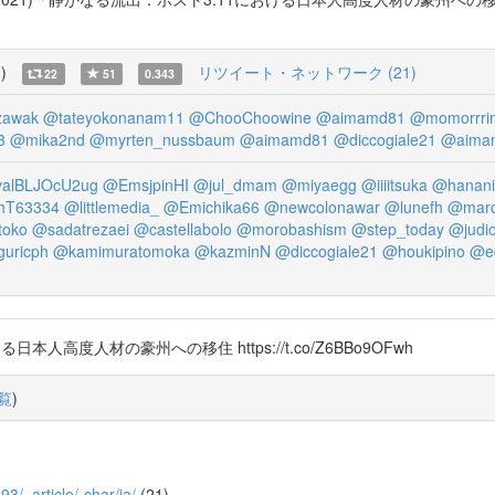
覧
)
リツイート・ネットワーク (21)
22
51
0.343
awak
@tateyokonanam11
@ChooChoowine
@aimamd81
@momorrri
3
@mika2nd
@myrten_nussbaum
@aimamd81
@diccogiale21
@aima
valBLJOcU2ug
@EmsjpinHI
@jul_dmam
@miyaegg
@iiiitsuka
@hanani
T63334
@littlemedia_
@Emichika66
@newcolonawar
@lunefh
@marc
toko
@sadatrezaei
@castellabolo
@morobashism
@step_today
@judi
uricph
@kamimuratomoka
@kazminN
@diccogiale21
@houkipino
@e
ける日本人高度人材の豪州への移住 https://t.co/Z6BBo9OFwh
覧
)
93/_article/-char/ja/
(21)