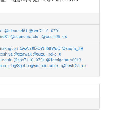
n1
@aimamd81
@kon7110_0701
md81
@soundmarble_
@beshi25_ex
nakuguis7
@sAhJ6XOYUi58WoQ
@saqra_39
oshiya
@ozawak
@suzu_neko_0
oerante
@kon7110_0701
@Tomigahara2013
cco_et
@Sgabh
@soundmarble_
@beshi25_ex