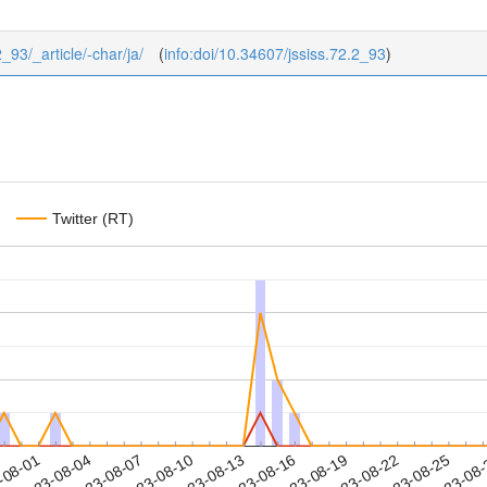
2_93/_article/-char/ja/
(
info:doi/10.34607/jssiss.72.2_93
)
Twitter (RT)
2023-08-22
2023-08-25
2023-08
-08-01
2
2023-08-04
2023-08-07
2023-08-10
2023-08-13
2023-08-16
2023-08-19