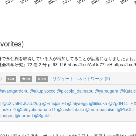
vorites)
永住権を取得している人が増加してることが話題になりましたよね。 大石 
2 号 p. 93-116 https://t.co/AeUu77inrR https://t.co/
覧
)
リツイート・ネットワーク (9)
9
29
0.069
avantgarde4u
@akupiyocco
@piccolo_daimaou
@yamugara
@Katale
i
@cXjvalBLJOcU2ug
@EmsjpinHI
@miyaegg
@iiiitsuka
@7gdN14THX
_neko_0
@tateyokonanam11
@castellabolo
@morobashism
@PiaChi
fandgoo
@nuruuri
@Sgabh
021)「静かなる流出：ポスト3.11における日本人高度人材の豪州への移住」『