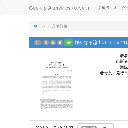
Ceek.jp Altmetrics (α ver.)
文献ランキング
ホーム
文献詳細
静かなる流出:ポスト3.
21
0
0
0
OA
著者
出版者
雑誌
巻号頁・発行日
2024-01-17 19:23:27