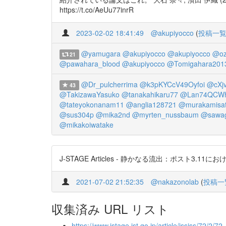
https://t.co/AeUu77inrR
2023-02-02 18:41:49
@akupiyocco
(
投稿一
@yamugara
@akupiyocco
@akupiyocco
@oz
21
@pawahara_blood
@akupiyocco
@Tomigahara201
@Dr_pulcherrima
@k3pKYCcV49Oyfoi
@cXj
43
@TakizawaYasuko
@tanakahikaru77
@Lan74QCWh
@tateyokonanam11
@anglia128721
@murakamisa
@sus304p
@mika2nd
@myrten_nussbaum
@sawag
@mikakoiwatake
J-STAGE Articles - 静かなる流出：ポスト3.11にお
2021-07-02 21:52:35
@nakazonolab
(
投稿一
収集済み URL リスト
https://www.jstage.jst.go.jp/article/jssiss/72/2/72_