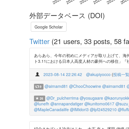
外部データベース (DOI)
Google Scholar
Twitter
(21 users, 33 posts, 58 fa
あらあら、今年の初めにメディアが取り上げて、海外で
ト3.11における日本人高度人材の豪州への移住」『社会科学研究』72 巻 
2023-08-14 22:26:42
@akupiyocco
(
投稿一
@aimamd81
@ChooChoowine
@aimamd81
@
9
@Dr_pulcherrima
@yosugaare
@kaorunyokk
26
@lunefh
@annapandatiger
@kunitomo0617
@suzu
@MapleCanadalife
@IMidori3
@lpf24529210
@fluf
紹介されている論文はこれ。 大石 奈々, 濱田 伊織 (2