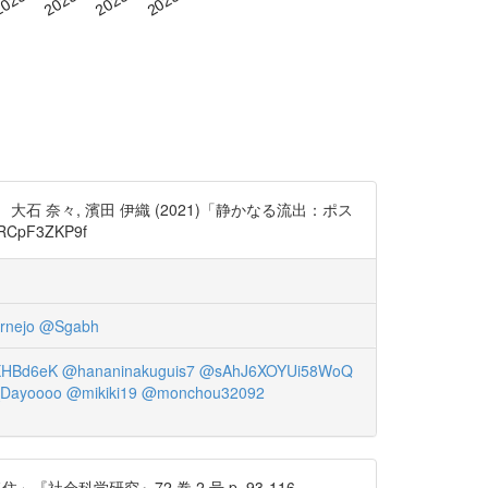
奈々, 濱田 伊織 (2021)「静かなる流出：ポス
RCpF3ZKP9f
rnejo
@Sgabh
HBd6eK
@hananinakuguis7
@sAhJ6XOYUi58WoQ
_Dayoooo
@mikiki19
@monchou32092
社会科学研究』72 巻 2 号 p. 93-116