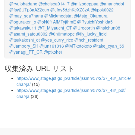
@ryujohadano
@chelsea01417
@mizodeppaa
@ananchobi
@fsy2UTp3aAZ2cun
@Jfny5dzhKeXZ6zA
@kpok0022
@may_sea7hana
@Mickmedstat
@Mstg_Okamura
@oguraken_x
@oN0f1AfMTyjthmE
@RyuichiYoshida5
@takawaku11
@T_Miyauchi_OT
@Urocortin
@hsfchun08
@asami_satou0302
@0n0matope
@fly_lucky_field
@tsukakoshi_ot
@yes_curry_rice
@hch_resident
@Jambory_SH
@jun161016
@MTkotokoto
@take_cyan_55
@yanagi_PT_CR
@ptkohei
収集済み URL リスト
https://www.jstage.jst.go.jp/article/jssmn/57/2/57_48/_article/-
char/ja/
(15)
https://www.jstage.jst.go.jp/article/jssmn/57/2/57_48/_pdf/-
char/ja
(26)