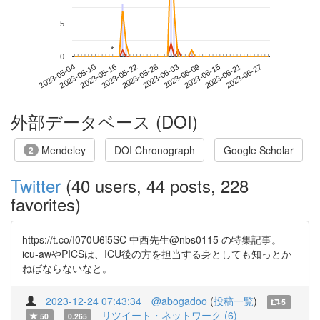
5
*
*
0
2023-06-21
2023-05-04
2023-05-22
2023-06-09
2023-06-27
2023-05-10
2023-05-28
2023-06-15
2023-05-16
2023-06-03
外部データベース (DOI)
Mendeley
DOI Chronograph
Google Scholar
2
Twitter
(40 users, 44 posts, 228
favorites)
https://t.co/I070U6i5SC 中西先生@nbs0115 の特集記事。
icu-awやPICSは、ICU後の方を担当する身としても知っとか
ねばならないなと。
2023-12-24 07:43:34
@abogadoo
(
投稿一覧
)
5
リツイート・ネットワーク (6)
50
0.265