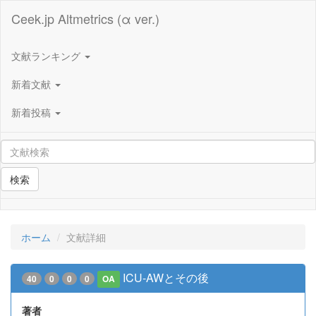
Ceek.jp Altmetrics (α ver.)
文献ランキング
新着文献
新着投稿
検索
ホーム
文献詳細
ICU‐AWとその後
40
0
0
0
OA
著者