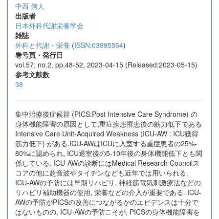
中西 信人
出版者
日本外科代謝栄養学会
雑誌
外科と代謝・栄養
(
ISSN:03895564
)
巻号頁・発行日
vol.57, no.2, pp.48-52, 2023-04-15 (Released:2023-05-15)
参考文献数
38
集中治療後症候群 (PICS:Post Intensive Care Syndrome) の
身体機能障害の原因として,重症疾患罹患後の筋力低下である
Intensive Care Unit‐Acquired Weakness (ICU‐AW : ICU獲得
筋力低下) がある.ICU‐AWはICUに入室する重症患者の25%‐
80%に認められ, ICU退室後の5‐10年後の身体機能低下とも関
係している. ICU‐AWの診断にはMedical Research Councilス
コアの他に超音波やタイチンなども近年では用いられる.
ICU‐AWの予防には早期リハビリ, 神経筋電気刺激療法などの
リハビリ補助機器の使用, 栄養などの介入が重要である. ICU‐
AWの予防がPICSの改善につながるかのエビデンスは十分で
はないものの, ICU‐AWの予防こそが, PICSの身体機能障害を