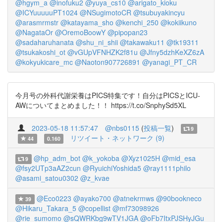
@hgym_a
@inofuku2
@yuya_cs10
@arigato_kioku
@ICYuuuuuPT1024
@NSugimotoCR
@tsubuyakincyu
@arasmrmstr
@katayama_sho
@kenchi_250
@kokiikuno
@NagataOr
@OremoBoowY
@pipopan23
@sadaharuhanata
@shu_ni_shii
@takawaku11
@tk19311
@tsukakoshi_ot
@vGUpVFNHZK2f81u
@Jfny5dzhKeXZ6zA
@kokyukicare_mc
@Naoton907726891
@yanagi_PT_CR
今月号の外科代謝栄養はPICS特集です！自分はPICSとICU-
AWについてまとめました！！ https://t.co/SnphySd5XL
2023-05-18 11:57:47
@nbs0115
(
投稿一覧
)
9
リツイート・ネットワーク (9)
44
0.160
@hp_adm_bot
@k_yokoba
@Xyz1025H
@mid_esa
9
@fsy2UTp3aAZ2cun
@RyuichiYoshida5
@ray1111philo
@asami_satou0302
@z_kvae
@Eco0223
@ayako700
@atnekrmws
@90bookneco
39
@Hikaru_Takara_5
@copellist
@mf73098926
@rie_sumomo
@sQWRKbg9wTV1JGA
@oFb7ItxPJSHyJGu