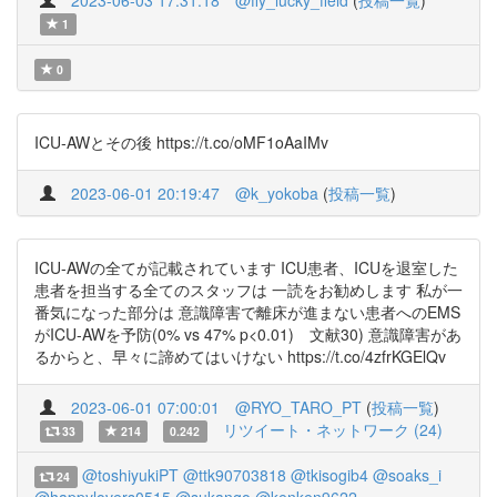
2023-06-03 17:31:18
@fly_lucky_field
(
投稿一覧
)
1
0
ICU‐AWとその後 https://t.co/oMF1oAaIMv
2023-06-01 20:19:47
@k_yokoba
(
投稿一覧
)
ICU-AWの全てが記載されています ICU患者、ICUを退室した
患者を担当する全てのスタッフは 一読をお勧めします 私が一
番気になった部分は 意識障害で離床が進まない患者へのEMS
がICU-AWを予防(0% vs 47% p<0.01) 文献30) 意識障害があ
るからと、早々に諦めてはいけない https://t.co/4zfrKGElQv
2023-06-01 07:00:01
@RYO_TARO_PT
(
投稿一覧
)
リツイート・ネットワーク (24)
33
214
0.242
@toshiyukiPT
@ttk90703818
@tkisogib4
@soaks_i
24