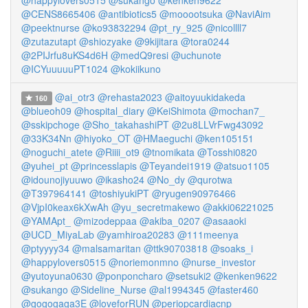
@happylovers0515
@sukango
@kenken9622
@CENS8665406
@antibiotics5
@mooootsuka
@NaviAim
@peektnurse
@ko93832294
@pt_ry_925
@nicollll7
@zutazutapt
@shiozyake
@9kijitara
@tora0244
@2PIJrfu8uKS4d6H
@medQ9resi
@uchunote
@ICYuuuuuPT1024
@kokiikuno
@ai_otr3
@rehasta2023
@aitoyuukidakeda
160
@blueoh09
@hospital_diary
@KeiShimota
@mochan7_
@sskipchoge
@Sho_takahashiPT
@2u8LLVrFwg43092
@33K34Nn
@hiyoko_OT
@HMaeguchi
@ken105151
@noguchi_atete
@Riiii_ot9
@tnomikata
@Tosshi0820
@yuhei_pt
@princesslapis
@Teyandei1919
@atsuo1105
@idounojiyuuwo
@ikasho24
@No_dy
@qurotwa
@T397964141
@toshiyukiPT
@ryugen90976466
@VjpI0keax6kXwAh
@yu_secretmakewo
@akki06221025
@YAMApt_
@mizodeppaa
@akiba_0207
@asaaoki
@UCD_MiyaLab
@yamhiroa20283
@111meenya
@ptyyyy34
@malsamaritan
@ttk90703818
@soaks_i
@happylovers0515
@noriemonmno
@nurse_investor
@yutoyuna0630
@ponponcharo
@setsuki2
@kenken9622
@sukango
@Sideline_Nurse
@al1994345
@faster460
@gogogaga3E
@loveforRUN
@periopcardiacnp