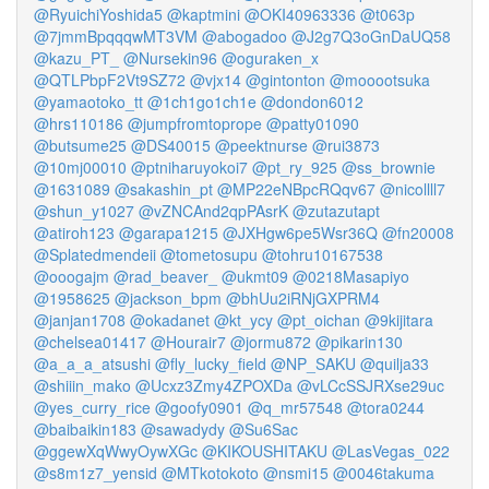
@RyuichiYoshida5
@kaptmini
@OKI40963336
@t063p
@7jmmBpqqqwMT3VM
@abogadoo
@J2g7Q3oGnDaUQ58
@kazu_PT_
@Nursekin96
@oguraken_x
@QTLPbpF2Vt9SZ72
@vjx14
@gintonton
@mooootsuka
@yamaotoko_tt
@1ch1go1ch1e
@dondon6012
@hrs110186
@jumpfromtoprope
@patty01090
@butsume25
@DS40015
@peektnurse
@rui3873
@10mj00010
@ptniharuyokoi7
@pt_ry_925
@ss_brownie
@1631089
@sakashin_pt
@MP22eNBpcRQqv67
@nicollll7
@shun_y1027
@vZNCAnd2qpPAsrK
@zutazutapt
@atiroh123
@garapa1215
@JXHgw6pe5Wsr36Q
@fn20008
@Splatedmendeii
@tometosupu
@tohru10167538
@ooogajm
@rad_beaver_
@ukmt09
@0218Masapiyo
@1958625
@jackson_bpm
@bhUu2iRNjGXPRM4
@janjan1708
@okadanet
@kt_ycy
@pt_oichan
@9kijitara
@chelsea01417
@Hourair7
@jormu872
@pikarin130
@a_a_a_atsushi
@fly_lucky_field
@NP_SAKU
@quilja33
@shiiin_mako
@Ucxz3Zmy4ZPOXDa
@vLCcSSJRXse29uc
@yes_curry_rice
@goofy0901
@q_mr57548
@tora0244
@baibaikin183
@sawadydy
@Su6Sac
@ggewXqWwyOywXGc
@KIKOUSHITAKU
@LasVegas_022
@s8m1z7_yensid
@MTkotokoto
@nsmi15
@0046takuma