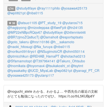
@study8faye
@ray1111philo
@yosawa425173
6
@wp0821pt
@nbs0115
@atsuo1105
@PT_study_19
@yutaros715
38
@hagipyong
@mizodeppaa
@XweFp9
@tn24135
@MP22eNBpcRQqv67
@study8faye
@24tennis446
@BR7zjmoZQs8ucTj
@Damaho8
@esportsptsato
@goto_takeru
@hrs110186
@h__sakamoto
@naoki_hitosugi
@Na_furuya
@nbs0115
@norikun0916ryo1
@NSugimotoCR
@ohm050114
@ptmicchikun
@REHAB_HamaPT
@shotacha0213
@SYamamotopt
@T397964141
@Takuro_Ohtsubo
@tnomikata
@toyomax4
@tsukakoshi_ot
@tsytmt
@tyasakatky
@UCD_MiyaLab
@wp0821pt
@yanagi_PT_CR
@yosawa425173
@yutanp117
@noguchi_atete わかる、わかるよ… 中西先生の最近の文献
がとても勉強になったのでぜひ。 https://t.co/thL5KUBp8Y