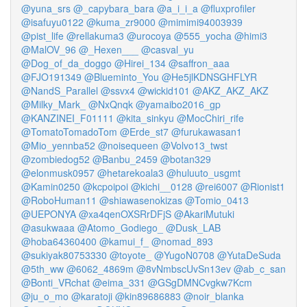
@yuna_srs
@_capybara_bara
@a_i_i_a
@fluxprofiler
@isafuyu0122
@kuma_zr9000
@mimimi94003939
@pist_life
@rellakuma3
@urocoya
@555_yocha
@himi3
@MalOV_96
@_Hexen___
@casval_yu
@Dog_of_da_doggo
@Hirei_134
@saffron_aaa
@FJO191349
@Blueminto_You
@He5jlKDNSGHFLYR
@NandS_Parallel
@ssvx4
@wickid101
@AKZ_AKZ_AKZ
@Milky_Mark_
@NxQnqk
@yamaibo2016_gp
@KANZINEI_F01111
@kita_sinkyu
@MocChiri_rife
@TomatoTomadoTom
@Erde_st7
@furukawasan1
@Mio_yennba52
@noisequeen
@Volvo13_twst
@zombiedog52
@Banbu_2459
@botan329
@elonmusk0957
@hetarekoala3
@huluuto_usgmt
@Kamin0250
@kcpoipoi
@kichi__0128
@rei6007
@Rionist1
@RoboHuman11
@shiawasenokizas
@Tomio_0413
@UEPONYA
@xa4qenOXSRrDFjS
@AkariMutuki
@asukwaaa
@Atomo_Godiego_
@Dusk_LAB
@hoba64360400
@kamui_f_
@nomad_893
@sukiyak80753330
@toyote_
@YugoN0708
@YutaDeSuda
@5th_ww
@6062_4869m
@8vNmbscUvSn13ev
@ab_c_san
@Bonti_VRchat
@eima_331
@GSgDMNCvgkw7Kcm
@ju_o_mo
@karatoji
@kin89686883
@noir_blanka