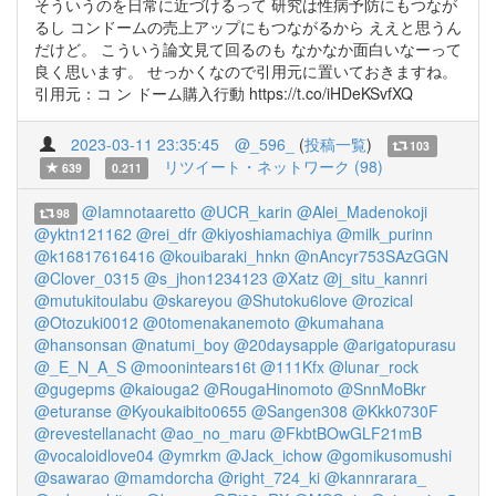
そういうのを日常に近づけるって 研究は性病予防にもつなが
るし コンドームの売上アップにもつながるから ええと思うん
だけど。 こういう論文見て回るのも なかなか面白いなーって
良く思います。 せっかくなので引用元に置いておきますね。
引用元：コ ン ドーム購入行動 https://t.co/iHDeKSvfXQ
2023-03-11 23:35:45
@_596_
(
投稿一覧
)
103
リツイート・ネットワーク (98)
639
0.211
@Iamnotaaretto
@UCR_karin
@Alei_Madenokoji
98
@yktn121162
@rei_dfr
@kiyoshiamachiya
@milk_purinn
@k16817616416
@kouibaraki_hnkn
@nAncyr753SAzGGN
@Clover_0315
@s_jhon1234123
@Xatz
@j_situ_kannri
@mutukitoulabu
@skareyou
@Shutoku6love
@rozical
@Otozuki0012
@0tomenakanemoto
@kumahana
@hansonsan
@natumi_boy
@20daysapple
@arigatopurasu
@_E_N_A_S
@moonintears16t
@111Kfx
@lunar_rock
@gugepms
@kaiouga2
@RougaHinomoto
@SnnMoBkr
@eturanse
@Kyoukaibito0655
@Sangen308
@Kkk0730F
@revestellanacht
@ao_no_maru
@FkbtBOwGLF21mB
@vocaloidlove04
@ymrkm
@Jack_ichow
@gomikusomushi
@sawarao
@mamdorcha
@right_724_ki
@kannrarara_