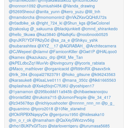
@mamekouten
@miyakawataiki52
@niconicokito
@nonnon1092
@umiushi484
@Vanda_drawing
@5269Sheoul
@anita_yunn
@kero_yuzu
@lili_tnh
@mamdorcha
@momomonin2
@nVkZKsvQQHdU72s
@r0adbike_sk
@right_724_ki
@Shun_kgs
@SwColonel
@zakoslug
@_sakuuma
@blackjunkie8
@cmnd_shirankedo
@hello_tikuwa
@kaz3840
@Na8qKu
@noobnoob0525
@qnJKR7YDFPA2yDd
@sa_za_e
@Shikyu_yshk
@subarashitea
@XYZ__17
@AGRABAH_
@Architecamera
@CJWepeel
@clamvi
@FamiconKiller
@Gwt1P
@HALqoo0
@kamex
@kazukazu_drp
@Kill_Me_Tan
@kPELdbcZq1WuvVo
@lovingcurry
@lycoris_rabiata
@Maco_mathlover
@organicacid
@Ri99nRX
@savx5nk
@trik_394
@copal27823791
@hoko_gitsune
@k96243563
@karasuke8
@KisaLive0111
@mana_350z
@Nk61665563
@splashsub
@Xs4q5txjnC7fU8U
@yoshipen17
@1yamamon
@295bcddd11a945b
@chibaeiwanoojou
@IronistS82
@irukoira715
@JomonPeople
@le_34_417
@lz345678qo
@nichiyoushooter
@nnnnn_nnn_nn
@p_g_
@quamimo
@tyoro2018
@10Ne_starwind
@fOkIRPBXNqepyOe
@genjurou1950
@hidesaka10
@m_o_r_ok
@namaham
@QaX4ySWxtzvv56g
@rho1BUKPxGfTozo
@starloverrigeru
@turumasa5685