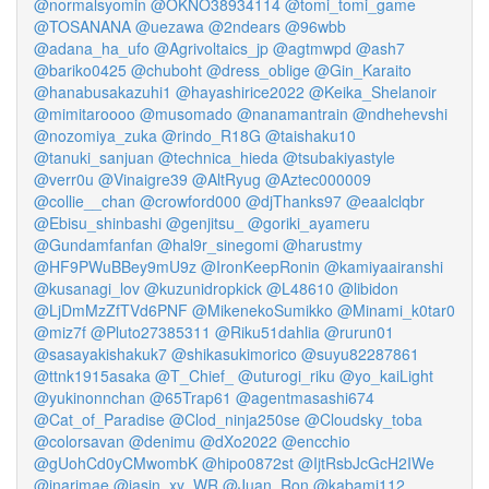
@normalsyomin
@OKNO38934114
@tomi_tomi_game
@TOSANANA
@uezawa
@2ndears
@96wbb
@adana_ha_ufo
@Agrivoltaics_jp
@agtmwpd
@ash7
@bariko0425
@chuboht
@dress_oblige
@Gin_Karaito
@hanabusakazuhi1
@hayashirice2022
@Keika_Shelanoir
@mimitaroooo
@musomado
@nanamantrain
@ndhehevshi
@nozomiya_zuka
@rindo_R18G
@taishaku10
@tanuki_sanjuan
@technica_hieda
@tsubakiyastyle
@verr0u
@Vinaigre39
@AltRyug
@Aztec000009
@collie__chan
@crowford000
@djThanks97
@eaalclqbr
@Ebisu_shinbashi
@genjitsu_
@goriki_ayameru
@Gundamfanfan
@hal9r_sinegomi
@harustmy
@HF9PWuBBey9mU9z
@IronKeepRonin
@kamiyaairanshi
@kusanagi_lov
@kuzunidropkick
@L48610
@libidon
@LjDmMzZfTVd6PNF
@MikenekoSumikko
@Minami_k0tar0
@miz7f
@Pluto27385311
@Riku51dahlia
@rurun01
@sasayakishakuk7
@shikasukimorico
@suyu82287861
@ttnk1915asaka
@T_Chief_
@uturogi_riku
@yo_kaiLight
@yukinonnchan
@65Trap61
@agentmasashi674
@Cat_of_Paradise
@Clod_ninja250se
@Cloudsky_toba
@colorsavan
@denimu
@dXo2022
@encchio
@gUohCd0yCMwombK
@hipo0872st
@IjtRsbJcGcH2IWe
@inarimae
@jasin_xy_WR
@Juan_Ron
@kabami112