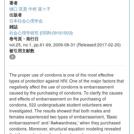
著者
樋口 匡貴
中村 菜々子
出版者
日本社会心理学会
雑誌
社会心理学研究
(
ISSN:09161503
)
巻号頁・発行日
vol.25, no.1, pp.61-69, 2009-08-31 (Released:2017-02-20)
被引用文献数
1
The proper use of condoms is one of the most effective
types of protection against HIV. One of the major factors that
negatively affect the use of condoms is embarrassment
caused by the purchasing of condoms. To clarify the causes
and effects of embarrassment on the purchasing of
condoms, 522 undergraduate student volunteers were
investigated. The results showed that both males and
females experienced two types of embarrassment, 'Basic
embarrassment' and 'Awkwardness,' when they purchased
condoms. Moreover, structural equation modeling revealed