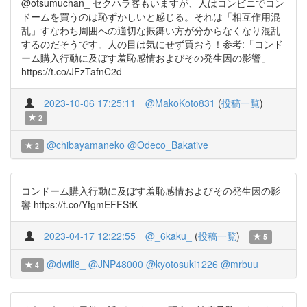
@otsumuchan_ セクハラ客もいますが、人はコンビニでコン
ドームを買うのは恥ずかしいと感じる。それは「相互作用混
乱」すなわち周囲への適切な振舞い方が分からなくなり混乱
するのだそうです。人の目は気にせず買おう！参考:「コンド
ーム購入行動に及ぼす羞恥感情およびその発生因の影響」
https://t.co/JFzTafnC2d
2023-10-06 17:25:11
@MakoKoto831
(
投稿一覧
)
2
@chibayamaneko
@Odeco_Bakative
2
コンドーム購入行動に及ぼす羞恥感情およびその発生因の影
響 https://t.co/YfgmEFFStK
2023-04-17 12:22:55
@_6kaku_
(
投稿一覧
)
5
@dwill8_
@JNP48000
@kyotosuki1226
@mrbuu
4