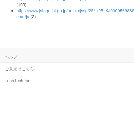
(103)
https://www.jstage.jst.go.jp/article/jssp/25/1/25_KJ0000569886
char/ja
(2)
ヘルプ
ご意見はこちら
TechTech Inc.