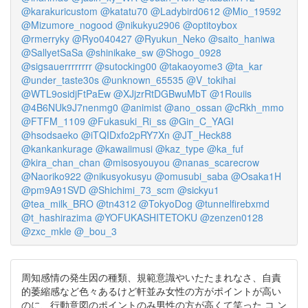
@karakuricustom
@katatu70
@Ladybird0612
@Mio_19592
@Mizumore_nogood
@nikukyu2906
@optitoybox
@rmerryky
@Ryo040427
@Ryukun_Neko
@saito_haniwa
@SallyetSaSa
@shinikake_sw
@Shogo_0928
@sigsauerrrrrrrr
@sutocking00
@takaoyome3
@ta_kar
@under_taste30s
@unknown_65535
@V_tokihai
@WTL9osidjFtPaEw
@XJjzrRtDGBwuMbT
@1Rouiis
@4B6NUk9J7nenmg0
@animist
@ano_ossan
@cRkh_mmo
@FTFM_1109
@Fukasuki_Ri_ss
@Gin_C_YAGI
@hsodsaeko
@iTQIDxfo2pRY7Xn
@JT_Heck88
@kankankurage
@kawaiimusi
@kaz_type
@ka_fuf
@kira_chan_chan
@misosyouyou
@nanas_scarecrow
@Naoriko922
@nikusyokusyu
@omusubi_saba
@Osaka1H
@pm9A91SVD
@Shichimi_73_scm
@sickyu1
@tea_milk_BRO
@tn4312
@TokyoDog
@tunnelfirebxmd
@t_hashirazima
@YOFUKASHITETOKU
@zenzen0128
@zxc_mkle
@_bou_3
周知感情の発生因の種類、規範意識やいたたまれなさ、自責
的萎縮感など色々あるけど軒並み女性の方がポイントが高い
のに、行動意図のポイントのみ男性の方が高くて笑った コ ン