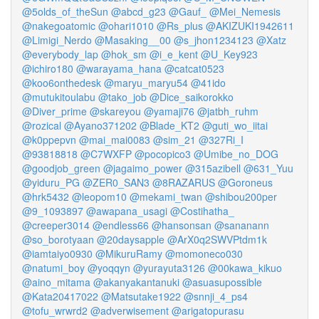
@5olds_of_theSun
@abcd_g23
@Gauf_
@Mei_Nemesis
@nakegoatomic
@ohari1010
@Rs_plus
@AKIZUKI1942611
@Limigi_Nerdo
@Masaking__00
@s_jhon1234123
@Xatz
@everybody_lap
@hok_sm
@i_e_kent
@U_Key923
@ichiro180
@warayama_hana
@catcat0523
@koo6onthedesk
@maryu_maryu54
@41ido
@mutukitoulabu
@tako_job
@Dice_saikorokko
@Diver_prime
@skareyou
@yamaji76
@jatbh_ruhm
@rozical
@Ayano371202
@Blade_KT2
@guti_wo_iitai
@k0ppepvn
@mai_mai0083
@sim_21
@327Ri_I
@93818818
@C7WXFP
@pocopico3
@Umibe_no_DOG
@goodjob_green
@jagaimo_power
@315azibell
@631_Yuu
@yiduru_PG
@ZER0_SAN3
@8RAZARUS
@Goroneus
@hrk5432
@leopom10
@mekami_twan
@shibou200per
@9_1093897
@awapana_usagi
@Costihatha_
@creeper3014
@endless66
@hansonsan
@sananann
@so_borotyaan
@20daysapple
@ArX0q2SWVPtdm1k
@iamtaiyo0930
@MikuruRamy
@momoneco030
@natumi_boy
@yoqqyn
@yurayuta3126
@00kawa_kikuo
@aino_mitama
@akanyakantanuki
@asuasupossible
@Kata20417022
@Matsutake1922
@snnji_4_ps4
@tofu_wrwrd2
@adverwisement
@arigatopurasu