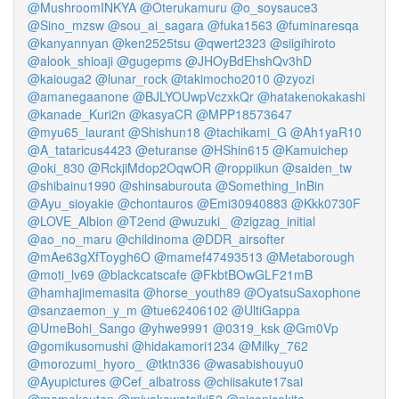
@MushroomINKYA
@Oterukamuru
@o_soysauce3
@Sino_mzsw
@sou_ai_sagara
@fuka1563
@fuminaresqa
@kanyannyan
@ken2525tsu
@qwert2323
@siigihiroto
@alook_shioaji
@gugepms
@JHOyBdEhshQv3hD
@kaiouga2
@lunar_rock
@takimocho2010
@zyozi
@amanegaanone
@BJLYOUwpVczxkQr
@hatakenokakashi
@kanade_Kuri2n
@kasyaCR
@MPP18573647
@myu65_laurant
@Shishun18
@tachikami_G
@Ah1yaR10
@A_tataricus4423
@eturanse
@HShin615
@Kamuichep
@oki_830
@RckjiMdop2OqwOR
@roppiikun
@saiden_tw
@shibainu1990
@shinsaburouta
@Something_InBin
@Ayu_sioyakie
@chontauros
@Emi30940883
@Kkk0730F
@LOVE_Albion
@T2end
@wuzuki_
@zigzag_initial
@ao_no_maru
@childinoma
@DDR_airsofter
@mAe63gXfToygh6O
@mamef47493513
@Metaborough
@moti_lv69
@blackcatscafe
@FkbtBOwGLF21mB
@hamhajimemasita
@horse_youth89
@OyatsuSaxophone
@sanzaemon_y_m
@tue62406102
@UltiGappa
@UmeBohi_Sango
@yhwe9991
@0319_ksk
@Gm0Vp
@gomikusomushi
@hidakamori1234
@Milky_762
@morozumi_hyoro_
@tktn336
@wasabishouyu0
@Ayupictures
@Cef_albatross
@chiisakute17sai