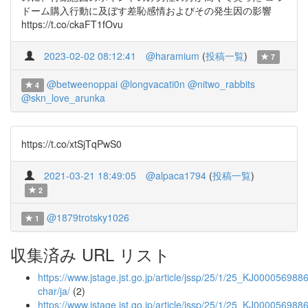
ドーム購入行動に及ぼす差恥感情およびその発生因の影響
https://t.co/ckaFT1fOvu
2023-02-02 08:12:41
@haramium
(
投稿一覧
)
7
@betweenoppai
@longvacati0n
@nitwo_rabbits
4
@skn_love_arunka
https://t.co/xtSjTqPwS0
2021-03-21 18:49:05
@alpaca1794
(
投稿一覧
)
2
@1879trotsky1026
1
収集済み URL リスト
https://www.jstage.jst.go.jp/article/jssp/25/1/25_KJ00005698868
char/ja/
(2)
https://www.jstage.jst.go.jp/article/jssp/25/1/25_KJ000056988