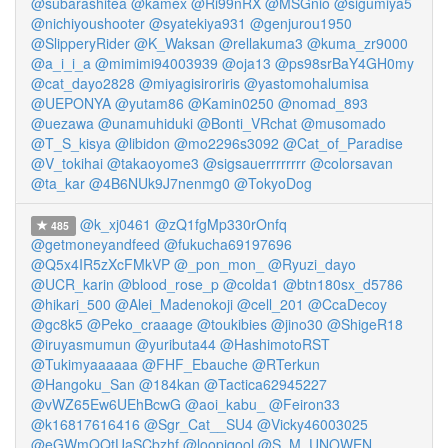
@subarashitea
@kamex
@Ri99nRX
@MSGnio
@sigumiya5
@nichiyoushooter
@syatekiya931
@genjurou1950
@SlipperyRider
@K_Waksan
@rellakuma3
@kuma_zr9000
@a_i_i_a
@mimimi94003939
@oja13
@ps98srBaY4GH0my
@cat_dayo2828
@miyagisiroriris
@yastomohalumisa
@UEPONYA
@yutam86
@Kamin0250
@nomad_893
@uezawa
@unamuhiduki
@Bonti_VRchat
@musomado
@T_S_kisya
@libidon
@mo2296s3092
@Cat_of_Paradise
@V_tokihai
@takaoyome3
@sigsauerrrrrrrr
@colorsavan
@ta_kar
@4B6NUk9J7nenmg0
@TokyoDog
@k_xj0461
@zQ1fgMp330rOnfq
485
@getmoneyandfeed
@fukucha69197696
@Q5x4IR5zXcFMkVP
@_pon_mon_
@Ryuzi_dayo
@UCR_karin
@blood_rose_p
@colda1
@btn180sx_d5786
@hikari_500
@Alei_Madenokoji
@cell_201
@CcaDecoy
@gc8k5
@Peko_craaage
@toukibies
@jino30
@ShigeR18
@iruyasmumun
@yuributa44
@HashimotoRST
@Tukimyaaaaaa
@FHF_Ebauche
@RTerkun
@Hangoku_San
@184kan
@Tactica62945227
@vWZ65Ew6UEhBcwG
@aoi_kabu_
@Feiron33
@k16817616416
@Sgr_Cat__SU4
@Vicky46003025
@eGWmQQtUaSCbzhf
@loopiqool
@S_M_UNOWEN