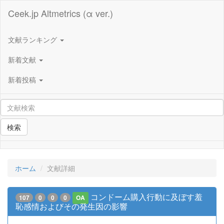
Ceek.jp Altmetrics (α ver.)
文献ランキング
新着文献
新着投稿
検索
ホーム
文献詳細
コンドーム購入行動に及ぼす羞
107
0
0
0
OA
恥感情およびその発生因の影響