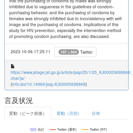
that the purchasing of condoms by males was strongly
inhibited due to vagueness in the guidelines of condom-
purchasing behavior, and the purchasing of condoms by
females was strongly inhibited due to inconsistency with self-
image and the purchasing of condoms. Implications of this
study for HIV prevention, especially the intervention method
of promoting condom purchasing, are also discussed.
2023-10-06 17:25:11
Twitter
107 + 564
https://www.jstage.jst.go.jp/article/jssp/25/1/25_KJ00005698868/_a
char/ja/
(
info:doi/10.14966/jssp.KJ00005698868
)
言及状況
変動（ピーク前後）
変動（月別）
分布
合計
Twitter (通常)
Twitter (RT)