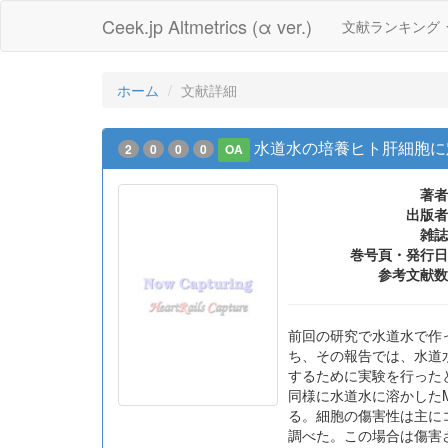
Ceek.jp Altmetrics (α ver.)
文献ランキング
ホーム
文献詳細
水道水の培養ヒト肝細胞に
2
0
0
0
OA
著者
出版者
雑誌
巻号頁・発行日
参考文献数
前回の研究で水道水で作ったイ
ち、その報告では、水道
するために実験を行った
同様に水道水に溶かしたM
る。細胞の傷害性は主に
調べた。この場合は傷害