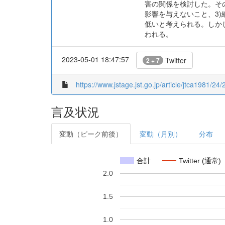
害の関係を検討した。そ
影響を与えないこと、3
低いと考えられる。しか
われる。
2023-05-01 18:47:57
Twitter
2 + 7
https://www.jstage.jst.go.jp/article/jtca1981/24/
言及状況
変動（ピーク前後）
変動（月別）
分布
合計
Twitter (通常)
2.0
1.5
1.0