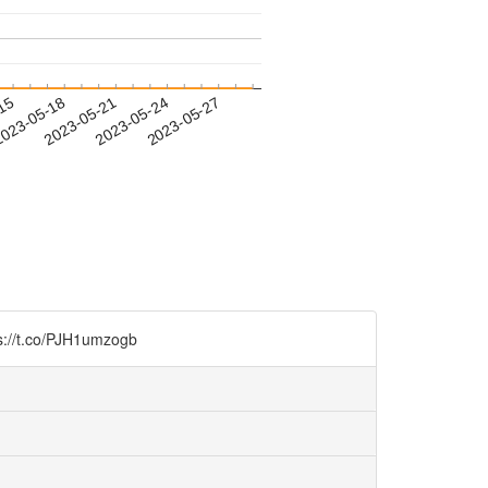
-15
023-05-18
2023-05-21
2023-05-24
2023-05-27
co/PJH1umzogb