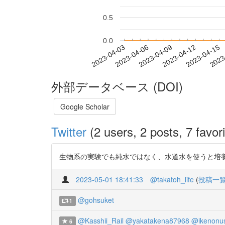
0.5
0.0
2023-04-09
2023-04-12
2023-04-15
2023
2023-04-03
2023-04-06
外部データベース (DOI)
Google Scholar
Twitter
(2 users, 2 posts, 7 favori
生物系の実験でも純水ではなく、水道水を使うと培養に悪影響が出るこ
2023-05-01 18:41:33
@takatoh_life
(
投稿一
@gohsuket
1
@Kasshii_Rail
@yakatakena87968
@ikenonu
6