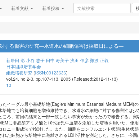
新着文献
新着投稿
対する傷害の研究―水道水の細胞傷害は採取日による―
新居田 彩
小谷 悠子
田中 寿美子
浅田 伸彦
難波 正義
日本組織培養学会
組織培養研究
(
ISSN:09123636
)
vol.24, no.2-3, pp.107-113, 2005 (Released:2012-11-13)
10
ーグル最小基礎培地(Eagle's Minimum Essential Mediu
水培地でも培養細胞を増殖維持でき、水道水の細胞に対する傷害性は少
ところ、前回の結果と一部一致しない事実が分かったので報告する。実
EMに非必須アミノ酸と10%胎児牛血清を添加した培地を用いた。使用し
コロニー形成法で検討した。また、細胞をコンフルエント状態(生体状態
された細胞から培地中に遊離されるLDH活性を測定した。さらに、今回