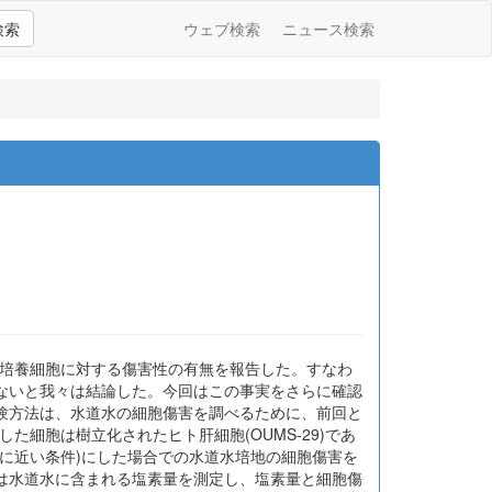
検索
ウェブ検索
ニュース検索
m:MEM)の培養細胞に対する傷害性の有無を報告した。すなわ
ないと我々は結論した。今回はこの事実をさらに確認
験方法は、水道水の細胞傷害を調べるために、前回と
た細胞は樹立化されたヒト肝細胞(OUMS-29)であ
に近い条件)にした場合での水道水培地の細胞傷害を
は水道水に含まれる塩素量を測定し、塩素量と細胞傷