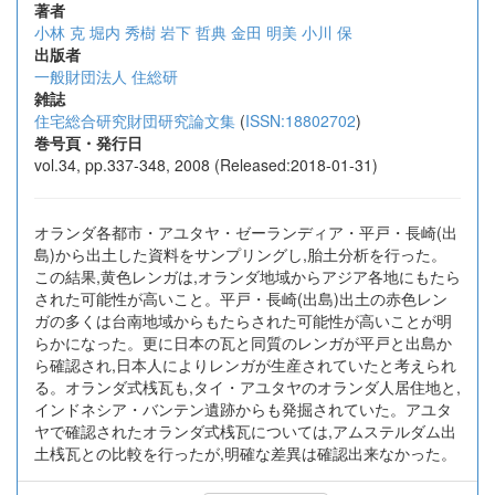
著者
小林 克
堀内 秀樹
岩下 哲典
金田 明美
小川 保
出版者
一般財団法人 住総研
雑誌
住宅総合研究財団研究論文集
(
ISSN:18802702
)
巻号頁・発行日
vol.34, pp.337-348, 2008 (Released:2018-01-31)
オランダ各都市・アユタヤ・ゼーランディア・平戸・長崎(出
島)から出土した資料をサンプリングし,胎土分析を行った。
この結果,黄色レンガは,オランダ地域からアジア各地にもたら
された可能性が高いこと。平戸・長崎(出島)出土の赤色レン
ガの多くは台南地域からもたらされた可能性が高いことが明
らかになった。更に日本の瓦と同質のレンガが平戸と出島か
ら確認され,日本人によりレンガが生産されていたと考えられ
る。オランダ式桟瓦も,タイ・アユタヤのオランダ人居住地と,
インドネシア・バンテン遺跡からも発掘されていた。アユタ
ヤで確認されたオランダ式桟瓦については,アムステルダム出
土桟瓦との比較を行ったが,明確な差異は確認出来なかった。