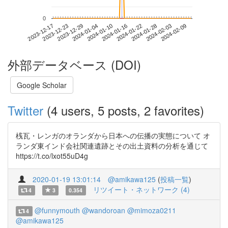
0
2024-02-03
2023-12-17
2024-01-04
2024-01-22
2024-02-09
2023-12-23
2024-01-10
2024-01-28
2023-12-29
2024-01-16
外部データベース (DOI)
Google Scholar
Twitter
(4 users, 5 posts, 2 favorites)
桟瓦・レンガのオランダから日本への伝播の実態について オ
ランダ東インド会社関連遺跡とその出土資料の分析を通じて
https://t.co/lxot55uD4g
2020-01-19 13:01:14
@amikawa125
(
投稿一覧
)
リツイート・ネットワーク (4)
4
3
0.354
@funnymouth
@wandoroan
@mimoza0211
4
@amikawa125