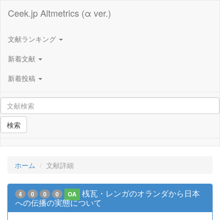
Ceek.jp Altmetrics (α ver.)
文献ランキング
新着文献
新着投稿
検索
ホーム
文献詳細
桟瓦・レンガのオランダから日本
4
0
0
0
OA
への伝播の実態について