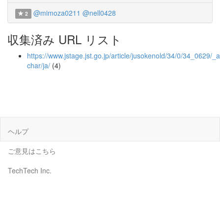
@mimoza0211
@nell0428
2
収集済み URL リスト
https://www.jstage.jst.go.jp/article/jusokenold/34/0/34_0629/_ar
char/ja/
(4)
ヘルプ
ご意見はこちら
TechTech Inc.