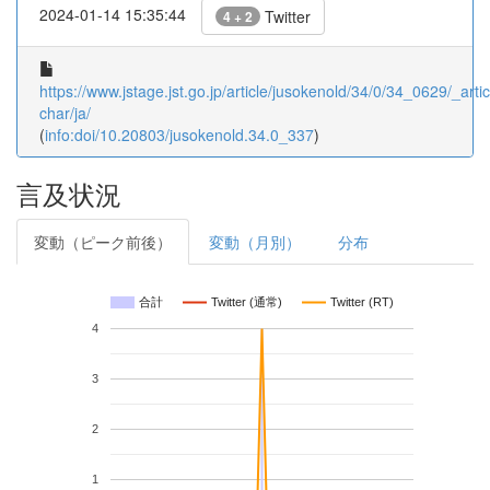
2024-01-14 15:35:44
Twitter
4 + 2
https://www.jstage.jst.go.jp/article/jusokenold/34/0/34_0629/_artic
char/ja/
(
info:doi/10.20803/jusokenold.34.0_337
)
言及状況
変動（ピーク前後）
変動（月別）
分布
合計
Twitter (通常)
Twitter (RT)
4
3
2
1