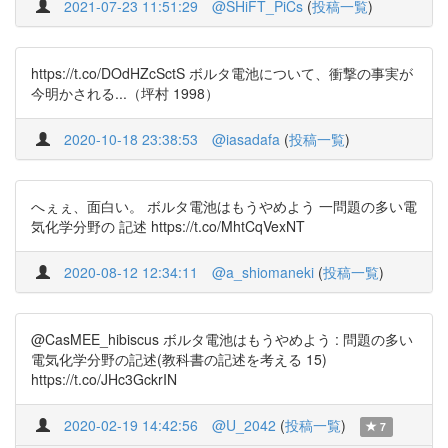
2021-07-23 11:51:29
@SHiFT_PiCs
(
投稿一覧
)
https://t.co/DOdHZcSctS ボルタ電池について、衝撃の事実が
今明かされる...（坪村 1998）
2020-10-18 23:38:53
@iasadafa
(
投稿一覧
)
へぇぇ、面白い。 ボルタ電池はもうやめよう 一問題の多い電
気化学分野の 記述 https://t.co/MhtCqVexNT
2020-08-12 12:34:11
@a_shiomaneki
(
投稿一覧
)
@CasMEE_hibiscus ボルタ電池はもうやめよう : 問題の多い
電気化学分野の記述(教科書の記述を考える 15)
https://t.co/JHc3GckrIN
2020-02-19 14:42:56
@U_2042
(
投稿一覧
)
7