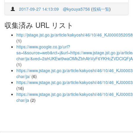
2017-09-27 14:13:09
@kyouya5756
(
投稿一覧
)
収集済み URL リスト
http://jstage.jst.go.jp/article/kakyoshi/46/10/46_KJ000035205
(1)
https://www.google.co.jp/url?
sa=t&source=web&rct=j&url=https://www.jstage.jst.go.jp/artic
char/ja/&ved=2ahUKEwi9waOMkZbhAhVyF6YKHcZVDCIQFj
(1)
https://www.jstage.jst.go.jp/article/kakyoshi/46/10/46_KJ00003
char/ja/
(6)
https://www.jstage.jst.go.jp/article/kakyoshi/46/10/46_KJ000
(16)
https://www.jstage.jst.go.jp/article/kakyoshi/46/10/46_KJ0000
char/ja
(2)