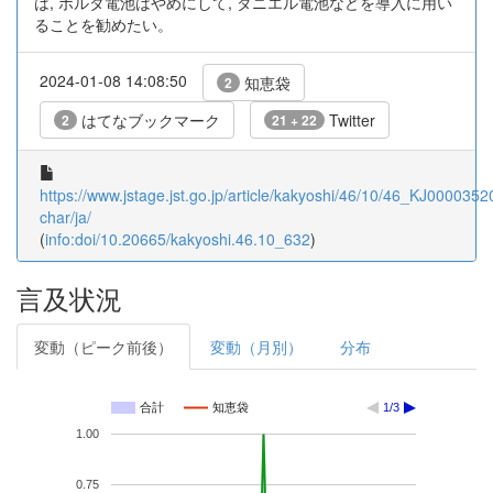
は, ボルタ電池はやめにして, ダニエル電池などを導入に用い
ることを勧めたい。
2024-01-08 14:08:50
知恵袋
2
はてなブックマーク
Twitter
2
21 + 22
https://www.jstage.jst.go.jp/article/kakyoshi/46/10/46_KJ00003520
char/ja/
(
info:doi/10.20665/kakyoshi.46.10_632
)
言及状況
変動（ピーク前後）
変動（月別）
分布
合計
知恵袋
1/3
1.00
0.75