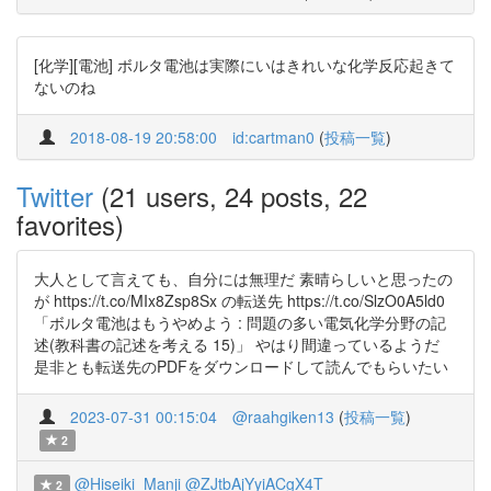
[化学][電池] ボルタ電池は実際にいはきれいな化学反応起きて
ないのね
2018-08-19 20:58:00
id:cartman0
(
投稿一覧
)
Twitter
(21 users, 24 posts, 22
favorites)
大人として言えても、自分には無理だ 素晴らしいと思ったの
が https://t.co/MIx8Zsp8Sx の転送先 https://t.co/SlzO0A5ld0
「ボルタ電池はもうやめよう : 問題の多い電気化学分野の記
述(教科書の記述を考える 15)」 やはり間違っているようだ
是非とも転送先のPDFをダウンロードして読んでもらいたい
2023-07-31 00:15:04
@raahgiken13
(
投稿一覧
)
2
@Hiseiki_Manji
@ZJtbAjYyiACgX4T
2