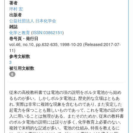
著者
坪村 宏
出版者
公益社団法人 日本化学会
雑誌
化学と教育
(
ISSN:03862151
)
巻号頁・発行日
vol.46, no.10, pp.632-635, 1998-10-20 (Released:2017-07-
11)
参考文献数
3
被引用文献数
6
従来の高校教科書では電池の項の説明をボルタ電池から始め
るものが多い。しかしボルタ電池は, 歴史的な立場はともあ
れ, 実際は非常に複雑な現象を含むものであり, また安定した
起電力を保つことも難しいものであって, これを電池の話の導
入に用いることは無理がある。またそのためか, 従来の教科書
のボルタ電池の説明には誤りが多く, 化学教育上必要のない,
複雑で末梢的な記述が多い。電池の仕組み, 特長を教えるに