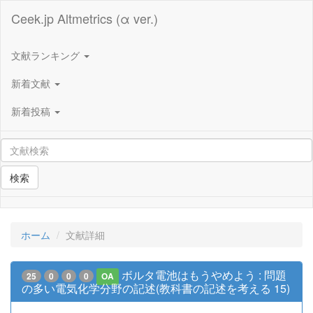
Ceek.jp Altmetrics (α ver.)
文献ランキング
新着文献
新着投稿
検索
ホーム
文献詳細
ボルタ電池はもうやめよう : 問題
25
0
0
0
OA
の多い電気化学分野の記述(教科書の記述を考える 15)