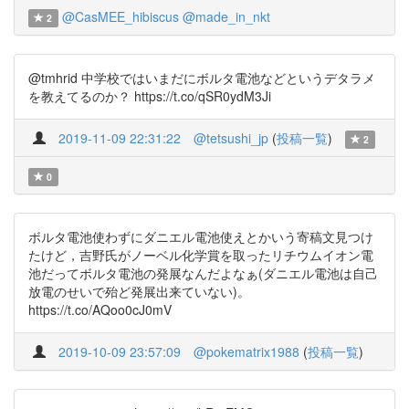
@CasMEE_hibiscus
@made_in_nkt
2
@tmhrid 中学校ではいまだにボルタ電池などというデタラメ
を教えてるのか？ https://t.co/qSR0ydM3Ji
2019-11-09 22:31:22
@tetsushi_jp
(
投稿一覧
)
2
0
ボルタ電池使わずにダニエル電池使えとかいう寄稿文見つけ
たけど，吉野氏がノーベル化学賞を取ったリチウムイオン電
池だってボルタ電池の発展なんだよなぁ(ダニエル電池は自己
放電のせいで殆ど発展出来ていない)。
https://t.co/AQoo0cJ0mV
2019-10-09 23:57:09
@pokematrix1988
(
投稿一覧
)