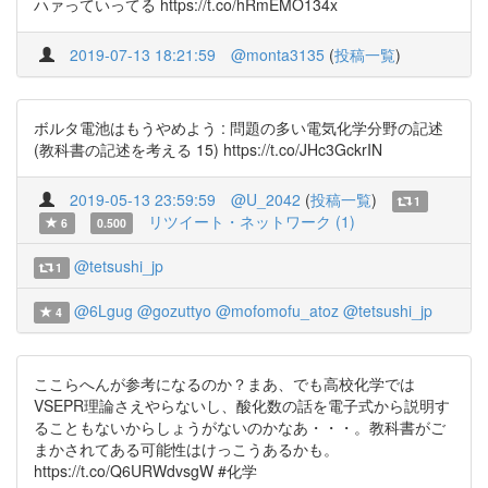
ハァっていってる https://t.co/hRmEMO134x
2019-07-13 18:21:59
@monta3135
(
投稿一覧
)
ボルタ電池はもうやめよう : 問題の多い電気化学分野の記述
(教科書の記述を考える 15) https://t.co/JHc3GckrIN
2019-05-13 23:59:59
@U_2042
(
投稿一覧
)
1
リツイート・ネットワーク (1)
6
0.500
@tetsushi_jp
1
@6Lgug
@gozuttyo
@mofomofu_atoz
@tetsushi_jp
4
ここらへんが参考になるのか？まあ、でも高校化学では
VSEPR理論さえやらないし、酸化数の話を電子式から説明す
ることもないからしょうがないのかなあ・・・。教科書がご
まかされてある可能性はけっこうあるかも。
https://t.co/Q6URWdvsgW #化学