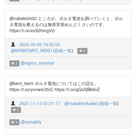
@nabekichi32 ところが、ボルタ電池を調べていくと、ボル
タ電池を教えるのは無茶苦茶めんどくさいのです。
https://t.co/exX2hmgVzi
2022-05-20 19:32:02
@NYANTARO_NEKO
(
投稿一覧
)
1
@sigma_seminar
1
@kent_itami ボルタ電池についてはこの辺を。
https://t.co/yvnwvLl0xC https://t.co/gQxXjBbknZ
2021-11-13 01:31:17
@masahirokawai
(
投稿一覧
)
1
@cxmakity
1