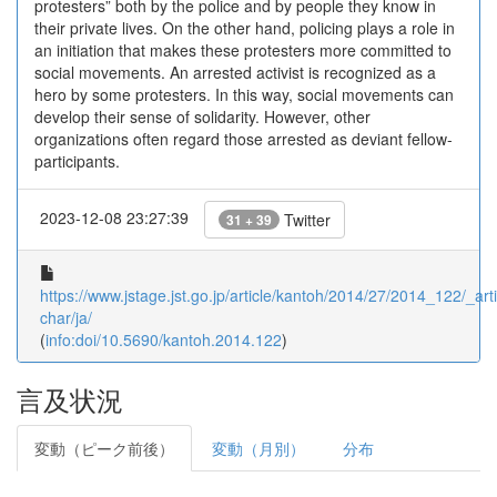
protesters” both by the police and by people they know in
their private lives. On the other hand, policing plays a role in
an initiation that makes these protesters more committed to
social movements. An arrested activist is recognized as a
hero by some protesters. In this way, social movements can
develop their sense of solidarity. However, other
organizations often regard those arrested as deviant fellow-
participants.
2023-12-08 23:27:39
Twitter
31 + 39
https://www.jstage.jst.go.jp/article/kantoh/2014/27/2014_122/_arti
char/ja/
(
info:doi/10.5690/kantoh.2014.122
)
言及状況
変動（ピーク前後）
変動（月別）
分布