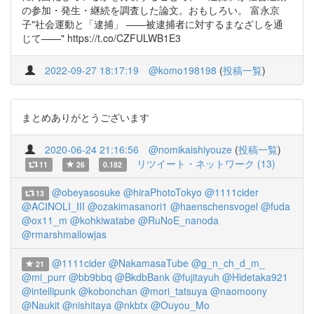
の参加・発生・継続を調査した論文。おもしろい。 富永京
子"社会運動と「逮捕」 ——被逮捕者に対するまなざしを通
じて——" https://t.co/CZFULWB1E3
2022-09-27 18:17:19
@komo198198
(
投稿一覧
)
まとめありがとうございます
2020-06-24 21:16:56
@nomikaishiyouze
(
投稿一覧
)
リツイート・ネットワーク (13)
11
26
0.182
@obeyasosuke
@hiraPhotoTokyo
@1111cider
13
@ACINOLI_III
@ozakimasanori1
@haenschensvogel
@fuda
@ox11_m
@kohkiwatabe
@RuNoE_nanoda
@rmarshmallowjas
@1111cider
@NakamasaTube
@g_n_ch_d_m_
21
@mi_purr
@bb9bbq
@BkdbBank
@fujitayuh
@Hidetaka921
@intellipunk
@kobonchan
@mori_tatsuya
@naomoony
@Naukit
@nishitaya
@nkbtx
@Ouyou_Mo