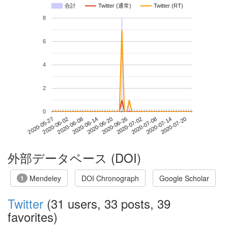
合計
Twitter (通常)
Twitter (RT)
8
6
4
2
0
2020-07-14
2020-05-27
2020-06-14
2020-07-02
2020-07-20
2020-06-02
2020-06-20
2020-07-08
2020-06-08
2020-06-26
外部データベース (DOI)
Mendeley
DOI Chronograph
Google Scholar
1
Twitter
(31 users, 33 posts, 39
favorites)