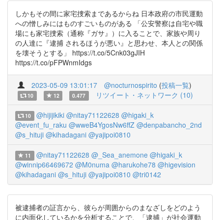
しかもその間に家宅捜索まであるからね 日本政府の市民運動
への憎しみにはものすごいものがある 「公安警察は自宅や職
場にも家宅捜索（通称『ガサ』）に入ることで、家族や周り
の人達に『逮捕 されるほうが悪い』と思わせ、本人との関係
を壊そうとする」 https://t.co/5Cnk03gJIH
https://t.co/pFPWnmIdgs
2023-05-09 13:01:17
@nocturnospirito
(
投稿一覧
)
リツイート・ネットワーク (10)
10
12
0.477
@hijijikiki
@nitay71122628
@higaki_k
10
@event_fu_raku
@wweB4YgosNw6ffZ
@denpabancho_2nd
@s_hituji
@kihadagani
@yajipoi0810
@nitay71122628
@_Sea_anemone
@higaki_k
11
@winnip66469672
@M0numa
@harukohe78
@higevision
@kihadagani
@s_hituji
@yajipoi0810
@tri0142
被逮捕者の証言から、彼らが周囲からのまなざしをどのよう
に内面化しているかを分析することで、「逮捕」が社会運動