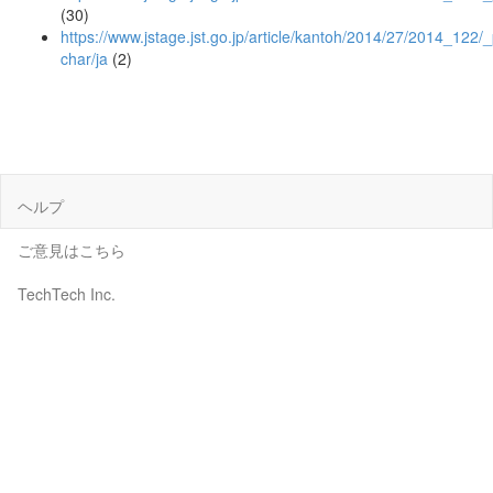
(30)
https://www.jstage.jst.go.jp/article/kantoh/2014/27/2014_122/_
char/ja
(2)
ヘルプ
ご意見はこちら
TechTech Inc.