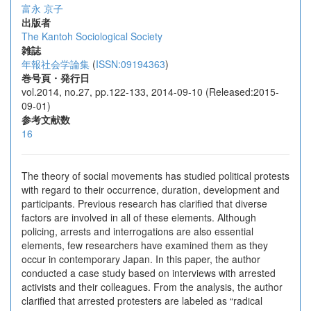
富永 京子
出版者
The Kantoh Sociological Society
雑誌
年報社会学論集
(
ISSN:09194363
)
巻号頁・発行日
vol.2014, no.27, pp.122-133, 2014-09-10 (Released:2015-
09-01)
参考文献数
16
The theory of social movements has studied political protests
with regard to their occurrence, duration, development and
participants. Previous research has clarified that diverse
factors are involved in all of these elements. Although
policing, arrests and interrogations are also essential
elements, few researchers have examined them as they
occur in contemporary Japan. In this paper, the author
conducted a case study based on interviews with arrested
activists and their colleagues. From the analysis, the author
clarified that arrested protesters are labeled as “radical