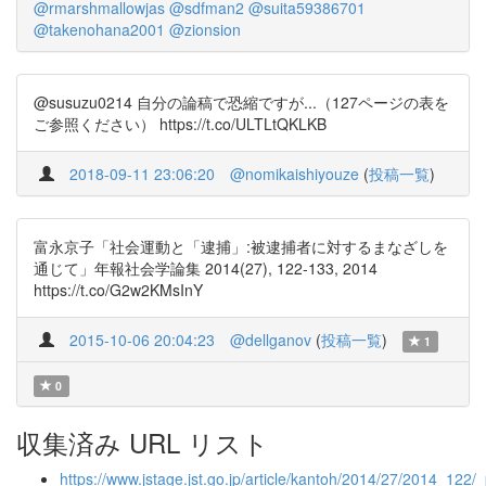
@rmarshmallowjas
@sdfman2
@suita59386701
@takenohana2001
@zionsion
@susuzu0214 自分の論稿で恐縮ですが...（127ページの表を
ご参照ください） https://t.co/ULTLtQKLKB
2018-09-11 23:06:20
@nomikaishiyouze
(
投稿一覧
)
富永京子「社会運動と「逮捕」:被逮捕者に対するまなざしを
通じて」年報社会学論集 2014(27), 122-133, 2014
https://t.co/G2w2KMsInY
2015-10-06 20:04:23
@dellganov
(
投稿一覧
)
1
0
収集済み URL リスト
https://www.jstage.jst.go.jp/article/kantoh/2014/27/2014_122/_