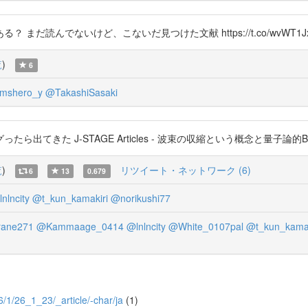
だ読んでないけど、こないだ見つけた文献 https://t.co/wvWT1
覧
)
6
mshero_y
@TakashiSasaki
 J-STAGE Articles - 波束の収縮という概念と量子論的Bayesの原理 
覧
)
リツイート・ネットワーク (6)
6
13
0.679
nlncity
@t_kun_kamakiri
@norikushi77
ane271
@Kammaage_0414
@lnlncity
@White_0107pal
@t_kun_kamak
26/1/26_1_23/_article/-char/ja
(1)