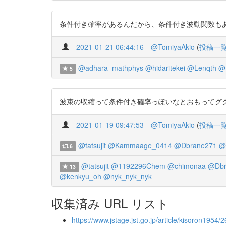
条件付き確率があるんだから、条件付き波動関数もある？ ま
2021-01-21 06:44:16
@TomiyaAkio
(
投稿一
@adhara_mathphys
@hidaritekei
@Lenqth
@
5
波束の収縮って条件付き確率っぽいなとおもってググったら出てきた
2021-01-19 09:47:53
@TomiyaAkio
(
投稿一
@tatsujit
@Kammaage_0414
@Dbrane271
@l
6
@tatsujit
@1192296Chem
@chimonaa
@Dbr
13
@kenkyu_oh
@nyk_nyk_nyk
収集済み URL リスト
https://www.jstage.jst.go.jp/article/kisoron1954/