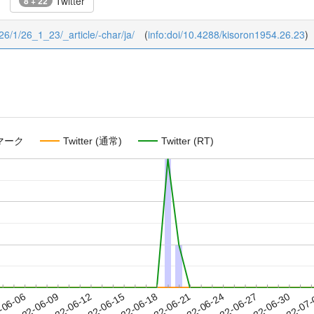
Twitter
8 + 22
/26/1/26_1_23/_article/-char/ja/
(
info:doi/10.4288/kisoron1954.26.23
)
マーク
Twitter (通常)
Twitter (RT)
2022-06-27
2022-06-30
2022-07
-06-06
2
2022-06-09
2022-06-12
2022-06-15
2022-06-18
2022-06-21
2022-06-24