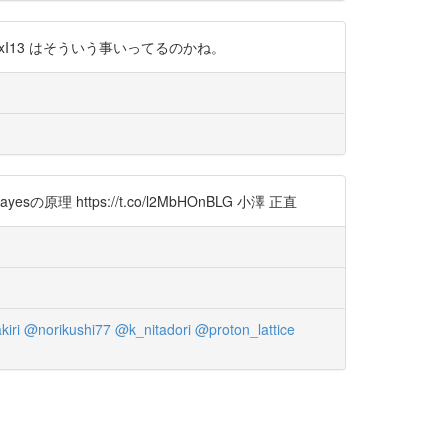
JxI13 はそういう事いってるのかね。
https://t.co/l2MbHOnBLG 小澤 正直
iri
@norikushi77
@k_nitadori
@proton_lattice