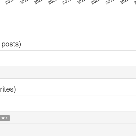
 posts)
rites)
1