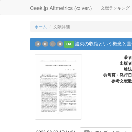
Ceek.jp Altmetrics (α ver.)
文献ランキング
ホーム
文献詳細
波束の収縮という概念と量子
9
0
0
0
OA
著者
出版者
雑誌
巻号頁・発行日
参考文献数
2023-08-23 17:44:24