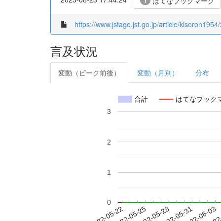
はてなブックマーク
1
https://www.jstage.jst.go.jp/article/kisoron1954
言及状況
変動（ピーク前後）
変動（月別）
分布
合計
はてなブック
3
2
1
0
2022-05-28
2022-05-31
2022-06-03
2022
2022-05-22
2022-05-25