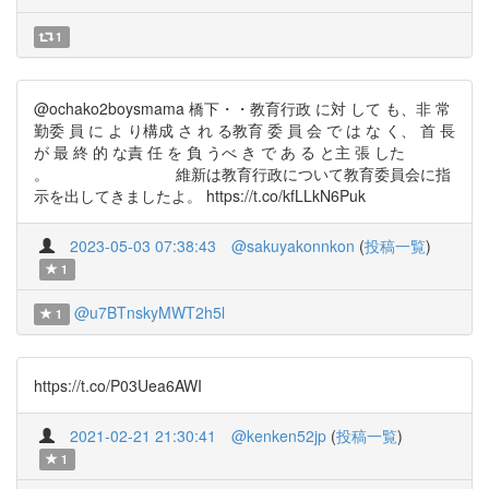
1
@ochako2boysmama 橋下・・教育行政 に対 して も、非 常
勤委 員 に よ り構成 さ れ る教育 委 員 会 で は な く、 首 長
が 最 終 的 な責 任 を 負 うべ き で あ る と主 張 した
。 維新は教育行政について教育委員会に指
示を出してきましたよ。 https://t.co/kfLLkN6Puk
2023-05-03 07:38:43
@sakuyakonnkon
(
投稿一覧
)
1
@u7BTnskyMWT2h5l
1
https://t.co/P03Uea6AWI
2021-02-21 21:30:41
@kenken52jp
(
投稿一覧
)
1