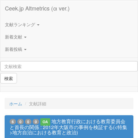
Ceek.jp Altmetrics (α ver.)
文献ランキング
新着文献
新着投稿
検索
ホーム
文献詳細
地方教育行政における教育委員会
6
0
0
0
OA
と首長の関係 : 2012年大阪市の事例を検証する(<特集
>地方自治における教育と政治)