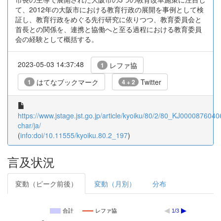
て、2012年の大阪市における教育行政の展開を事例として検
証し、教育行政をめぐる先行研究に依りつつ、教育委員会と
首長との関係を、連携と協働へと至る過程における教育委員
会の経験として概括する。
2023-05-03 14:37:48
レファ協
1
はてなブックマーク
Twitter
1
4 + 2
https://www.jstage.jst.go.jp/article/kyoiku/80/2/80_KJ00008760406
char/ja/
(
info:doi/10.11555/kyoiku.80.2_197
)
言及状況
変動（ピーク前後）
変動（月別）
分布
合計
レファ協
1/3