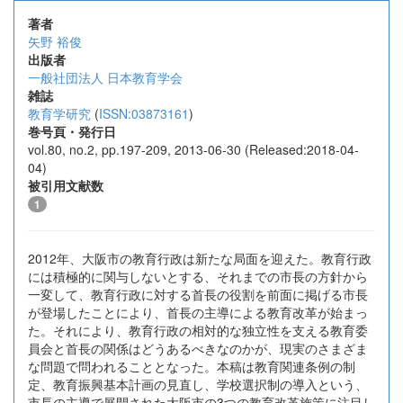
著者
矢野 裕俊
出版者
一般社団法人 日本教育学会
雑誌
教育学研究
(
ISSN:03873161
)
巻号頁・発行日
vol.80, no.2, pp.197-209, 2013-06-30 (Released:2018-04-
04)
被引用文献数
1
2012年、大阪市の教育行政は新たな局面を迎えた。教育行政
には積極的に関与しないとする、それまでの市長の方針から
一変して、教育行政に対する首長の役割を前面に掲げる市長
が登場したことにより、首長の主導による教育改革が始まっ
た。それにより、教育行政の相対的な独立性を支える教育委
員会と首長の関係はどうあるべきなのかが、現実のさまざま
な問題で問われることとなった。本稿は教育関連条例の制
定、教育振興基本計画の見直し、学校選択制の導入という、
市長の主導で展開された大阪市の3つの教育改革施策に注目し