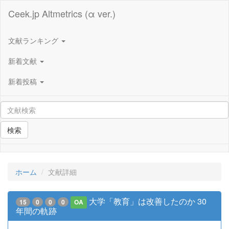
Ceek.jp Altmetrics (α ver.)
文献ランキング
新着文献
新着投稿
検索
ホーム
文献詳細
大学「教育」は改善したのか 30
15
0
0
0
OA
年間の軌跡