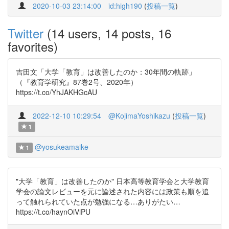
2020-10-03 23:14:00
id:high190
(
投稿一覧
)
Twitter
(14 users, 14 posts, 16
favorites)
吉田文「大学「教育」は改善したのか：30年間の軌跡」
（『教育学研究』87巻2号、2020年）
https://t.co/YhJAKHGcAU
2022-12-10 10:29:54
@KojimaYoshikazu
(
投稿一覧
)
1
@yosukeamaike
1
"大学「教育」は改善したのか" 日本高等教育学会と大学教育
学会の論文レビューを元に論述された内容には政策も順を追
って触れられていた点が勉強になる…ありがたい…
https://t.co/haynOiViPU