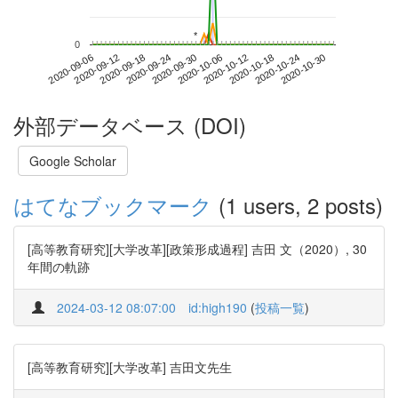
*
*
0
2020-10-24
2020-09-06
2020-09-24
2020-10-12
2020-10-30
2020-09-12
2020-09-30
2020-10-18
2020-09-18
2020-10-06
外部データベース (DOI)
Google Scholar
はてなブックマーク
(1 users, 2 posts)
[高等教育研究][大学改革][政策形成過程] 吉田 文（2020）, 30
年間の軌跡
2024-03-12 08:07:00
id:high190
(
投稿一覧
)
[高等教育研究][大学改革] 吉田文先生