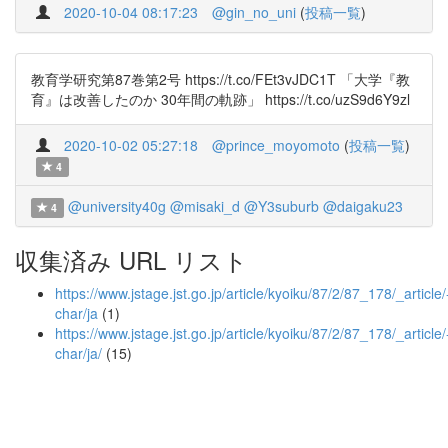
2020-10-04 08:17:23
@gin_no_uni
(
投稿一覧
)
教育学研究第87巻第2号 https://t.co/FEt3vJDC1T 「大学『教
育』は改善したのか 30年間の軌跡」 https://t.co/uzS9d6Y9zl
2020-10-02 05:27:18
@prince_moyomoto
(
投稿一覧
)
4
@university40g
@misaki_d
@Y3suburb
@daigaku23
4
収集済み URL リスト
https://www.jstage.jst.go.jp/article/kyoiku/87/2/87_178/_article/
char/ja
(1)
https://www.jstage.jst.go.jp/article/kyoiku/87/2/87_178/_article/
char/ja/
(15)