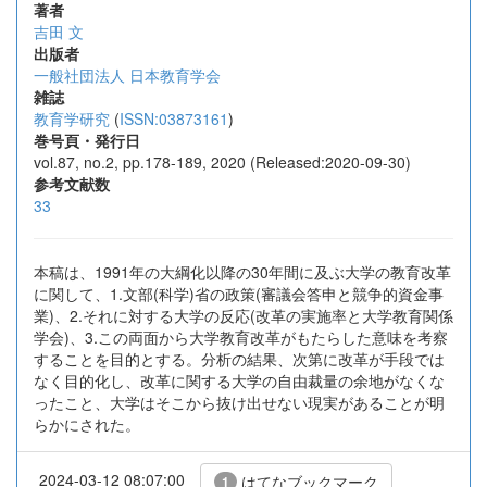
著者
吉田 文
出版者
一般社団法人 日本教育学会
雑誌
教育学研究
(
ISSN:03873161
)
巻号頁・発行日
vol.87, no.2, pp.178-189, 2020 (Released:2020-09-30)
参考文献数
33
本稿は、1991年の大綱化以降の30年間に及ぶ大学の教育改革
に関して、1.文部(科学)省の政策(審議会答申と競争的資金事
業)、2.それに対する大学の反応(改革の実施率と大学教育関係
学会)、3.この両面から大学教育改革がもたらした意味を考察
することを目的とする。分析の結果、次第に改革が手段では
なく目的化し、改革に関する大学の自由裁量の余地がなくな
ったこと、大学はそこから抜け出せない現実があることが明
らかにされた。
2024-03-12 08:07:00
はてなブックマーク
1