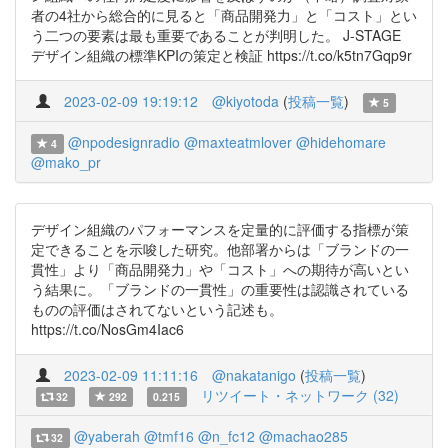
者の4社から総合的に見ると「商品開発力」と「コスト」とい
う二つの要素は最も重要であることが判明した。 J-STAGE
デザイン組織の標準KPIの策定と検証 https://t.co/k5tn7Gqp9r
2023-02-09 19:19:12
@kiyotoda
(
投稿一覧
)
5
@npodesignradio
@maxteatmlover
@hidehomare
4
@mako_pr
デザイン組織のパフォーマンスを定量的に評価する指標が策
定できることを示唆した研究。他部署からは「ブランドの一
貫性」より「商品開発力」や「コスト」への期待が高いとい
う結果に。「ブランドの一貫性」の重要性は認識されている
ものの評価はされてないという記述も。
https://t.co/NosGm4Iac6
2023-02-09 11:11:16
@nakatanigo
(
投稿一覧
)
リツイート・ネットワーク (32)
32
292
0.215
@yaberah
@tmf16
@n_fc12
@machao285
32