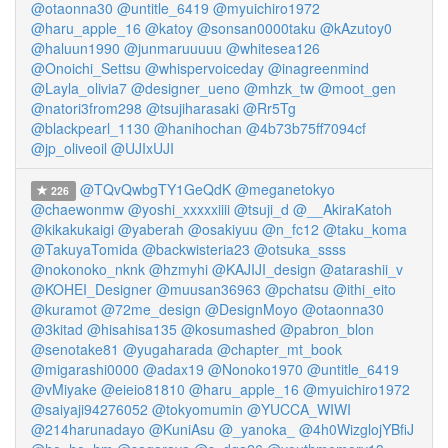
@otaonna30
@untitle_6419
@myuichiro1972
@haru_apple_16
@katoy
@sonsan0000taku
@kAzutoy0
@haluun1990
@junmaruuuuu
@whitesea126
@Onoichi_Settsu
@whispervoiceday
@inagreenmind
@Layla_olivia7
@designer_ueno
@mhzk_tw
@moot_gen
@natori3from298
@tsujiharasaki
@Rr5Tg
@blackpearl_1130
@hanihochan
@4b73b75ff7094cf
@jp_oliveoil
@UJIxUJI
@TQvQwbgTY1GeQdK
@meganetokyo
226
@chaewonmw
@yoshi_xxxxxiiii
@tsuji_d
@__AkiraKatoh
@kikakukaigi
@yaberah
@osakiyuu
@n_fc12
@taku_koma
@TakuyaTomida
@backwisteria23
@otsuka_ssss
@nokonoko_nknk
@hzmyhi
@KAJIJI_design
@atarashii_v
@KOHEI_Designer
@muusan36963
@pchatsu
@ithi_eito
@kuramot
@72me_design
@DesignMoyo
@otaonna30
@3kitad
@hisahisa135
@kosumashed
@pabron_blon
@senotake81
@yugaharada
@chapter_mt_book
@migarashi0000
@adax19
@Nonoko1970
@untitle_6419
@vMiyake
@eieio81810
@haru_apple_16
@myuichiro1972
@saiyaji94276052
@tokyomumin
@YUCCA_WIWI
@214harunadayo
@KuniAsu
@_yanoka_
@4h0WizglojYBfiJ