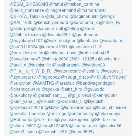
@ESAI_SHIBAGAKI
@fatful
@heibon_carmine
@hello_nonsense
@inagreenmind
@mamorunner
@SHoTA_TakaHa
@da_chimo
@dogimonuki7
@hrhgs
@KAI_1635
@kenichiyamaura
@kuronuma_k
@mhzk_tw
@sisterpel
@takanashi_null
@24log
@7ao4
@ChihiroTezuka
@diosmio0201
@gmnhuman
@hayakawa1107
@iwsk_designer
@kentashx
@kowata_mi
@ku03110024
@marmot1991
@masataka1113
@mm_design_tw
@noName_nove
@robu_robu415
@sayakkuma47
@shingo2000
@t01112125a
@tacto_inc
@taoli_d
@toshismile
@tsujiharasaki
@tyotiron23
@T_s__k_K_W_B_R_
@yatomiccafe
@yoshiiy
@yosuco_3
@zyounetu17
@mgpope2
@180gr_disco
@4b73b75ff7094cf
@5uty5f5m
@AKMTKS
@araidaic
@bandwagondagon
@chemical0470
@cyokka
@eins_hiro
@gx829dc
@hukukozy
@igarashisan___
@jp_oliveoil
@kenny5884
@ken_yanai_
@kikuishi
@kinoshita_5
@kiyopichi
@kjresearch2019
@kkzyk
@korokororinpa
@kubo_shinsuke
@mecha_hooliday
@nm_ngc
@omameoicy
@relaxbouya
@Rotmanjp
@ruiki_bio
@ryusukekogetsu
@SE_bizzine
@shida_0907
@sho45122498
@suama_nario
@supico66
@taka3_kyoto
@TakashiUSUI
@tamu0505y