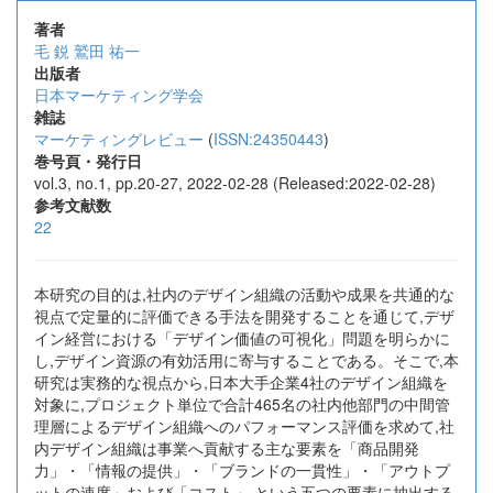
著者
毛 鋭
鷲田 祐一
出版者
日本マーケティング学会
雑誌
マーケティングレビュー
(
ISSN:24350443
)
巻号頁・発行日
vol.3, no.1, pp.20-27, 2022-02-28 (Released:2022-02-28)
参考文献数
22
本研究の目的は,社内のデザイン組織の活動や成果を共通的な
視点で定量的に評価できる手法を開発することを通じて,デザ
イン経営における「デザイン価値の可視化」問題を明らかに
し,デザイン資源の有効活用に寄与することである。そこで,本
研究は実務的な視点から,日本大手企業4社のデザイン組織を
対象に,プロジェクト単位で合計465名の社内他部門の中間管
理層によるデザイン組織へのパフォーマンス評価を求めて,社
内デザイン組織は事業へ貢献する主な要素を「商品開発
力」・「情報の提供」・「ブランドの一貫性」・「アウトプ
ットの速度」および「コスト」,という五つの要素に抽出する