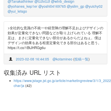
@Tanakathinker
@UJIxUJI
@wtnb_design
@yohanes_kep1er
@yoshi04169765
@yslim_gp
@yuichy02
@yui_letsgo
>全社的な意識の不統一や経営陣の理解不足およびデザインの
効果が定量化できない問題などが取り上げられている 理解不
足は、まさに定量化できない部分があるからだよねぇ。僕は
デザインの効果をある程度定量化できる部分はあると思う。
https://t.co/1BtJHRGg6u
2023-02-08 16:44:05
@kotamineo
(
投稿一覧
)
収集済み URL リスト
https://www.jstage.jst.go.jp/article/marketingreview/3/1/3_202
char/ja
(42)