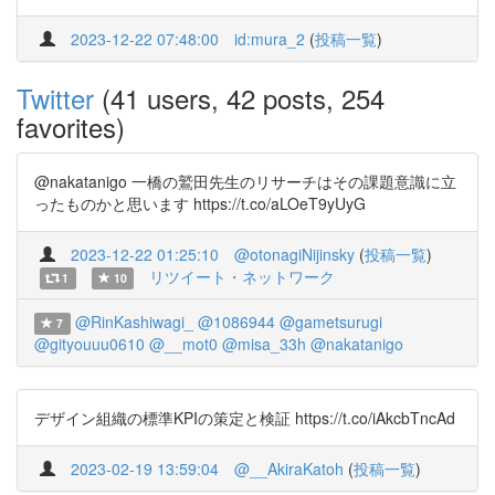
2023-12-22 07:48:00
id:mura_2
(
投稿一覧
)
Twitter
(41 users, 42 posts, 254
favorites)
@nakatanigo 一橋の鷲田先生のリサーチはその課題意識に立
ったものかと思います https://t.co/aLOeT9yUyG
2023-12-22 01:25:10
@otonagiNijinsky
(
投稿一覧
)
リツイート・ネットワーク
1
10
@RinKashiwagi_
@1086944
@gametsurugi
7
@gityouuu0610
@__mot0
@misa_33h
@nakatanigo
デザイン組織の標準KPIの策定と検証 https://t.co/iAkcbTncAd
2023-02-19 13:59:04
@__AkiraKatoh
(
投稿一覧
)