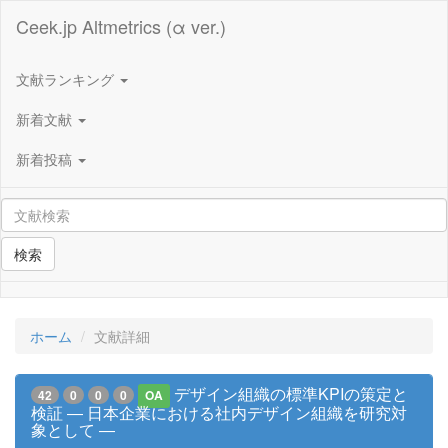
Ceek.jp Altmetrics (α ver.)
文献ランキング
新着文献
新着投稿
検索
ホーム
文献詳細
デザイン組織の標準KPIの策定と
42
0
0
0
OA
検証 ― 日本企業における社内デザイン組織を研究対
象として ―