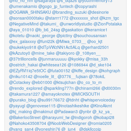
@ho_ho_hm
@sagaraya
@s_dqa26
@youthmemory13
@umenakamio
@gogo_jp_funtech
@copyrashi
@OGAWA_SHINSAKU
@branding_suzuki
@desinorie
@sonsan0000taku
@starrr1772
@xxxxxxx_shot
@kzm_tgc
@NegativeMind
@takumi_
@unworldlystudio
@ZionPotalaka
@aya_01010
@b_b6_24sg
@gaskation
@keramice1
@kotetu
@naoki_george
@pictiny
@souchousansan
@ex_galaxxxy
@funi22k
@Miwa_0703__
@oo_kjt
@sukekiyo918
@dTpVWzNN1Ac5ALq
@gerhard2501
@kAzutoy0
@mine_take
@takiyoro
@_108yen__
@37trillioncells
@junmaruuuuu
@kyokky
@misa_33h
@ostrich_hakai
@whitesea126
@1086944
@d_ske104
@EZyRVl1iq7e5tOC
@futa00152
@kiffe_design
@kohgraph
@niku10142
@noelle_lit_
@3776__fujisan
@78okiL
@Cotackey
@eb01000
@ktsujichan
@o_co_to_m
@rendo_explored
@sparkling777n
@chinami266
@d0030m
@takamura1227
@amayoknotex
@MICKSOUTH
@purako_blog
@su99176672
@tdnht
@whispervoiceday
@yayugl
@genovese115
@inotashikeshike
@KinoAkmt
@kj_making
@makimut
@Padawan3
@ynbr
@_kz_ya_
@BakerlooStreet
@harayumi_tw
@indigoroh
@kobapi28
@Nahoko43508704
@NoobWebDesigner
@romia0205
@yang_san4
@yoneshin76
@_jun4_
@dskllccojp