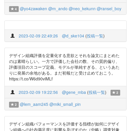
@yo4zawaken
@m_ando
@neo_kekunn
@ransel_boy
4
2023-02-09 22:49:26
@d_ske104
(
投稿一覧
)
デザイン組織評価を定量化する意欲とそれを論文にまとめた
のは素晴らしい。一方で評価した会社の数、その質的偏り、
評価項目のスコープ定義、モデルが単純すぎる、というあた
りに発展の余地がある。まだ初報だと受け止めておこう。
https://t.co/W6d90viMLf
2023-02-09 19:22:56
@gene_mba
(
投稿一覧
)
2
@lem_aam245
@miki_small_pin
2
デザイン組織パフォーマンスを評価する指標が如何にデザイ
ン組織への社内満足度に影響を及ぼすのか（中略）調査対象