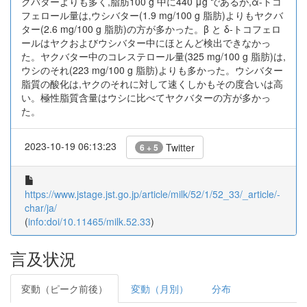
クバターよりも多く,脂肪100 g 中に440 μg であるが,α-トコ
フェロール量は,ウシバター(1.9 mg/100 g 脂肪)よりもヤクバ
ター(2.6 mg/100 g 脂肪)の方が多かった。β と δ-トコフェロ
ールはヤクおよびウシバター中にほとんど検出できなかっ
た。ヤクバター中のコレステロール量(325 mg/100 g 脂肪)は,
ウシのそれ(223 mg/100 g 脂肪)よりも多かった。ウシバター
脂質の酸化は,ヤクのそれに対して速くしかもその度合いは高
い。極性脂質含量はウシに比べてヤクバターの方が多かっ
た。
2023-10-19 06:13:23
Twitter
6 + 5
https://www.jstage.jst.go.jp/article/milk/52/1/52_33/_article/-
char/ja/
(
info:doi/10.11465/milk.52.33
)
言及状況
変動（ピーク前後）
変動（月別）
分布