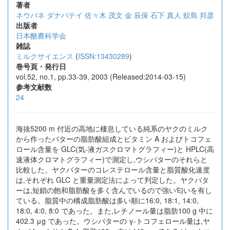
著者
ネウパネ ダナパテイ
佐々木 茂文
金 辰保
石下 真人
鮫島 邦彦
出版者
日本酪農科学会
雑誌
ミルクサイエンス
(
ISSN:13430289
)
巻号頁・発行日
vol.52, no.1, pp.33-39, 2003 (Released:2014-03-15)
参考文献数
24
海抜5200 m 付近の高地に棲息している純系のヤクのミルク
から作ったバターの脂肪酸組成とビタミン A およびトコフェ
ロール含量を GLC(気-液ガスクロマトグラフィー)と HPLC(高
速液体クロマトグラフィー)で測定し,ウシバターのそれらと
比較した。ヤクバターのコレステロール含量と脂質酸化速度
は,それぞれ GLC と重量測定法によって判定した。ヤクバタ
ーは,短鎖の飽和脂肪酸を多く含んでいるので強い匂いを有し
ている。脂質中の構成脂肪酸は多い順に16:0, 18:1, 14:0,
18:0, 4:0, 8:0 であった。また,レチノール量は脂肪100 g 中に
402.3 μg であった。ウシバターの γ-トコフェロール量は,ヤ