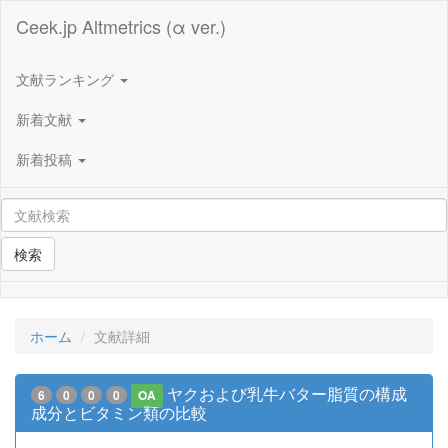
Ceek.jp Altmetrics (α ver.)
文献ランキング
新着文献
新着投稿
検索
ホーム
文献詳細
ヤクおよび乳牛バター脂質の構成
6
0
0
0
OA
成分とビタミン類の比較