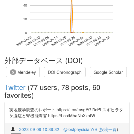
40
20
0
2020-06-13
2020-04-26
2020-05-14
2020-06-01
2020-06-19
2020-05-02
2020-05-20
2020-06-07
2020-05-08
2020-05-26
外部データベース (DOI)
Mendeley
DOI Chronograph
Google Scholar
5
Twitter
(77 users, 78 posts, 60
favorites)
実地疫学調査のレポート https://t.co/msgPGf3cPf スギヒラタ
ケ脳症と腎機能障害 https://t.co/MhaNbXzofW
2023-09-09 10:39:32
@lostphysicianYB
(
投稿一覧
)