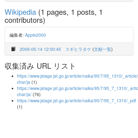
Wikipedia
(1 pages, 1 posts, 1
contributors)
編集者:
Apple2000
2009-05-14 12:00:45
スギヒラタケ
(
文献一覧
)
収集済み URL リスト
https://www.jstage.jst.go.jp/article/naika/95/7/95_1310/_article/
char/ja
(1)
https://www.jstage.jst.go.jp/article/naika/95/7/95_7_1310/_artic
char/ja/
(76)
https://www.jstage.jst.go.jp/article/naika/95/7/95_7_1310/_pdf
(1)