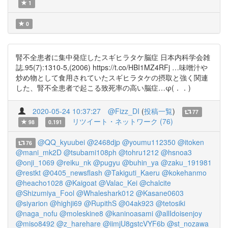
1
0
腎不全患者に集中発症したスギヒラタケ脳症 日本内科学会雑
誌.95(7):1310-5,(2006) https://t.co/HBI1MZ4RFj …味噌汁や
炒め物として食用されていたスギヒラタケの摂取と強く関連
した、腎不全患者で起こる致死率の高い脳症…φ(．．)
2020-05-24 10:37:27
@Fizz_DI
(
投稿一覧
)
77
リツイート・ネットワーク (76)
98
0.191
@QQ_kyuubei
@2468djp
@youmu112350
@itoken
76
@mani_mk2D
@tsubami108ph
@tohru1212
@hsnoa3
@onji_1069
@reiku_nk
@pugyu
@buhin_ya
@zaku_191981
@restkt
@0405_newsflash
@Takiguti_Kaeru
@kokehanmo
@heacho1028
@Kaigoat
@Valac_Kei
@chalcite
@Shizumiya_Fool
@Whaleshark012
@Kasane0603
@siyarion
@highji69
@RupithS
@04ak923
@tetosiki
@naga_nofu
@moleskine8
@kaninoasami
@allIdoisenjoy
@miso8492
@z_harehare
@iimjU8gstcVYF6b
@st_nozawa