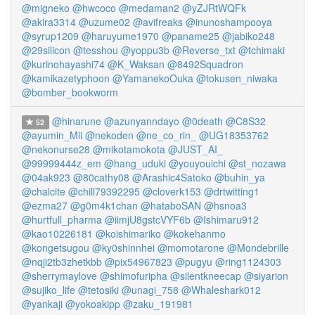
@migneko
@hwcoco
@medaman2
@yZJRtWQFk
@akira3314
@uzume02
@avifreaks
@inunoshampooya
@syrup1209
@haruyume1970
@paname25
@jabiko248
@29silicon
@tesshou
@yoppu3b
@Reverse_txt
@tchimaki
@kurinohayashi74
@K_Waksan
@8492Squadron
@kamikazetyphoon
@YamanekoOuka
@tokusen_niwaka
@bomber_bookworm
@hinarune
@azunyanndayo
@0death
@C8S32
52
@ayumin_Mii
@nekoden
@ne_co_rin_
@UG18353762
@nekonurse28
@mikotamokota
@JUST_AI_
@99999444z_em
@hang_uduki
@youyouichi
@st_nozawa
@04ak923
@80cathy08
@Arashic4Satoko
@buhin_ya
@chalcite
@chill79392295
@cloverk153
@drtwitting1
@ezma27
@g0m4k1chan
@hataboSAN
@hsnoa3
@hurtfull_pharma
@iimjU8gstcVYF6b
@Ishimaru912
@kao10226181
@koishimariko
@kokehanmo
@kongetsugou
@ky0shinnhei
@momotarone
@Mondebrille
@nqji2tb3zhetkbb
@pix54967823
@pugyu
@ring1124303
@sherrymaylove
@shimofuripha
@silentkneecap
@siyarion
@sujiko_life
@tetosiki
@unagi_758
@Whaleshark012
@yankaji
@yokoakipp
@zaku_191981