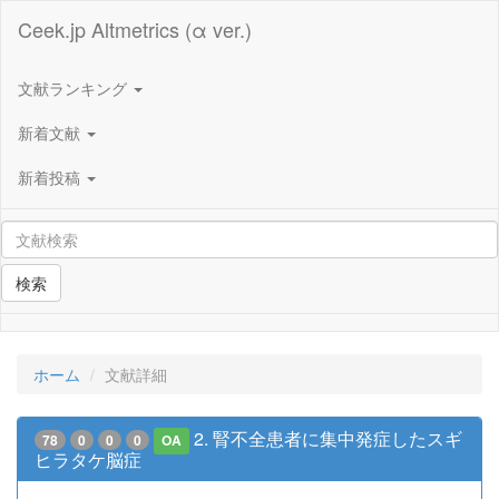
Ceek.jp Altmetrics (α ver.)
文献ランキング
新着文献
新着投稿
検索
ホーム
文献詳細
2. 腎不全患者に集中発症したスギ
78
0
0
0
OA
ヒラタケ脳症